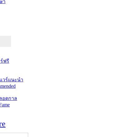
ษา
์ฟรี
แวร์แนะนำ
mended
ตลอดกาล
 Fame
re