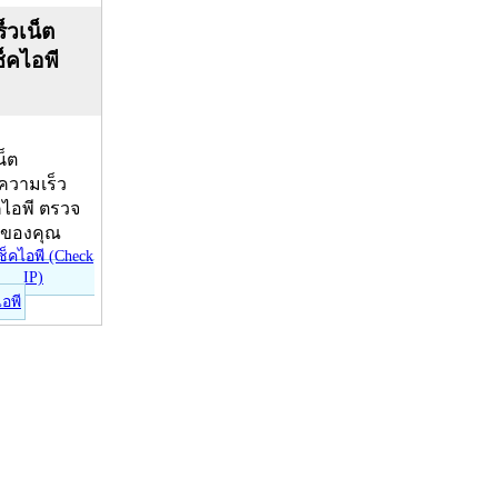
็วเน็ต
ช็คไอพี
น็ต
บความเร็ว
คไอพี ตรวจ
ีของคุณ
ไอพี