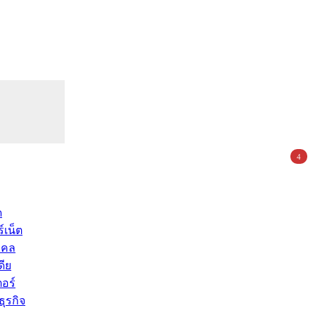
4
ด
์เน็ต
คคล
ดีย
อร์
ุรกิจ