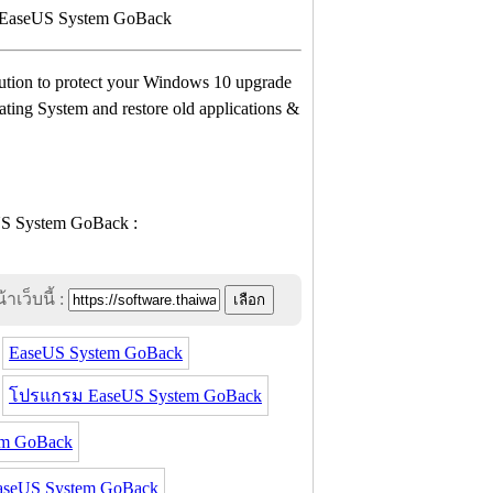
solution to protect your Windows 10 upgrade
ting System and restore old applications &
าเว็บนี้ :
EaseUS System GoBack
โปรแกรม EaseUS System GoBack
m GoBack
seUS System GoBack