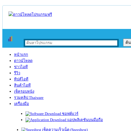
หน้าแรก
ดาวน์โหลด
ข่าวไอที
รีวิว
ทิปส์ไอที
สินค้าไอที
เช็ครอบหนัง
รวมคลิป Thaiware
เครื่องมือ
ซอฟต์แวร์
แอปพลิเคชันบนมือถือ
เช็คความเร็วเน็ต (Speedtest)