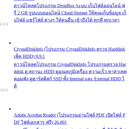
ดาวน์โหลดโปรแกรม DropBox ระบบ เก็บไฟล์ออนไลน์ ฟ
รี 2 GB รูปแบบออนไลน์ Cloud Storage ให้คุณเก็บข้อมูล เก็
บไฟล์ แชร์ไฟล์ ต่างๆ ให้คนอื่น เข้าถึงได้ ทุกที่ ทุกเวลา
4,324
CrystalDiskInfo (โปรแกรม CrystalDiskInfo ตรวจ Harddisk
เช็ค HDD) 9.9.1
ดาวน์โหลดโปรแกรม CrystalDiskInfo โปรแกรมตรวจ Har
ddisk ดู สถานะ HDD ดูอุณหภูมิเครื่อง ความเร็ว หาสาเหต
คอมพัง ดูฮาร์ดดิสก์ SSD ทั้ง Internal และ External HDD ไ
ด้
5,013
Adobe Acrobat Reader (โปรแกรมอ่านไฟล์ PDF เปิดไฟล์ P
DF ไฟล์เอกสาร ฟรี) 26.001