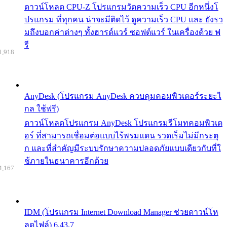
ดาวน์โหลด CPU-Z โปรแกรมวัดความเร็ว CPU อีกหนึ่งโ
ปรแกรม ที่ทุกคน น่าจะมีติดไว้ ดูความเร็ว CPU และ ยังรว
มถึงบอกค่าต่างๆ ทั้งฮารด์แวร์ ซอฟต์แวร์ ในเครื่องด้วย ฟ
รี
1,918
AnyDesk (โปรแกรม AnyDesk ควบคุมคอมพิวเตอร์ระยะไ
กล ใช้ฟรี)
ดาวน์โหลดโปรแกรม AnyDesk โปรแกรมรีโมทคอมพิวเต
อร์ ที่สามารถเชื่อมต่อแบบไร้พรมแดน รวดเร็มไม่มีกระตุ
ก และที่สำคัญมีระบบรักษาความปลอดภัยแบบเดียวกับที่ใ
ช้ภายในธนาคารอีกด้วย
4,167
IDM (โปรแกรม Internet Download Manager ช่วยดาวน์โห
ลดไฟล์) 6.43.7