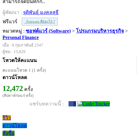
สามารถจดบันทึกก..
ผู้พัฒนา :
จุติพันธุ์ มงคลสุธี
ฟรีแวร์
Freeware คืออะไร ?
หมวดหมู่ :
ซอฟต์แวร์ (Software)
>
โปรแกรมบริหารธุรกิจ
>
Personal Finance
เมื่อ : 8 กุมภาพันธ์ 2547
ผู้ชม : 15,829
โหวตให้คะแนน
คะแนนโหวต 1 (1 ครั้ง)
ดาวน์โหลด
12,472
ครั้ง
(สัปดาห์ก่อน 0 ครั้ง)
แชร์บทความนี้ :
0
รีวิว
ดาวน์โหลด
สั่งซื้อ