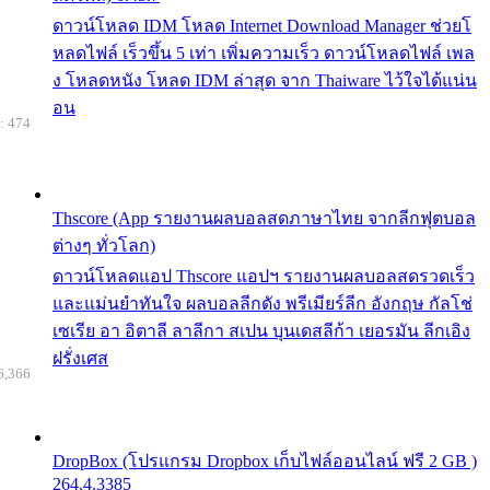
ดาวน์โหลด IDM โหลด Internet Download Manager ช่วยโ
หลดไฟล์ เร็วขึ้น 5 เท่า เพิ่มความเร็ว ดาวน์โหลดไฟล์ เพล
ง โหลดหนัง โหลด IDM ล่าสุด จาก Thaiware ไว้ใจได้แน่น
อน
: 474
Thscore (App รายงานผลบอลสดภาษาไทย จากลีกฟุตบอล
ต่างๆ ทั่วโลก)
ดาวน์โหลดแอป Thscore แอปฯ รายงานผลบอลสดรวดเร็ว
และแม่นยำทันใจ ผลบอลลีกดัง พรีเมียร์ลีก อังกฤษ กัลโช่
เซเรีย อา อิตาลี ลาลีกา สเปน บุนเดสลีก้า เยอรมัน ลีกเอิง
ฝรั่งเศส
6,366
DropBox (โปรแกรม Dropbox เก็บไฟล์ออนไลน์ ฟรี 2 GB )
264.4.3385