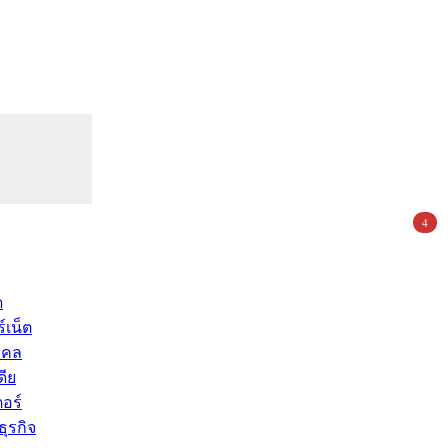
4
ด
์เน็ต
คคล
ดีย
อร์
ุรกิจ