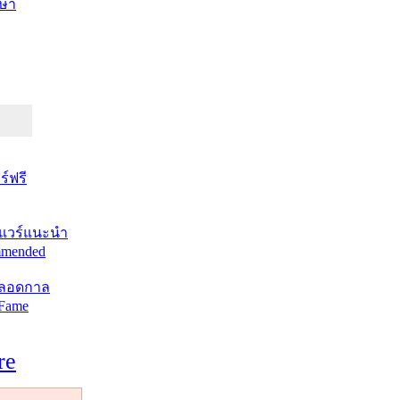
ษา
์ฟรี
แวร์แนะนำ
mended
ตลอดกาล
 Fame
re