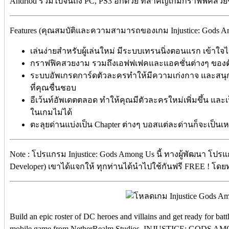
Andriod รวมไปจนถึง PC, PS3 อีกด้วย ที่สำคัญเกมกราฟฟิคสวย
Features (คุณสมบัติและความสามารถของเกม Injustice: Gods A
เล่นง่ายสำหรับผู้เล่นใหม่ มีระบบเทรนนิ่งตอนแรก เข้าใจ
กราฟฟิคสวยงาม รวมถึงเอฟฟเฟคและแอคชั่นต่างๆ ของต
ระบบอัพเกรดการ์ดตัวละครทำให้มีความเก่งกาจ และสนุกม
ที่คุณชื่นชอบ
อีเว้นท์อัพเดตตลอด ทำให้คุณมีตัวละครใหม่เพิ่มขึ้น และเป
ในเกมไม่ได้
ตะลุยด่านแบ่งเป็น Chapter ต่างๆ บอสแต่ละด่านก็จะเป็นเ
Note : โปรแกรม Injustice: Gods Among Us นี้ ทางผู้พัฒนา โปรแ
Developer) เขาได้แจกให้ ทุกท่านได้นำไปใช้กันฟรี FREE ! โดยท่า
Build an epic roster of DC heroes and villains and get ready f
mobile game from NetherRealm Studios. INJUSTICE: GODS AMONG 