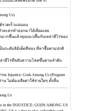
ๆ แบบนี้โหลดฟรีอีกต่างหาก
mong Us)
ได้รวดเร็วแน่นอน
ัวละครทำออกมาได้เยี่ยมเลย
ากขึ้นแล้วคุณจะปลื้มกับเหล่าฮีโร่ของ
็นระดับลิมิเต็ดสีทอง ที่หาซื้อตามปกติ
หล่าฮีโร่ที่ขยับความโหดขึ้นตามลำดับ
กรม Injustice: Gods Among Us (Program
น ไม่ต้องเสียค่าใช้จ่ายใดๆ ทั้งสิ้น
or battle in the INJUSTICE: GODS AMONG US
US is a free to play collectible card