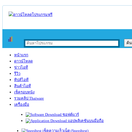
หน้าแรก
ดาวน์โหลด
ข่าวไอที
รีวิว
ทิปส์ไอที
สินค้าไอที
เช็ครอบหนัง
รวมคลิป Thaiware
เครื่องมือ
ซอฟต์แวร์
แอปพลิเคชันบนมือถือ
เช็คความเร็วเน็ต (Speedtest)