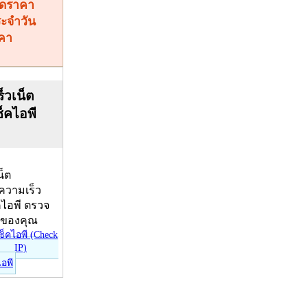
คา
็วเน็ต
ช็คไอพี
น็ต
บความเร็ว
คไอพี ตรวจ
ีของคุณ
ไอพี