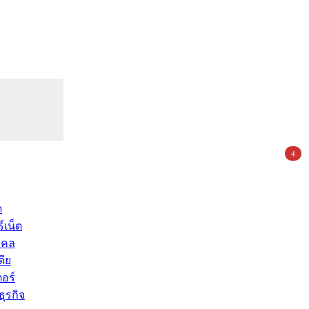
4
ด
์เน็ต
คคล
ดีย
อร์
ุรกิจ