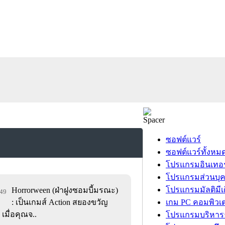
ซอฟต์แวร์
ซอฟต์แวร์ทั้งหม
โปรแกรมอินเทอร
โปรแกรมส่วนบุ
โปรแกรมมัลติมีเ
Horrorween (ฝ่าฝูงซอมบี้มรณะ)
249
: เป็นเกมส์ Action สยองขวัญ
เกม PC คอมพิวเต
มื่อคุณจ..
โปรแกรมบริหารธ