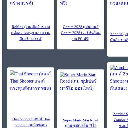
Roblox (เกมเปิดจักรวาล
Contra 2028 (เล่นเกมส์
แห่งความสนุก และความ
Contra 2028 เวอร์ชันใหม่
Xonotic (เ
คิดสร้างสรรค์)
บน PC ฟรี)
มันส์ กราฟ
Zombie S
Thai Shooter (เกมส์ Thai
Zombie S
Super Mario Star Road
Shooter เกมส์กระสุน
(เกม ซุปเปอร์มาริโอ
ซอมบี