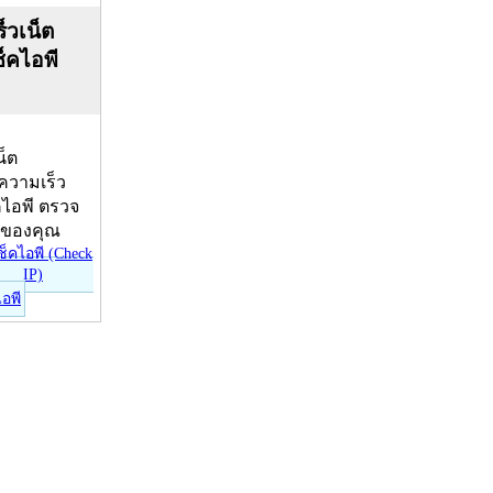
็วเน็ต
ช็คไอพี
น็ต
บความเร็ว
คไอพี ตรวจ
ีของคุณ
ไอพี