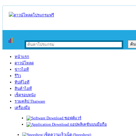
หน้าแรก
ดาวน์โหลด
ข่าวไอที
รีวิว
ทิปส์ไอที
สินค้าไอที
เช็ครอบหนัง
รวมคลิป Thaiware
เครื่องมือ
ซอฟต์แวร์
แอปพลิเคชันบนมือถือ
เช็คความเร็วเน็ต (Speedtest)