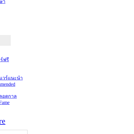
ษา
์ฟรี
แวร์แนะนำ
mended
ตลอดกาล
 Fame
re