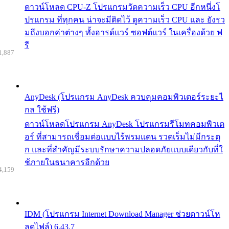
ดาวน์โหลด CPU-Z โปรแกรมวัดความเร็ว CPU อีกหนึ่งโ
ปรแกรม ที่ทุกคน น่าจะมีติดไว้ ดูความเร็ว CPU และ ยังรว
มถึงบอกค่าต่างๆ ทั้งฮารด์แวร์ ซอฟต์แวร์ ในเครื่องด้วย ฟ
รี
1,887
AnyDesk (โปรแกรม AnyDesk ควบคุมคอมพิวเตอร์ระยะไ
กล ใช้ฟรี)
ดาวน์โหลดโปรแกรม AnyDesk โปรแกรมรีโมทคอมพิวเต
อร์ ที่สามารถเชื่อมต่อแบบไร้พรมแดน รวดเร็มไม่มีกระตุ
ก และที่สำคัญมีระบบรักษาความปลอดภัยแบบเดียวกับที่ใ
ช้ภายในธนาคารอีกด้วย
4,159
IDM (โปรแกรม Internet Download Manager ช่วยดาวน์โห
ลดไฟล์) 6.43.7