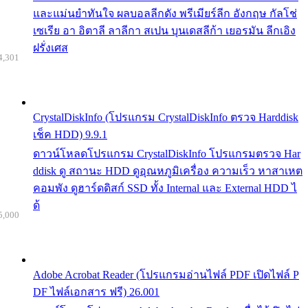
และแม่นยำทันใจ ผลบอลลีกดัง พรีเมียร์ลีก อังกฤษ กัลโช่
เซเรีย อา อิตาลี ลาลีกา สเปน บุนเดสลีก้า เยอรมัน ลีกเอิง
ฝรั่งเศส
4,301
CrystalDiskInfo (โปรแกรม CrystalDiskInfo ตรวจ Harddisk
เช็ค HDD) 9.9.1
ดาวน์โหลดโปรแกรม CrystalDiskInfo โปรแกรมตรวจ Har
ddisk ดู สถานะ HDD ดูอุณหภูมิเครื่อง ความเร็ว หาสาเหต
คอมพัง ดูฮาร์ดดิสก์ SSD ทั้ง Internal และ External HDD ไ
ด้
5,000
Adobe Acrobat Reader (โปรแกรมอ่านไฟล์ PDF เปิดไฟล์ P
DF ไฟล์เอกสาร ฟรี) 26.001