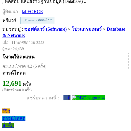
, ทดสอบ และสร้าง ฐานข้อมูล (Database) ..
ผู้พัฒนา :
fabFORCE
ฟรีแวร์
Freeware คืออะไร ?
หมวดหมู่ :
ซอฟต์แวร์ (Software)
>
โปรแกรมเมอร์
>
Database
& Network
เมื่อ : 11 พฤศจิกายน 2553
ผู้ชม : 24,439
โหวตให้คะแนน
คะแนนโหวต 4.2 (5 ครั้ง)
ดาวน์โหลด
12,691
ครั้ง
(สัปดาห์ก่อน 0 ครั้ง)
แชร์บทความนี้ :
0
รีวิว
ดาวน์โหลด
สั่งซื้อ