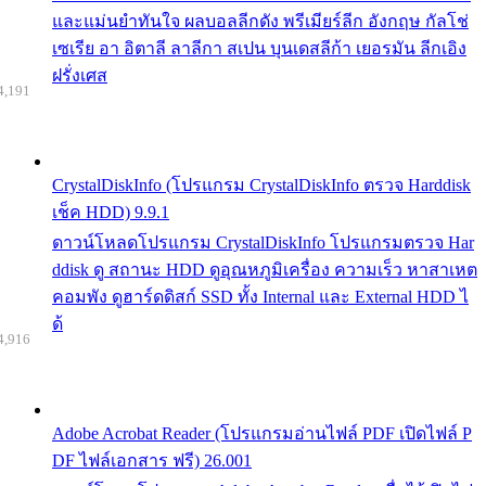
และแม่นยำทันใจ ผลบอลลีกดัง พรีเมียร์ลีก อังกฤษ กัลโช่
เซเรีย อา อิตาลี ลาลีกา สเปน บุนเดสลีก้า เยอรมัน ลีกเอิง
ฝรั่งเศส
4,191
CrystalDiskInfo (โปรแกรม CrystalDiskInfo ตรวจ Harddisk
เช็ค HDD) 9.9.1
ดาวน์โหลดโปรแกรม CrystalDiskInfo โปรแกรมตรวจ Har
ddisk ดู สถานะ HDD ดูอุณหภูมิเครื่อง ความเร็ว หาสาเหต
คอมพัง ดูฮาร์ดดิสก์ SSD ทั้ง Internal และ External HDD ไ
ด้
4,916
Adobe Acrobat Reader (โปรแกรมอ่านไฟล์ PDF เปิดไฟล์ P
DF ไฟล์เอกสาร ฟรี) 26.001