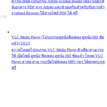
ดาวน์โหลดโปรแกรม Adobe Acrobat Reader เพื่อไว้เปิดไฟ
ล์เอกสาร PDF จาก Adobe และช่วยเสริมสำหรับกับการทำ
งานของ Browser ให้อ่านไฟล์ PDF ได้ ฟรี
1,318
VLC Media Player (โปรแกรมดูหนังฟังเพลง ดูหนัง HD ชัด
แจ๋ว) 3.0.23
ดาวน์โหลดโปรแกรม VLC Media Player ตัวเดียวสามารถ
ใช้ เปิดไฟล์ ดูหนัง ฟังเพลง ดูหนัง HD ชัดแจ๋ว โหลด VLC
Player ล่าสุด สามารถเปิดไฟล์เพลง MP3 ฯลฯ ได้ทุกตระกูล
ฟรี