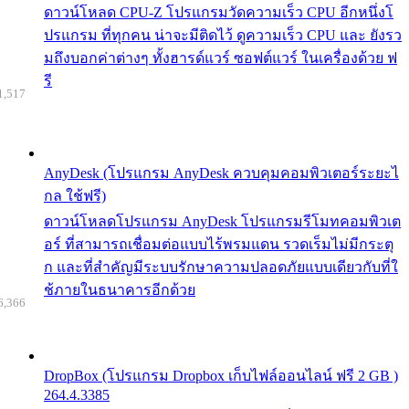
ดาวน์โหลด CPU-Z โปรแกรมวัดความเร็ว CPU อีกหนึ่งโ
ปรแกรม ที่ทุกคน น่าจะมีติดไว้ ดูความเร็ว CPU และ ยังรว
มถึงบอกค่าต่างๆ ทั้งฮารด์แวร์ ซอฟต์แวร์ ในเครื่องด้วย ฟ
รี
1,517
AnyDesk (โปรแกรม AnyDesk ควบคุมคอมพิวเตอร์ระยะไ
กล ใช้ฟรี)
ดาวน์โหลดโปรแกรม AnyDesk โปรแกรมรีโมทคอมพิวเต
อร์ ที่สามารถเชื่อมต่อแบบไร้พรมแดน รวดเร็มไม่มีกระตุ
ก และที่สำคัญมีระบบรักษาความปลอดภัยแบบเดียวกับที่ใ
ช้ภายในธนาคารอีกด้วย
6,366
DropBox (โปรแกรม Dropbox เก็บไฟล์ออนไลน์ ฟรี 2 GB )
264.4.3385