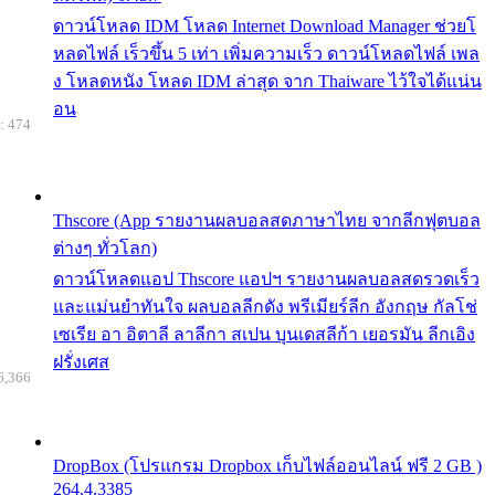
ดาวน์โหลด IDM โหลด Internet Download Manager ช่วยโ
หลดไฟล์ เร็วขึ้น 5 เท่า เพิ่มความเร็ว ดาวน์โหลดไฟล์ เพล
ง โหลดหนัง โหลด IDM ล่าสุด จาก Thaiware ไว้ใจได้แน่น
อน
: 474
Thscore (App รายงานผลบอลสดภาษาไทย จากลีกฟุตบอล
ต่างๆ ทั่วโลก)
ดาวน์โหลดแอป Thscore แอปฯ รายงานผลบอลสดรวดเร็ว
และแม่นยำทันใจ ผลบอลลีกดัง พรีเมียร์ลีก อังกฤษ กัลโช่
เซเรีย อา อิตาลี ลาลีกา สเปน บุนเดสลีก้า เยอรมัน ลีกเอิง
ฝรั่งเศส
6,366
DropBox (โปรแกรม Dropbox เก็บไฟล์ออนไลน์ ฟรี 2 GB )
264.4.3385