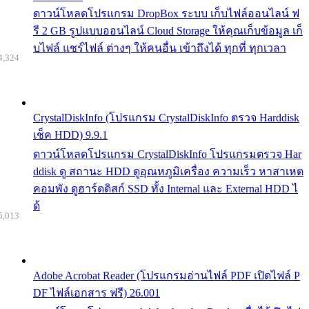
ดาวน์โหลดโปรแกรม DropBox ระบบ เก็บไฟล์ออนไลน์ ฟ
รี 2 GB รูปแบบออนไลน์ Cloud Storage ให้คุณเก็บข้อมูล เก็
บไฟล์ แชร์ไฟล์ ต่างๆ ให้คนอื่น เข้าถึงได้ ทุกที่ ทุกเวลา
4,324
CrystalDiskInfo (โปรแกรม CrystalDiskInfo ตรวจ Harddisk
เช็ค HDD) 9.9.1
ดาวน์โหลดโปรแกรม CrystalDiskInfo โปรแกรมตรวจ Har
ddisk ดู สถานะ HDD ดูอุณหภูมิเครื่อง ความเร็ว หาสาเหต
คอมพัง ดูฮาร์ดดิสก์ SSD ทั้ง Internal และ External HDD ไ
ด้
5,013
Adobe Acrobat Reader (โปรแกรมอ่านไฟล์ PDF เปิดไฟล์ P
DF ไฟล์เอกสาร ฟรี) 26.001