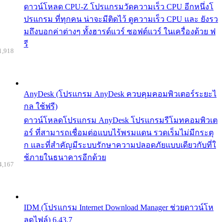
ดาวน์โหลด CPU-Z โปรแกรมวัดความเร็ว CPU อีกหนึ่งโ
ปรแกรม ที่ทุกคน น่าจะมีติดไว้ ดูความเร็ว CPU และ ยังรว
มถึงบอกค่าต่างๆ ทั้งฮารด์แวร์ ซอฟต์แวร์ ในเครื่องด้วย ฟ
รี
1,918
AnyDesk (โปรแกรม AnyDesk ควบคุมคอมพิวเตอร์ระยะไ
กล ใช้ฟรี)
ดาวน์โหลดโปรแกรม AnyDesk โปรแกรมรีโมทคอมพิวเต
อร์ ที่สามารถเชื่อมต่อแบบไร้พรมแดน รวดเร็มไม่มีกระตุ
ก และที่สำคัญมีระบบรักษาความปลอดภัยแบบเดียวกับที่ใ
ช้ภายในธนาคารอีกด้วย
4,167
IDM (โปรแกรม Internet Download Manager ช่วยดาวน์โห
ลดไฟล์) 6.43.7