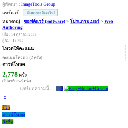
ผู้พัฒนา :
ImageTools Group
แชร์แวร์
Shareware คืออะไร ?
หมวดหมู่ :
ซอฟต์แวร์ (Software)
>
โปรแกรมเมอร์
>
Web
Authoring
เมื่อ : 14 ตุลาคม 2553
ผู้ชม : 13,795
โหวตให้คะแนน
คะแนนโหวต 5 (2 ครั้ง)
ดาวน์โหลด
2,778
ครั้ง
(สัปดาห์ก่อน 0 ครั้ง)
แชร์บทความนี้ :
0
»
รีวิว
ดาวน์โหลด
สั่งซื้อ