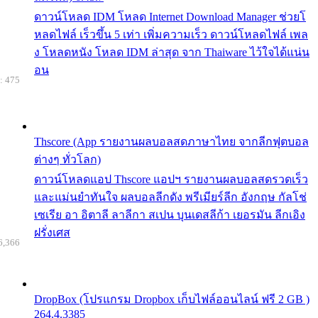
ดาวน์โหลด IDM โหลด Internet Download Manager ช่วยโ
หลดไฟล์ เร็วขึ้น 5 เท่า เพิ่มความเร็ว ดาวน์โหลดไฟล์ เพล
ง โหลดหนัง โหลด IDM ล่าสุด จาก Thaiware ไว้ใจได้แน่น
อน
: 475
Thscore (App รายงานผลบอลสดภาษาไทย จากลีกฟุตบอล
ต่างๆ ทั่วโลก)
ดาวน์โหลดแอป Thscore แอปฯ รายงานผลบอลสดรวดเร็ว
และแม่นยำทันใจ ผลบอลลีกดัง พรีเมียร์ลีก อังกฤษ กัลโช่
เซเรีย อา อิตาลี ลาลีกา สเปน บุนเดสลีก้า เยอรมัน ลีกเอิง
ฝรั่งเศส
6,366
DropBox (โปรแกรม Dropbox เก็บไฟล์ออนไลน์ ฟรี 2 GB )
264.4.3385