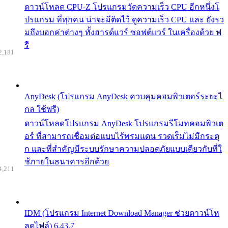
ดาวน์โหลด CPU-Z โปรแกรมวัดความเร็ว CPU อีกหนึ่งโ
ปรแกรม ที่ทุกคน น่าจะมีติดไว้ ดูความเร็ว CPU และ ยังรว
มถึงบอกค่าต่างๆ ทั้งฮารด์แวร์ ซอฟต์แวร์ ในเครื่องด้วย ฟ
รี
2,181
AnyDesk (โปรแกรม AnyDesk ควบคุมคอมพิวเตอร์ระยะไ
กล ใช้ฟรี)
ดาวน์โหลดโปรแกรม AnyDesk โปรแกรมรีโมทคอมพิวเต
อร์ ที่สามารถเชื่อมต่อแบบไร้พรมแดน รวดเร็มไม่มีกระตุ
ก และที่สำคัญมีระบบรักษาความปลอดภัยแบบเดียวกับที่ใ
ช้ภายในธนาคารอีกด้วย
4,211
IDM (โปรแกรม Internet Download Manager ช่วยดาวน์โห
ลดไฟล์) 6.43.7