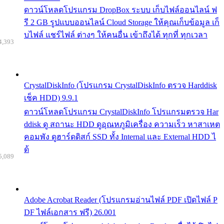
ดาวน์โหลดโปรแกรม DropBox ระบบ เก็บไฟล์ออนไลน์ ฟ
รี 2 GB รูปแบบออนไลน์ Cloud Storage ให้คุณเก็บข้อมูล เก็
บไฟล์ แชร์ไฟล์ ต่างๆ ให้คนอื่น เข้าถึงได้ ทุกที่ ทุกเวลา
4,393
CrystalDiskInfo (โปรแกรม CrystalDiskInfo ตรวจ Harddisk
เช็ค HDD) 9.9.1
ดาวน์โหลดโปรแกรม CrystalDiskInfo โปรแกรมตรวจ Har
ddisk ดู สถานะ HDD ดูอุณหภูมิเครื่อง ความเร็ว หาสาเหต
คอมพัง ดูฮาร์ดดิสก์ SSD ทั้ง Internal และ External HDD ไ
ด้
5,089
Adobe Acrobat Reader (โปรแกรมอ่านไฟล์ PDF เปิดไฟล์ P
DF ไฟล์เอกสาร ฟรี) 26.001