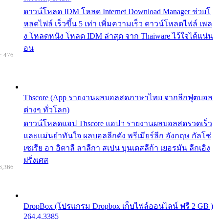
ดาวน์โหลด IDM โหลด Internet Download Manager ช่วยโ
หลดไฟล์ เร็วขึ้น 5 เท่า เพิ่มความเร็ว ดาวน์โหลดไฟล์ เพล
ง โหลดหนัง โหลด IDM ล่าสุด จาก Thaiware ไว้ใจได้แน่น
อน
: 476
Thscore (App รายงานผลบอลสดภาษาไทย จากลีกฟุตบอล
ต่างๆ ทั่วโลก)
ดาวน์โหลดแอป Thscore แอปฯ รายงานผลบอลสดรวดเร็ว
และแม่นยำทันใจ ผลบอลลีกดัง พรีเมียร์ลีก อังกฤษ กัลโช่
เซเรีย อา อิตาลี ลาลีกา สเปน บุนเดสลีก้า เยอรมัน ลีกเอิง
ฝรั่งเศส
6,366
DropBox (โปรแกรม Dropbox เก็บไฟล์ออนไลน์ ฟรี 2 GB )
264.4.3385