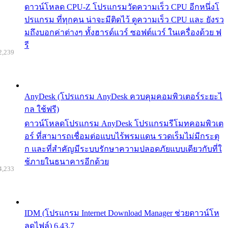
ดาวน์โหลด CPU-Z โปรแกรมวัดความเร็ว CPU อีกหนึ่งโ
ปรแกรม ที่ทุกคน น่าจะมีติดไว้ ดูความเร็ว CPU และ ยังรว
มถึงบอกค่าต่างๆ ทั้งฮารด์แวร์ ซอฟต์แวร์ ในเครื่องด้วย ฟ
รี
2,239
AnyDesk (โปรแกรม AnyDesk ควบคุมคอมพิวเตอร์ระยะไ
กล ใช้ฟรี)
ดาวน์โหลดโปรแกรม AnyDesk โปรแกรมรีโมทคอมพิวเต
อร์ ที่สามารถเชื่อมต่อแบบไร้พรมแดน รวดเร็มไม่มีกระตุ
ก และที่สำคัญมีระบบรักษาความปลอดภัยแบบเดียวกับที่ใ
ช้ภายในธนาคารอีกด้วย
4,233
IDM (โปรแกรม Internet Download Manager ช่วยดาวน์โห
ลดไฟล์) 6.43.7