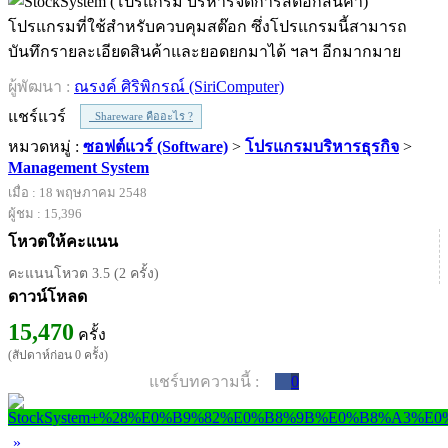
โปรแกรมที่ใช้สำหรับควบคุมสต๊อก ซึ่งโปรแกรมนี้สามารถ
บันทึกรายละเอียดสินค้าและยอดยกมาได้ ฯลฯ อีกมากมาย
ผู้พัฒนา :
ณรงค์ ศิริพิกรณ์ (SiriComputer)
แชร์แวร์
Shareware คืออะไร ?
หมวดหมู่ :
ซอฟต์แวร์ (Software)
>
โปรแกรมบริหารธุรกิจ
>
Management System
เมื่อ : 18 พฤษภาคม 2548
ผู้ชม : 15,396
โหวตให้คะแนน
คะแนนโหวต 3.5 (2 ครั้ง)
ดาวน์โหลด
15,470
ครั้ง
(สัปดาห์ก่อน 0 ครั้ง)
แชร์บทความนี้ :
0
»