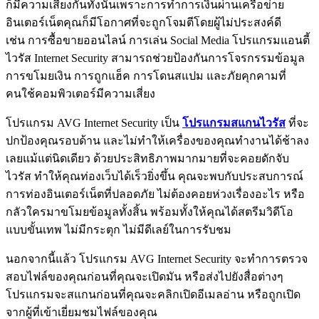
ก็มีความเสี่ยงกันทั้งนั้นเพราะการทำการเงินผ่านเครือข่าย
อินเตอร์เน็ตคุณก็มีโอกาศที่จะถูกโจมตีโดยผู้ไม่ประสงค์ดี
เช่น การซื้อขายออนไลน์ การเล่น Social Media โปรแกรมแอนตี้
ไวรัส Internet Security สามารถช่วยป้องกันการโจรกรรมข้อมูล
การขโมยเงิน การถูกแฮ็ค การโดนสแปม และภัยคุกคามที่
คนใช้คอมพิวเตอร์มีความเสี่ยง
โปรแกรม AVG Internet Security เป็น
โปรแกรมสแกนไวรัส
ที่จะ
ปกป้องคุณรอบด้าน และไม่ทำให้เครื่องของคุณทำงานได้ช้าลง
เลยแม้แต่นิดเดียว ด้วยประสิทธิภาพมากมายที่จะคอยดักจับ
ไวรัส ทำให้คุณท่องเว็บได้เร็วยิ่งขึ้น คุณจะพบกับประสบการณ์
การท่องอินเตอร์เน็ตที่ปลอดภัย ไม่ต้องคอยห่วงเรื่องอะไร หรือ
กลัวใครมาขโมยข้อมูลทั้งสิ้น พร้อมทั้งให้คุณได้สตรีมวิดีโอ
แบบขั้นเทพ ไม่มีกระตุก ไม่มีดีเลย์ในการรับชม
นอกจากนี้แล้ว โปรแกรม AVG Internet Security จะทำการตรวจ
สอบไฟล์ของคุณก่อนที่คุณจะเปิดมัน หรือส่งไปยังสื่อต่างๆ
โปรแกรมจะสแกนก่อนที่คุณจะคลิกเปิดอีเมลอ่าน หรือถูกเปิด
จากผู้ที่เข้าเยี่ยมชมไฟล์ของคุณ