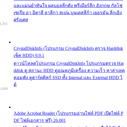
และแม่นยำทันใจ ผลบอลลีกดัง พรีเมียร์ลีก อังกฤษ กัลโช่
เซเรีย อา อิตาลี ลาลีกา สเปน บุนเดสลีก้า เยอรมัน ลีกเอิง
ฝรั่งเศส
4,301
CrystalDiskInfo (โปรแกรม CrystalDiskInfo ตรวจ Harddisk
เช็ค HDD) 9.9.1
ดาวน์โหลดโปรแกรม CrystalDiskInfo โปรแกรมตรวจ Har
ddisk ดู สถานะ HDD ดูอุณหภูมิเครื่อง ความเร็ว หาสาเหต
คอมพัง ดูฮาร์ดดิสก์ SSD ทั้ง Internal และ External HDD ไ
ด้
5,000
Adobe Acrobat Reader (โปรแกรมอ่านไฟล์ PDF เปิดไฟล์ P
DF ไฟล์เอกสาร ฟรี) 26.001