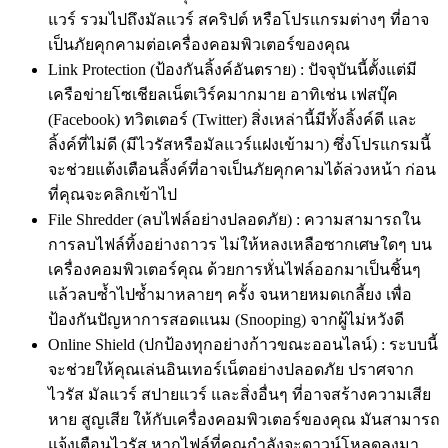
แวร์ รวมไปถึงมัลแวร์ สคริปต์ หรือโปรแกรมต่างๆ ที่อาจ
เป็นภัยคุกคามต่อเครื่องคอมพิวเตอร์ของคุณ
Link Protection (ป้องกันลิ้งค์อันตราย) : ปัจจุบันนี้ตั้งแต่มี
เครือข่ายโซเชียลเน็ตเวิร์คมากมาย อาทิเช่น เฟสบุ๊ค
(Facebook) ทวิตเตอร์ (Twitter) สิ่งเหล่านี้มีทั้งลิ้งค์ดี และ
ลิ้งค์ที่ไม่ดี (มีไวรัสหรือมัลแวร์แฝงเข้ามา) ซึ่งโปรแกรมนี้
จะช่วยแต้งเตือนลิ้งค์ที่อาจเป็นภัยคุกคามได้ล่วงหน้า ก่อน
ที่คุณจะคลิกเข้าไป
File Shredder (ลบไฟล์อย่างปลอดภัย) : ความสามารถใน
การลบไฟล์ทิ้งอย่างถาวร ไม่ให้หลงเหลือซากเศษใดๆ บน
เครื่องคอมพิวเตอร์คุณ ด้วยการหั่นไฟล์ออกมาเป็นชิ้นๆ
แล้วลบซ้ำไปซ้ำมาหลายๆ ครั้ง จนหายหมดเกลี้ยง เพื่อ
ป้องกันปัญหาการสอดแนม (Snooping) จากผู้ไม่หวังดี
Online Shield (ปกป้องทุกอย่างก้าวขณะออนไลน์) : ระบบนี้
จะช่วยให้คุณเล่นอินเทอร์เน็ตอย่างปลอดภัย ปราศจาก
ไวรัส มัลแวร์ สปายแวร์ และสิ่งอื่นๆ ที่อาจสร้างความเสีย
หาย สูญเสีย ให้กับเครื่องคอมพิวเตอร์ของคุณ มันสามารถ
แจ้งเตือนไวรัส หากไฟล์ที่คุณกำลังจะดาวน์โหลดลงมา