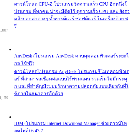
ดาวน์โหลด CPU-Z โปรแกรมวัดความเร็ว CPU อีกหนึ่งโ
ปรแกรม ที่ทุกคน น่าจะมีติดไว้ ดูความเร็ว CPU และ ยังรว
มถึงบอกค่าต่างๆ ทั้งฮารด์แวร์ ซอฟต์แวร์ ในเครื่องด้วย ฟ
รี
1,887
AnyDesk (โปรแกรม AnyDesk ควบคุมคอมพิวเตอร์ระยะไ
กล ใช้ฟรี)
ดาวน์โหลดโปรแกรม AnyDesk โปรแกรมรีโมทคอมพิวเต
อร์ ที่สามารถเชื่อมต่อแบบไร้พรมแดน รวดเร็มไม่มีกระตุ
ก และที่สำคัญมีระบบรักษาความปลอดภัยแบบเดียวกับที่ใ
ช้ภายในธนาคารอีกด้วย
4,159
IDM (โปรแกรม Internet Download Manager ช่วยดาวน์โห
ลดไฟล์) 6.43.7