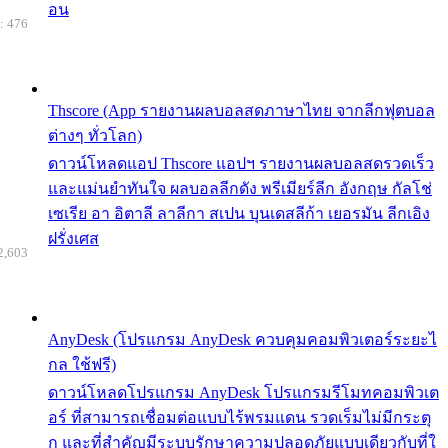
อน
: 476
Thscore (App รายงานผลบอลสดภาษาไทย จากลีกฟุตบอล
ต่างๆ ทั่วโลก)
ดาวน์โหลดแอป Thscore แอปฯ รายงานผลบอลสดรวดเร็ว
และแม่นยำทันใจ ผลบอลลีกดัง พรีเมียร์ลีก อังกฤษ กัลโช่
เซเรีย อา อิตาลี ลาลีกา สเปน บุนเดสลีก้า เยอรมัน ลีกเอิง
ฝรั่งเศส
2,603
AnyDesk (โปรแกรม AnyDesk ควบคุมคอมพิวเตอร์ระยะไ
กล ใช้ฟรี)
ดาวน์โหลดโปรแกรม AnyDesk โปรแกรมรีโมทคอมพิวเต
อร์ ที่สามารถเชื่อมต่อแบบไร้พรมแดน รวดเร็มไม่มีกระตุ
ก และที่สำคัญมีระบบรักษาความปลอดภัยแบบเดียวกับที่ใ