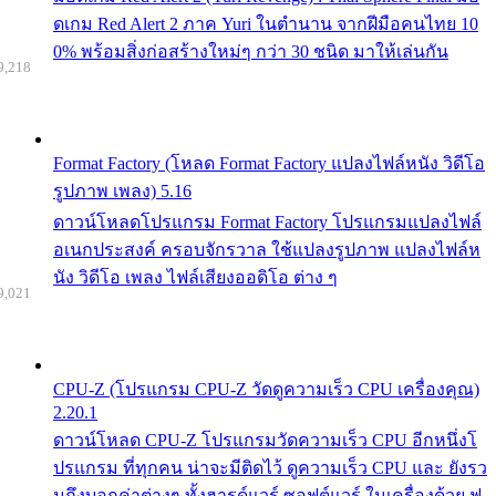
ดเกม Red Alert 2 ภาค Yuri ในตำนาน จากฝีมือคนไทย 10
0% พร้อมสิ่งก่อสร้างใหม่ๆ กว่า 30 ชนิด มาให้เล่นกัน
9,218
Format Factory (โหลด Format Factory แปลงไฟล์หนัง วิดีโอ
รูปภาพ เพลง) 5.16
ดาวน์โหลดโปรแกรม Format Factory โปรแกรมแปลงไฟล์
อเนกประสงค์ ครอบจักรวาล ใช้แปลงรูปภาพ แปลงไฟล์ห
นัง วิดีโอ เพลง ไฟล์เสียงออดิโอ ต่าง ๆ
9,021
CPU-Z (โปรแกรม CPU-Z วัดดูความเร็ว CPU เครื่องคุณ)
2.20.1
ดาวน์โหลด CPU-Z โปรแกรมวัดความเร็ว CPU อีกหนึ่งโ
ปรแกรม ที่ทุกคน น่าจะมีติดไว้ ดูความเร็ว CPU และ ยังรว
มถึงบอกค่าต่างๆ ทั้งฮารด์แวร์ ซอฟต์แวร์ ในเครื่องด้วย ฟ