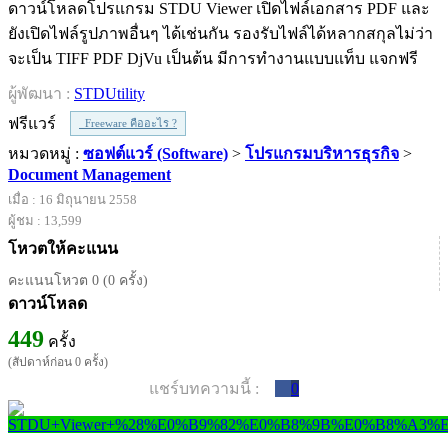
ดาวน์โหลดโปรแกรม STDU Viewer เปิดไฟล์เอกสาร PDF และ
ยังเปิดไฟล์รูปภาพอื่นๆ ได้เช่นกัน รองรับไฟล์ได้หลากสกุลไม่ว่า
จะเป็น TIFF PDF DjVu เป็นต้น มีการทำงานแบบแท็บ แจกฟรี
ผู้พัฒนา :
STDUtility
ฟรีแวร์
Freeware คืออะไร ?
หมวดหมู่ :
ซอฟต์แวร์ (Software)
>
โปรแกรมบริหารธุรกิจ
>
Document Management
เมื่อ : 16 มิถุนายน 2558
ผู้ชม : 13,599
โหวตให้คะแนน
คะแนนโหวต 0 (0 ครั้ง)
ดาวน์โหลด
449
ครั้ง
(สัปดาห์ก่อน 0 ครั้ง)
แชร์บทความนี้ :
0