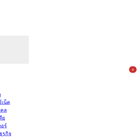
4
ด
์เน็ต
คคล
ดีย
อร์
ุรกิจ