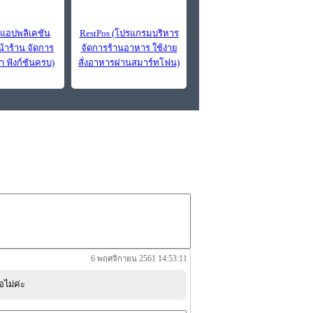
็บแอปพลิเคชัน
RestPos (โปรแกรมบริหาร
าร้าน จัดการ
จัดการร้านอาหาร ใช้ง่าย
า ฟังก์ชันครบ)
สั่งอาหารผ่านสมาร์ทโฟน)
6 พฤศจิกายน 2561 14:53:11
อไม่ค่ะ