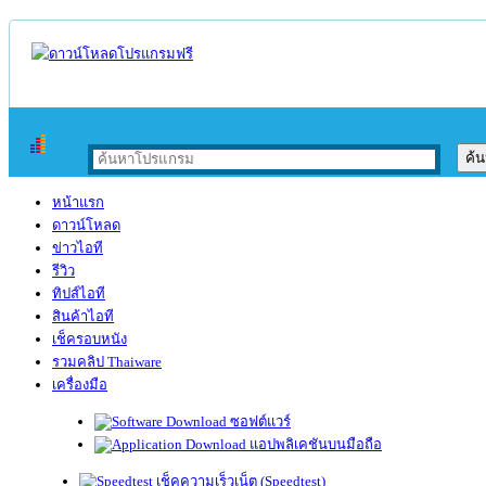
หน้าแรก
ดาวน์โหลด
ข่าวไอที
รีวิว
ทิปส์ไอที
สินค้าไอที
เช็ครอบหนัง
รวมคลิป Thaiware
เครื่องมือ
ซอฟต์แวร์
แอปพลิเคชันบนมือถือ
เช็คความเร็วเน็ต (Speedtest)