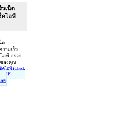
็วเน็ต
ช็คไอพี
น็ต
บความเร็ว
คไอพี ตรวจ
ีของคุณ
ไอพี