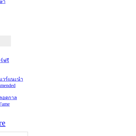
ษา
์ฟรี
แวร์แนะนำ
mended
ตลอดกาล
 Fame
re