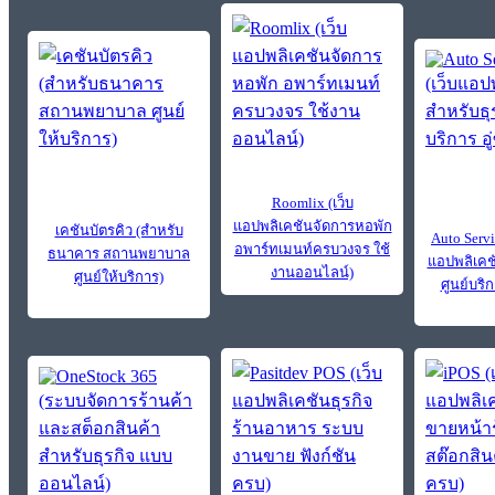
Roomlix (เว็บ
แอปพลิเคชันจัดการหอพัก
เคชันบัตรคิว (สำหรับ
Auto Servi
อพาร์ทเมนท์ครบวงจร ใช้
ธนาคาร สถานพยาบาล
แอปพลิเคช
งานออนไลน์)
ศูนย์ให้บริการ)
ศูนย์บริก