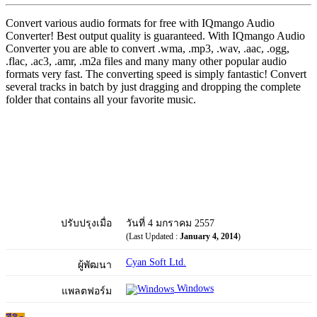
Convert various audio formats for free with IQmango Audio
Converter! Best output quality is guaranteed. With IQmango Audio
Converter you are able to convert .wma, .mp3, .wav, .aac, .ogg,
.flac, .ac3, .amr, .m2a files and many many other popular audio
formats very fast. The converting speed is simply fantastic! Convert
several tracks in batch by just dragging and dropping the complete
folder that contains all your favorite music.
ปรับปรุงเมื่อ
วันที่ 4 มกราคม 2557
(Last Updated :
January 4, 2014
)
Cyan Soft Ltd.
ผู้พัฒนา
Windows
แพลตฟอร์ม