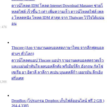
ดาวน์โหลด IDM โหลด Internet Download Manager ช่วยโ
หลดไฟล์ เร็วขึ้น 5 เท่า เพิ่มความเร็ว ดาวน์โหลดไฟล์ เพล
ง โหลดหนัง โหลด IDM ล่าสุด จาก Thaiware ไว้ใจได้แน่น
อน
: 476
Thscore (App รายงานผลบอลสดภาษาไทย จากลีกฟุตบอล
ต่างๆ ทั่วโลก)
ดาวน์โหลดแอป Thscore แอปฯ รายงานผลบอลสดรวดเร็ว
และแม่นยำทันใจ ผลบอลลีกดัง พรีเมียร์ลีก อังกฤษ กัลโช่
เซเรีย อา อิตาลี ลาลีกา สเปน บุนเดสลีก้า เยอรมัน ลีกเอิง
ฝรั่งเศส
6,366
DropBox (โปรแกรม Dropbox เก็บไฟล์ออนไลน์ ฟรี 2 GB )
264.4.3385