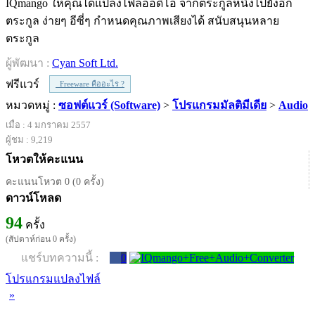
IQmango ให้คุณได้แปลงไฟล์ออดิโอ จากตระกูลหนึ่งไปยังอีก
ตระกูล ง่ายๆ อีซี่ๆ กำหนดคุณภาพเสียงได้ สนับสนุนหลาย
ตระกูล
ผู้พัฒนา :
Cyan Soft Ltd.
ฟรีแวร์
Freeware คืออะไร ?
หมวดหมู่ :
ซอฟต์แวร์ (Software)
>
โปรแกรมมัลติมีเดีย
>
Audio
เมื่อ : 4 มกราคม 2557
ผู้ชม : 9,219
โหวตให้คะแนน
คะแนนโหวต 0 (0 ครั้ง)
ดาวน์โหลด
94
ครั้ง
(สัปดาห์ก่อน 0 ครั้ง)
แชร์บทความนี้ :
0
โปรแกรมแปลงไฟล์
»