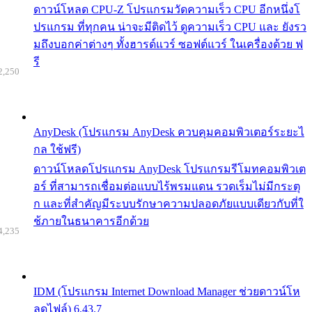
ดาวน์โหลด CPU-Z โปรแกรมวัดความเร็ว CPU อีกหนึ่งโ
ปรแกรม ที่ทุกคน น่าจะมีติดไว้ ดูความเร็ว CPU และ ยังรว
มถึงบอกค่าต่างๆ ทั้งฮารด์แวร์ ซอฟต์แวร์ ในเครื่องด้วย ฟ
รี
2,250
AnyDesk (โปรแกรม AnyDesk ควบคุมคอมพิวเตอร์ระยะไ
กล ใช้ฟรี)
ดาวน์โหลดโปรแกรม AnyDesk โปรแกรมรีโมทคอมพิวเต
อร์ ที่สามารถเชื่อมต่อแบบไร้พรมแดน รวดเร็มไม่มีกระตุ
ก และที่สำคัญมีระบบรักษาความปลอดภัยแบบเดียวกับที่ใ
ช้ภายในธนาคารอีกด้วย
4,235
IDM (โปรแกรม Internet Download Manager ช่วยดาวน์โห
ลดไฟล์) 6.43.7