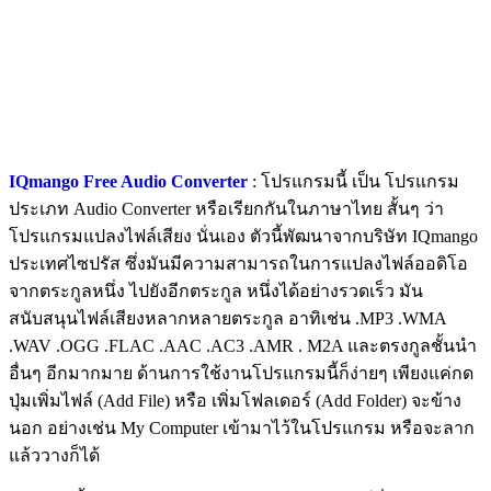
IQmango Free Audio Converter
: โปรแกรมนี้ เป็น โปรแกรม
ประเภท Audio Converter หรือเรียกกันในภาษาไทย สั้นๆ ว่า
โปรแกรมแปลงไฟล์เสียง นั่นเอง ตัวนี้พัฒนาจากบริษัท IQmango
ประเทศไซปรัส ซึ่งมันมีความสามารถในการแปลงไฟล์ออดิโอ
จากตระกูลหนึ่ง ไปยังอีกตระกูล หนึ่งได้อย่างรวดเร็ว มัน
สนับสนุนไฟล์เสียงหลากหลายตระกูล อาทิเช่น .MP3 .WMA
.WAV .OGG .FLAC .AAC .AC3 .AMR . M2A และตรงกูลชั้นนำ
อื่นๆ อีกมากมาย ด้านการใช้งานโปรแกรมนี้ก็ง่ายๆ เพียงแค่กด
ปุ่มเพิ่มไฟล์ (Add File) หรือ เพิ่มโฟลเดอร์ (Add Folder) จะข้าง
นอก อย่างเช่น My Computer เข้ามาไว้ในโปรแกรม หรือจะลาก
แล้ววางก็ได้