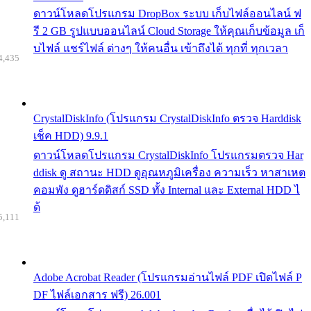
ดาวน์โหลดโปรแกรม DropBox ระบบ เก็บไฟล์ออนไลน์ ฟ
รี 2 GB รูปแบบออนไลน์ Cloud Storage ให้คุณเก็บข้อมูล เก็
บไฟล์ แชร์ไฟล์ ต่างๆ ให้คนอื่น เข้าถึงได้ ทุกที่ ทุกเวลา
4,435
CrystalDiskInfo (โปรแกรม CrystalDiskInfo ตรวจ Harddisk
เช็ค HDD) 9.9.1
ดาวน์โหลดโปรแกรม CrystalDiskInfo โปรแกรมตรวจ Har
ddisk ดู สถานะ HDD ดูอุณหภูมิเครื่อง ความเร็ว หาสาเหต
คอมพัง ดูฮาร์ดดิสก์ SSD ทั้ง Internal และ External HDD ไ
ด้
5,111
Adobe Acrobat Reader (โปรแกรมอ่านไฟล์ PDF เปิดไฟล์ P
DF ไฟล์เอกสาร ฟรี) 26.001