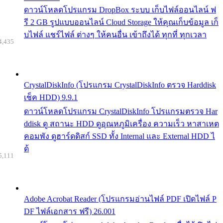
ดาวน์โหลดโปรแกรม DropBox ระบบ เก็บไฟล์ออนไลน์ ฟ
รี 2 GB รูปแบบออนไลน์ Cloud Storage ให้คุณเก็บข้อมูล เก็
บไฟล์ แชร์ไฟล์ ต่างๆ ให้คนอื่น เข้าถึงได้ ทุกที่ ทุกเวลา
4,435
CrystalDiskInfo (โปรแกรม CrystalDiskInfo ตรวจ Harddisk
เช็ค HDD) 9.9.1
ดาวน์โหลดโปรแกรม CrystalDiskInfo โปรแกรมตรวจ Har
ddisk ดู สถานะ HDD ดูอุณหภูมิเครื่อง ความเร็ว หาสาเหต
คอมพัง ดูฮาร์ดดิสก์ SSD ทั้ง Internal และ External HDD ไ
ด้
5,111
Adobe Acrobat Reader (โปรแกรมอ่านไฟล์ PDF เปิดไฟล์ P
DF ไฟล์เอกสาร ฟรี) 26.001