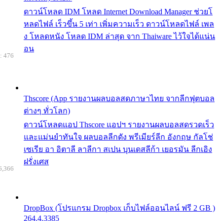
ดาวน์โหลด IDM โหลด Internet Download Manager ช่วยโ
หลดไฟล์ เร็วขึ้น 5 เท่า เพิ่มความเร็ว ดาวน์โหลดไฟล์ เพล
ง โหลดหนัง โหลด IDM ล่าสุด จาก Thaiware ไว้ใจได้แน่น
อน
: 476
Thscore (App รายงานผลบอลสดภาษาไทย จากลีกฟุตบอล
ต่างๆ ทั่วโลก)
ดาวน์โหลดแอป Thscore แอปฯ รายงานผลบอลสดรวดเร็ว
และแม่นยำทันใจ ผลบอลลีกดัง พรีเมียร์ลีก อังกฤษ กัลโช่
เซเรีย อา อิตาลี ลาลีกา สเปน บุนเดสลีก้า เยอรมัน ลีกเอิง
ฝรั่งเศส
6,366
DropBox (โปรแกรม Dropbox เก็บไฟล์ออนไลน์ ฟรี 2 GB )
264.4.3385