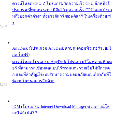
ดาวน์โหลด CPU-Z โปรแกรมวัดความเร็ว CPU อีกหนึ่งโ
ปรแกรม ที่ทุกคน น่าจะมีติดไว้ ดูความเร็ว CPU และ ยังรว
มถึงบอกค่าต่างๆ ทั้งฮารด์แวร์ ซอฟต์แวร์ ในเครื่องด้วย ฟ
รี
2,250
AnyDesk (โปรแกรม AnyDesk ควบคุมคอมพิวเตอร์ระยะไ
กล ใช้ฟรี)
ดาวน์โหลดโปรแกรม AnyDesk โปรแกรมรีโมทคอมพิวเต
อร์ ที่สามารถเชื่อมต่อแบบไร้พรมแดน รวดเร็มไม่มีกระตุ
ก และที่สำคัญมีระบบรักษาความปลอดภัยแบบเดียวกับที่ใ
ช้ภายในธนาคารอีกด้วย
4,235
IDM (โปรแกรม Internet Download Manager ช่วยดาวน์โห
ลดไฟล์) 6.43.7