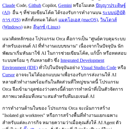
Claude
Code,
Github
Copilot,
Gemini
หรือโมเดล
ปัญญาประดิษฐ์
(AI)
อื่น ๆ ที่ช่วยเขียนโค้ด ได้รองรับการทำงานบน
ระบบปฏิบัติ
การ (OS)
หลักทั้งหมด ได้แก่
แมคโอเอส (macOS)
,
วินโดวส์
(Windows)
และ
ลีนุกซ์ (Linux)
แนวคิดหลักของ โปรแกรม Orca คือการเป็น "ศูนย์ควบคุมระบบ
สำหรับเอเจนต์ AI ที่ทำงานแบบขนาน" เนื่องจากในปัจจุบัน นัก
พัฒนาเริ่มหันมาใช้ AI ในการช่วยเขียนโค้ด, แก้บั๊ก หรือทดสอบ
ระบบพร้อม ๆ กันหลายตัว ซึ่ง
Integrated Development
Environment (IDE)
ทั่วไปในปัจจุบันอย่าง
Visual Studio Code
หรือ
Cursor
อาจจะไม่ได้ออกแบบมาเพื่อรองรับการส่งงานให้ AI
หลายตัวทำงานพร้อมกันในสัดส่วนที่ใหญ่ขนาดนี้ โปรแกรม
Orca จึงเข้ามาอุดช่องว่างตรงนี้ด้วยการทำหน้าที่เป็นตัวจัดการ
สภาพแวดล้อมที่เหมาะสมสำหรับทีมเอเจนต์ AI
การทำงานด้านในของ โปรแกรม Orca จะเน้นการสร้าง
"Isolated git worktrees" หรือการสร้างพื้นที่ทำงานแยกเฉพาะ
สำหรับแต่ละภารกิจ หมายความว่าเมื่อคุณสั่งให้ AI Agent ตัว