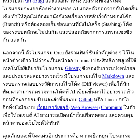
หนึ่งไปแก้
บั๊ก (Bug)
และสั่งอีกตัวหนึ่งไปสร้างฟีเจอร์ใหม่
โปรแกรมจะแยกห้องทำงานของ AI แต่ละตัวออกจากกันโดยสิ้น
เชิง ทำให้คุณไม่ต้องมานั่งกังวลเรื่องการสลับกิ่งก้านของโค้ด
(Branch) หรือต้องคอยเก็บซ่อนงานที่ยังไม่เสร็จ (Stashing) โค้ด
ของระบบหลักจะไม่ปนกัน และปลอดภัยจากการแทรกแซงซึ่ง
กัน และกัน
นอกจากนี้ ตัวโปรแกรม Orca ยังรวมฟังก์ชันสำคัญต่าง ๆ ไว้ใน
หน้าต่างเดียว ไม่ว่าจะเป็นหน้าจอ Terminal ประสิทธิภาพสูงที่ใช้
เทคโนโลยีเดียวกับโปรแกรม
Ghostty
ซึ่งรองรับการแบ่งหน้าจอ
และประมวลผลอย่างรวดเร็ว มีโปรแกรมแก้ไข
Markdown
และ
ระบบตรวจสอบประวัติการแก้ไขโค้ด (Diff viewer) เพื่อให้นัก
พัฒนาสามารถตรวจทานโค้ดที่ AI เขียนขึ้นมาได้อย่างรวดเร็ว
ก่อนที่จะกดยอมรับ และส่งขึ้นระบบ
Github
หรือ Linear ต่อไป
อีกทั้งยังมีระบบ
เว็บเบราว์เซอร์ (Web Browser)
Chromium
ในตัว
เพื่อให้เอเจนต์ AI สามารถเปิดหน้าเว็บเพื่อทดสอบ และควบคุม
หน้าตาของเว็บไซต์ได้ทันที
คุณลักษณะที่โดดเด่นอีกประการคือ ความยืดหยุ่น โปรแกรม