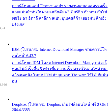
ดาวน์โหลดแอป Thscore แอปฯ รายงานผลบอลสดรวดเร็ว
และแม่นยำทันใจ ผลบอลลีกดัง พรีเมียร์ลีก อังกฤษ กัลโช่
เซเรีย อา อิตาลี ลาลีกา สเปน บุนเดสลีก้า เยอรมัน ลีกเอิง
ฝรั่งเศส
4,241
IDM (โปรแกรม Internet Download Manager ช่วยดาวน์โห
ลดไฟล์) 6.43.7
ดาวน์โหลด IDM โหลด Internet Download Manager ช่วยโ
หลดไฟล์ เร็วขึ้น 5 เท่า เพิ่มความเร็ว ดาวน์โหลดไฟล์ เพล
ง โหลดหนัง โหลด IDM ล่าสุด จาก Thaiware ไว้ใจได้แน่น
อน
6,366
DropBox (โปรแกรม Dropbox เก็บไฟล์ออนไลน์ ฟรี 2 GB )
264.4.3385