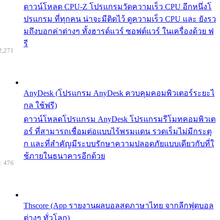
ดาวน์โหลด CPU-Z โปรแกรมวัดความเร็ว CPU อีกหนึ่งโ
ปรแกรม ที่ทุกคน น่าจะมีติดไว้ ดูความเร็ว CPU และ ยังรว
มถึงบอกค่าต่างๆ ทั้งฮารด์แวร์ ซอฟต์แวร์ ในเครื่องด้วย ฟ
รี
2,271
AnyDesk (โปรแกรม AnyDesk ควบคุมคอมพิวเตอร์ระยะไ
กล ใช้ฟรี)
ดาวน์โหลดโปรแกรม AnyDesk โปรแกรมรีโมทคอมพิวเต
อร์ ที่สามารถเชื่อมต่อแบบไร้พรมแดน รวดเร็มไม่มีกระตุ
ก และที่สำคัญมีระบบรักษาความปลอดภัยแบบเดียวกับที่ใ
ช้ภายในธนาคารอีกด้วย
: 476
Thscore (App รายงานผลบอลสดภาษาไทย จากลีกฟุตบอล
ต่างๆ ทั่วโลก)