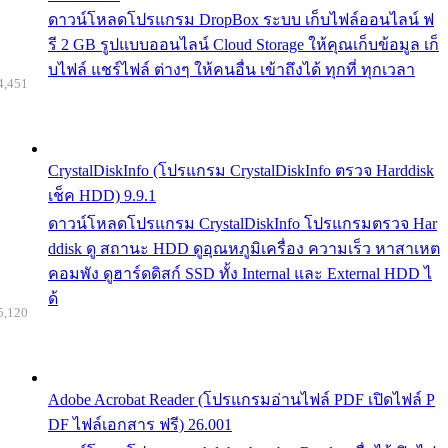
ดาวน์โหลดโปรแกรม DropBox ระบบ เก็บไฟล์ออนไลน์ ฟ
รี 2 GB รูปแบบออนไลน์ Cloud Storage ให้คุณเก็บข้อมูล เก็
บไฟล์ แชร์ไฟล์ ต่างๆ ให้คนอื่น เข้าถึงได้ ทุกที่ ทุกเวลา
4,451
CrystalDiskInfo (โปรแกรม CrystalDiskInfo ตรวจ Harddisk
เช็ค HDD) 9.9.1
ดาวน์โหลดโปรแกรม CrystalDiskInfo โปรแกรมตรวจ Har
ddisk ดู สถานะ HDD ดูอุณหภูมิเครื่อง ความเร็ว หาสาเหต
คอมพัง ดูฮาร์ดดิสก์ SSD ทั้ง Internal และ External HDD ไ
ด้
5,120
Adobe Acrobat Reader (โปรแกรมอ่านไฟล์ PDF เปิดไฟล์ P
DF ไฟล์เอกสาร ฟรี) 26.001