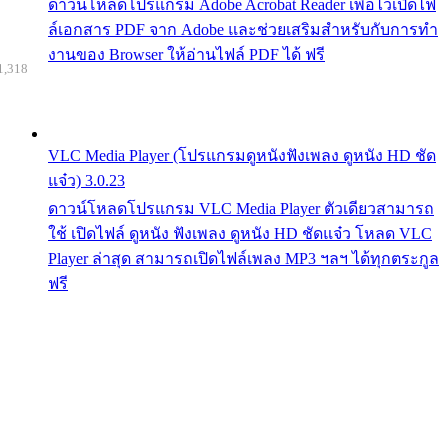
ดาวน์โหลดโปรแกรม Adobe Acrobat Reader เพื่อไว้เปิดไฟ
ล์เอกสาร PDF จาก Adobe และช่วยเสริมสำหรับกับการทำ
งานของ Browser ให้อ่านไฟล์ PDF ได้ ฟรี
1,318
VLC Media Player (โปรแกรมดูหนังฟังเพลง ดูหนัง HD ชัด
แจ๋ว) 3.0.23
ดาวน์โหลดโปรแกรม VLC Media Player ตัวเดียวสามารถ
ใช้ เปิดไฟล์ ดูหนัง ฟังเพลง ดูหนัง HD ชัดแจ๋ว โหลด VLC
Player ล่าสุด สามารถเปิดไฟล์เพลง MP3 ฯลฯ ได้ทุกตระกูล
ฟรี