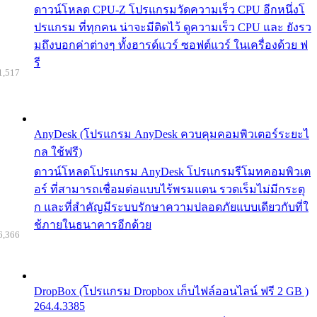
ดาวน์โหลด CPU-Z โปรแกรมวัดความเร็ว CPU อีกหนึ่งโ
ปรแกรม ที่ทุกคน น่าจะมีติดไว้ ดูความเร็ว CPU และ ยังรว
มถึงบอกค่าต่างๆ ทั้งฮารด์แวร์ ซอฟต์แวร์ ในเครื่องด้วย ฟ
รี
1,517
AnyDesk (โปรแกรม AnyDesk ควบคุมคอมพิวเตอร์ระยะไ
กล ใช้ฟรี)
ดาวน์โหลดโปรแกรม AnyDesk โปรแกรมรีโมทคอมพิวเต
อร์ ที่สามารถเชื่อมต่อแบบไร้พรมแดน รวดเร็มไม่มีกระตุ
ก และที่สำคัญมีระบบรักษาความปลอดภัยแบบเดียวกับที่ใ
ช้ภายในธนาคารอีกด้วย
6,366
DropBox (โปรแกรม Dropbox เก็บไฟล์ออนไลน์ ฟรี 2 GB )
264.4.3385