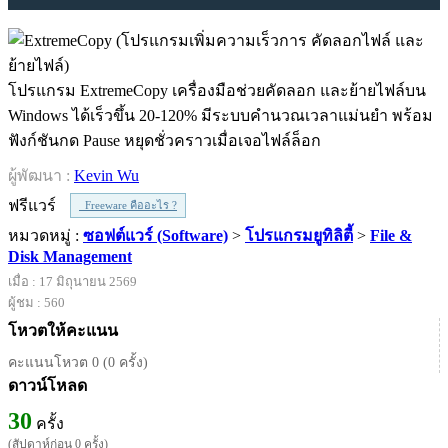
โปรแกรม ExtremeCopy เครื่องมือช่วยคัดลอก และย้ายไฟล์บน
Windows ได้เร็วขึ้น 20-120% มีระบบคำนวณเวลาแม่นยำ พร้อม
ฟังก์ชันกด Pause หยุดชั่วคราวเมื่อเจอไฟล์ล็อก
ผู้พัฒนา :
Kevin Wu
ฟรีแวร์
Freeware คืออะไร ?
หมวดหมู่ :
ซอฟต์แวร์ (Software)
>
โปรแกรมยูทิลิตี้
>
File &
Disk Management
เมื่อ : 17 มิถุนายน 2569
ผู้ชม : 560
โหวตให้คะแนน
คะแนนโหวต 0 (0 ครั้ง)
ดาวน์โหลด
30
ครั้ง
(สัปดาห์ก่อน 0 ครั้ง)