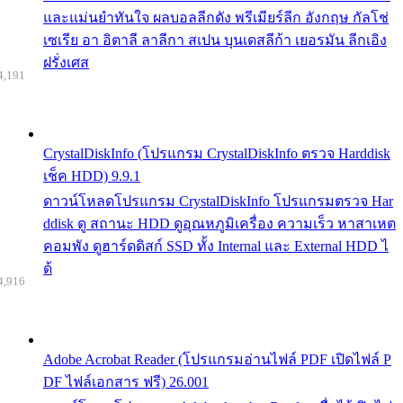
และแม่นยำทันใจ ผลบอลลีกดัง พรีเมียร์ลีก อังกฤษ กัลโช่
เซเรีย อา อิตาลี ลาลีกา สเปน บุนเดสลีก้า เยอรมัน ลีกเอิง
ฝรั่งเศส
4,191
CrystalDiskInfo (โปรแกรม CrystalDiskInfo ตรวจ Harddisk
เช็ค HDD) 9.9.1
ดาวน์โหลดโปรแกรม CrystalDiskInfo โปรแกรมตรวจ Har
ddisk ดู สถานะ HDD ดูอุณหภูมิเครื่อง ความเร็ว หาสาเหต
คอมพัง ดูฮาร์ดดิสก์ SSD ทั้ง Internal และ External HDD ไ
ด้
4,916
Adobe Acrobat Reader (โปรแกรมอ่านไฟล์ PDF เปิดไฟล์ P
DF ไฟล์เอกสาร ฟรี) 26.001