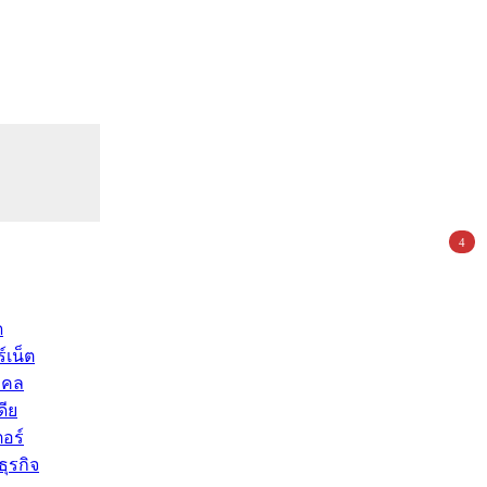
4
ด
์เน็ต
คคล
ดีย
อร์
ุรกิจ