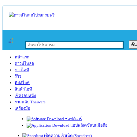
หน้าแรก
ดาวน์โหลด
ข่าวไอที
รีวิว
ทิปส์ไอที
สินค้าไอที
เช็ครอบหนัง
รวมคลิป Thaiware
เครื่องมือ
ซอฟต์แวร์
แอปพลิเคชันบนมือถือ
เช็คความเร็วเน็ต (Speedtest)