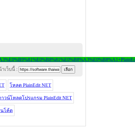
าเว็บนี้ :
ET
โหลด PlainEdit NET
ดาวน์โหลดโปรแกรม PlainEdit NET
ยนโค้ด