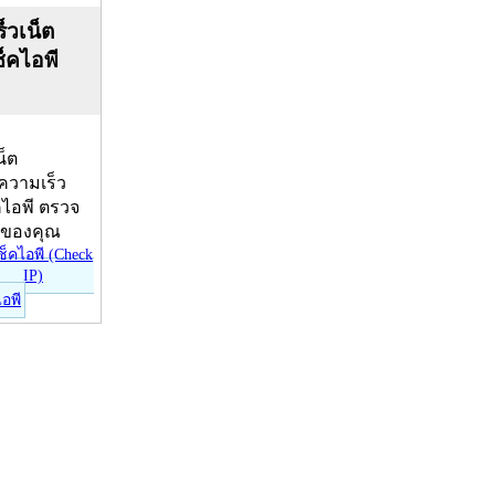
็วเน็ต
ช็คไอพี
น็ต
บความเร็ว
คไอพี ตรวจ
ีของคุณ
ไอพี