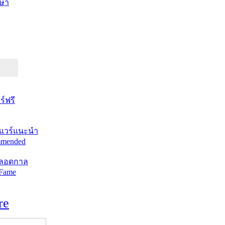
ษา
์ฟรี
แวร์แนะนำ
mended
ตลอดกาล
 Fame
re