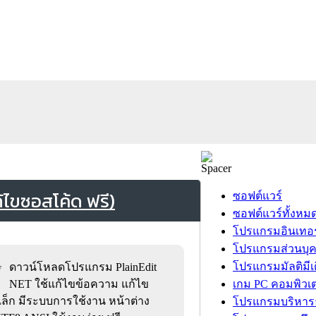
้ไขซอสโค้ด ฟรี)
ซอฟต์แวร์
ซอฟต์แวร์ทั้งหม
โปรแกรมอินเทอร
โปรแกรมส่วนบุ
โปรแกรมมัลติมีเ
ดาวน์โหลดโปรแกรม PlainEdit
7
NET ใช้แก้ไขข้อความ แก้ไข
เกม PC คอมพิวเต
ล็ก มีระบบการใช้งาน หน้าต่าง
โปรแกรมบริหารธ