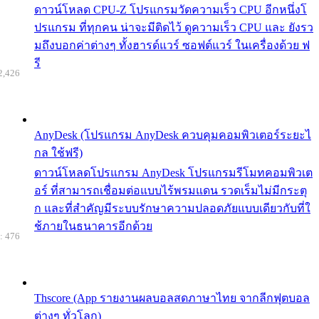
ดาวน์โหลด CPU-Z โปรแกรมวัดความเร็ว CPU อีกหนึ่งโ
ปรแกรม ที่ทุกคน น่าจะมีติดไว้ ดูความเร็ว CPU และ ยังรว
มถึงบอกค่าต่างๆ ทั้งฮารด์แวร์ ซอฟต์แวร์ ในเครื่องด้วย ฟ
รี
2,426
AnyDesk (โปรแกรม AnyDesk ควบคุมคอมพิวเตอร์ระยะไ
กล ใช้ฟรี)
ดาวน์โหลดโปรแกรม AnyDesk โปรแกรมรีโมทคอมพิวเต
อร์ ที่สามารถเชื่อมต่อแบบไร้พรมแดน รวดเร็มไม่มีกระตุ
ก และที่สำคัญมีระบบรักษาความปลอดภัยแบบเดียวกับที่ใ
ช้ภายในธนาคารอีกด้วย
: 476
Thscore (App รายงานผลบอลสดภาษาไทย จากลีกฟุตบอล
ต่างๆ ทั่วโลก)