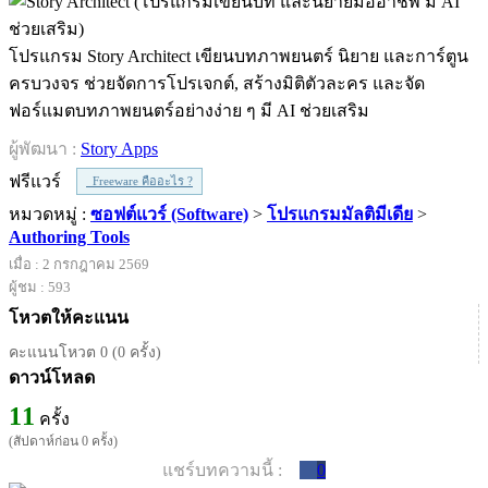
โปรแกรม Story Architect เขียนบทภาพยนตร์ นิยาย และการ์ตูน
ครบวงจร ช่วยจัดการโปรเจกต์, สร้างมิติตัวละคร และจัด
ฟอร์แมตบทภาพยนตร์อย่างง่าย ๆ มี AI ช่วยเสริม
ผู้พัฒนา :
Story Apps
ฟรีแวร์
Freeware คืออะไร ?
หมวดหมู่ :
ซอฟต์แวร์ (Software)
>
โปรแกรมมัลติมีเดีย
>
Authoring Tools
เมื่อ : 2 กรกฎาคม 2569
ผู้ชม : 593
โหวตให้คะแนน
คะแนนโหวต 0 (0 ครั้ง)
ดาวน์โหลด
11
ครั้ง
(สัปดาห์ก่อน 0 ครั้ง)
แชร์บทความนี้ :
0