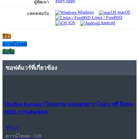
Story Apps
ผู้พัฒนา
Windows
macOS
แพลตฟอร์ม
Linux / FreeBSD
iOS
Android
รีวิว
ดาวน์โหลด
สั่งซื้อ
ซอฟต์แวร์ที่เกี่ยวข้อง
ThaiBan Karaoke (โปรแกรม และแอปคาราโอเกะ ฟรี มีเพลง
MIDI กว่าแสนเพลง)
ฟรีแวร์
ดาวน์โหลด : 128