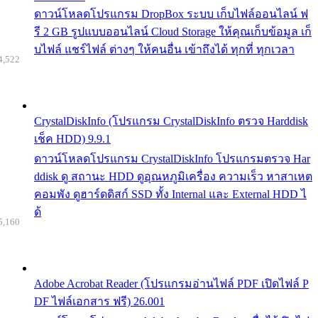
ดาวน์โหลดโปรแกรม DropBox ระบบ เก็บไฟล์ออนไลน์ ฟ
รี 2 GB รูปแบบออนไลน์ Cloud Storage ให้คุณเก็บข้อมูล เก็
บไฟล์ แชร์ไฟล์ ต่างๆ ให้คนอื่น เข้าถึงได้ ทุกที่ ทุกเวลา
4,522
CrystalDiskInfo (โปรแกรม CrystalDiskInfo ตรวจ Harddisk
เช็ค HDD) 9.9.1
ดาวน์โหลดโปรแกรม CrystalDiskInfo โปรแกรมตรวจ Har
ddisk ดู สถานะ HDD ดูอุณหภูมิเครื่อง ความเร็ว หาสาเหต
คอมพัง ดูฮาร์ดดิสก์ SSD ทั้ง Internal และ External HDD ไ
ด้
5,160
Adobe Acrobat Reader (โปรแกรมอ่านไฟล์ PDF เปิดไฟล์ P
DF ไฟล์เอกสาร ฟรี) 26.001