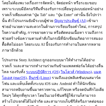
โดยไม่ต้องพะวงเรื่องการจัดหน้า, จัดย่อหน้า หรือระยะขอบ
เพราะระบบมีอัลกอริทึมที่รองรับการเปลี่ยนรูปแบบย่อหน้าอย่าง
รวดเร็วเพียงแค่กด "ปุ่ม Tab" และ "ปุ่ม Enter" เท่านั้น ยิ่งไปกว่า
นั้น ตัวโปรแกรมยังมีระบบผู้ช่วย
ปัญญาประดิษฐ์ (AI)
เข้ามา
ช่วยอำนวยความสะดวกในด้านการเรียบเรียงคำใหม่, การสรุป
ใจความสำคัญ, การขยายความ หรือตัดทอนเนื้อหา รวมถึงการ
ช่วยสร้างข้อความตามคำสั่งในกรณีที่นักเขียนเกิดอาการสมอง
ตื้อคิดไม่ออก โดยระบบ AI นี้รองรับการทำงานในหลากหลาย
ภาษาอีกด้วย
โปรแกรม Story Architect ถูกออกแบบมาให้ทำงานได้อย่าง
รวดเร็ วและสามารถทำงานร่วมกันข้ามแพลตฟอร์มได้อย่างลื่น
ไหล รองรับทั้ง
ระบบปฏิบัติการ (OS)
วินโดวส์ (Windows)
,
แมค
โอเอส (macOS)
,
ลีนุกซ์ (Linux)
รวมถึงแอปพลิเคชันบนสมาร์ต
โฟน และแท็บเล็ตทั้งระบบ iOS และ Android ทำให้นักเขียน
สามารถหยิบงานขึ้นมาตรวจทาน, แก้ไขบท หรือจดบันทึกไอเดีย
ใหม่ๆ ได้ทุกที่ทุกเวลา โดยในเวอร์ชันฟรีผู้ใช้งานก็สามารถ
สร้างโปรเจกต์ได้ไม่จำกัด และสามารถเก็บซีรีส์หรือภาคต่อของ