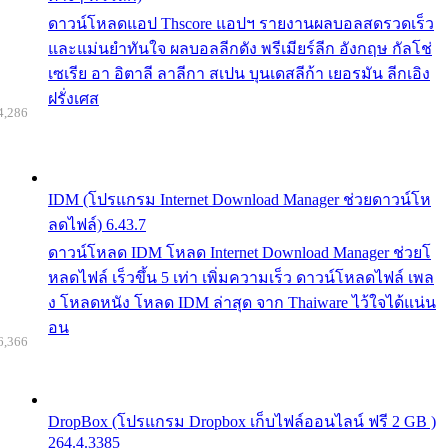
ดาวน์โหลดแอป Thscore แอปฯ รายงานผลบอลสดรวดเร็ว
และแม่นยำทันใจ ผลบอลลีกดัง พรีเมียร์ลีก อังกฤษ กัลโช่
เซเรีย อา อิตาลี ลาลีกา สเปน บุนเดสลีก้า เยอรมัน ลีกเอิง
ฝรั่งเศส
4,286
IDM (โปรแกรม Internet Download Manager ช่วยดาวน์โห
ลดไฟล์) 6.43.7
ดาวน์โหลด IDM โหลด Internet Download Manager ช่วยโ
หลดไฟล์ เร็วขึ้น 5 เท่า เพิ่มความเร็ว ดาวน์โหลดไฟล์ เพล
ง โหลดหนัง โหลด IDM ล่าสุด จาก Thaiware ไว้ใจได้แน่น
อน
6,366
DropBox (โปรแกรม Dropbox เก็บไฟล์ออนไลน์ ฟรี 2 GB )
264.4.3385