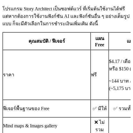
โปรแกรม Story Architect เป็นซอฟต์แวร์ ที่เริ่มต้นใช้งานได้ฟรี
แต่หากต้องการใช้งานฟังก์ชัน AI และฟังก์ชันอื่น ๆ อย่างเต็มรูป
แบบ ก็จะมีตัวเลือกในการชำระเงินเพิ่มเติม ดังนี้
แผน
คุณสมบัติ / ฟีเจอร์
แผ
Free
$4.17 / เดือ
หรือ $150 
ราคา
ฟรี
~144 บาท / 
(~5,175 บา
ฟีเจอร์พื้นฐานของ Free
✅ มีให้
✅ รวมทั้
❌ ไม่
Mind maps & Images gallery
รวม