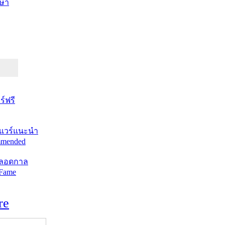
ษา
์ฟรี
แวร์แนะนำ
mended
ตลอดกาล
 Fame
re