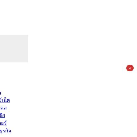
4
ด
์เน็ต
คคล
ดีย
อร์
ุรกิจ