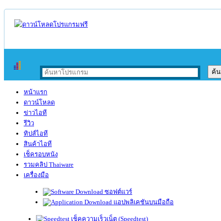
หน้าแรก
ดาวน์โหลด
ข่าวไอที
รีวิว
ทิปส์ไอที
สินค้าไอที
เช็ครอบหนัง
รวมคลิป Thaiware
เครื่องมือ
ซอฟต์แวร์
แอปพลิเคชันบนมือถือ
เช็คความเร็วเน็ต (Speedtest)