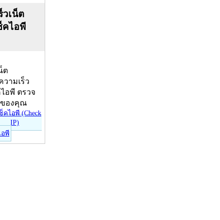
็วเน็ต
ช็คไอพี
น็ต
บความเร็ว
คไอพี ตรวจ
ีของคุณ
ไอพี