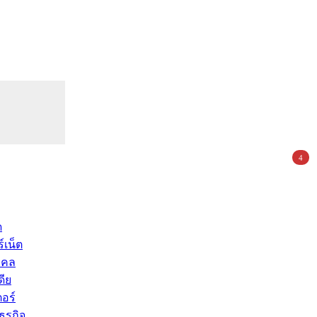
4
ด
์เน็ต
คคล
ดีย
อร์
ุรกิจ