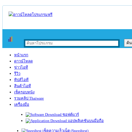
หน้าแรก
ดาวน์โหลด
ข่าวไอที
รีวิว
ทิปส์ไอที
สินค้าไอที
เช็ครอบหนัง
รวมคลิป Thaiware
เครื่องมือ
ซอฟต์แวร์
แอปพลิเคชันบนมือถือ
เช็คความเร็วเน็ต (Speedtest)