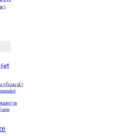
ษา
์ฟรี
แวร์แนะนำ
mended
ตลอดกาล
 Fame
re