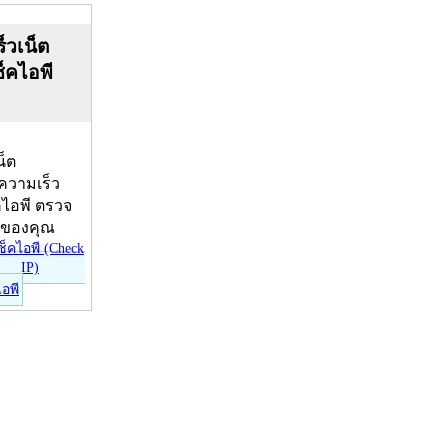
็วเน็ต
ช็คไอพี
น็ต
บความเร็ว
คไอพี ตรวจ
ีของคุณ
ไอพี