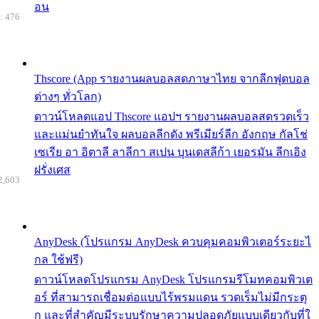
อน
: 476
Thscore (App รายงานผลบอลสดภาษาไทย จากลีกฟุตบอล
ต่างๆ ทั่วโลก)
ดาวน์โหลดแอป Thscore แอปฯ รายงานผลบอลสดรวดเร็ว
และแม่นยำทันใจ ผลบอลลีกดัง พรีเมียร์ลีก อังกฤษ กัลโช่
เซเรีย อา อิตาลี ลาลีกา สเปน บุนเดสลีก้า เยอรมัน ลีกเอิง
ฝรั่งเศส
2,603
AnyDesk (โปรแกรม AnyDesk ควบคุมคอมพิวเตอร์ระยะไ
กล ใช้ฟรี)
ดาวน์โหลดโปรแกรม AnyDesk โปรแกรมรีโมทคอมพิวเต
อร์ ที่สามารถเชื่อมต่อแบบไร้พรมแดน รวดเร็มไม่มีกระตุ
ก และที่สำคัญมีระบบรักษาความปลอดภัยแบบเดียวกับที่ใ