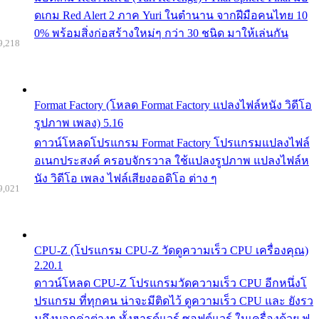
ดเกม Red Alert 2 ภาค Yuri ในตำนาน จากฝีมือคนไทย 10
0% พร้อมสิ่งก่อสร้างใหม่ๆ กว่า 30 ชนิด มาให้เล่นกัน
9,218
Format Factory (โหลด Format Factory แปลงไฟล์หนัง วิดีโอ
รูปภาพ เพลง) 5.16
ดาวน์โหลดโปรแกรม Format Factory โปรแกรมแปลงไฟล์
อเนกประสงค์ ครอบจักรวาล ใช้แปลงรูปภาพ แปลงไฟล์ห
นัง วิดีโอ เพลง ไฟล์เสียงออดิโอ ต่าง ๆ
9,021
CPU-Z (โปรแกรม CPU-Z วัดดูความเร็ว CPU เครื่องคุณ)
2.20.1
ดาวน์โหลด CPU-Z โปรแกรมวัดความเร็ว CPU อีกหนึ่งโ
ปรแกรม ที่ทุกคน น่าจะมีติดไว้ ดูความเร็ว CPU และ ยังรว
มถึงบอกค่าต่างๆ ทั้งฮารด์แวร์ ซอฟต์แวร์ ในเครื่องด้วย ฟ