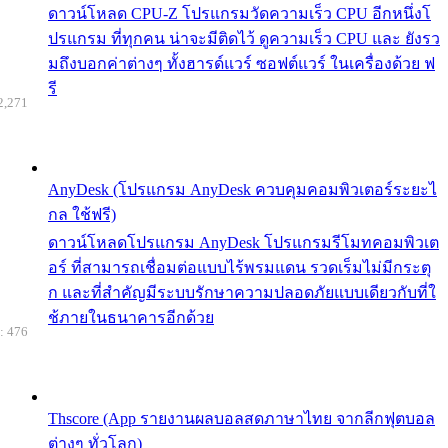
ดาวน์โหลด CPU-Z โปรแกรมวัดความเร็ว CPU อีกหนึ่งโ
ปรแกรม ที่ทุกคน น่าจะมีติดไว้ ดูความเร็ว CPU และ ยังรว
มถึงบอกค่าต่างๆ ทั้งฮารด์แวร์ ซอฟต์แวร์ ในเครื่องด้วย ฟ
รี
2,271
AnyDesk (โปรแกรม AnyDesk ควบคุมคอมพิวเตอร์ระยะไ
กล ใช้ฟรี)
ดาวน์โหลดโปรแกรม AnyDesk โปรแกรมรีโมทคอมพิวเต
อร์ ที่สามารถเชื่อมต่อแบบไร้พรมแดน รวดเร็มไม่มีกระตุ
ก และที่สำคัญมีระบบรักษาความปลอดภัยแบบเดียวกับที่ใ
ช้ภายในธนาคารอีกด้วย
: 476
Thscore (App รายงานผลบอลสดภาษาไทย จากลีกฟุตบอล
ต่างๆ ทั่วโลก)