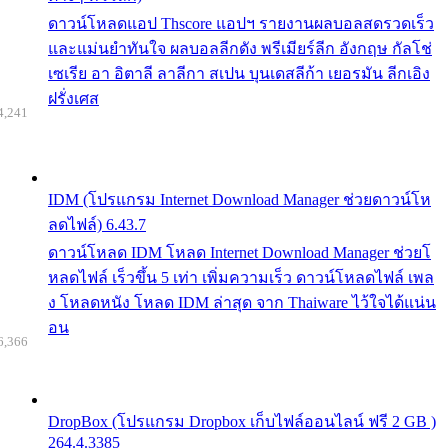
ดาวน์โหลดแอป Thscore แอปฯ รายงานผลบอลสดรวดเร็ว
และแม่นยำทันใจ ผลบอลลีกดัง พรีเมียร์ลีก อังกฤษ กัลโช่
เซเรีย อา อิตาลี ลาลีกา สเปน บุนเดสลีก้า เยอรมัน ลีกเอิง
ฝรั่งเศส
4,241
IDM (โปรแกรม Internet Download Manager ช่วยดาวน์โห
ลดไฟล์) 6.43.7
ดาวน์โหลด IDM โหลด Internet Download Manager ช่วยโ
หลดไฟล์ เร็วขึ้น 5 เท่า เพิ่มความเร็ว ดาวน์โหลดไฟล์ เพล
ง โหลดหนัง โหลด IDM ล่าสุด จาก Thaiware ไว้ใจได้แน่น
อน
6,366
DropBox (โปรแกรม Dropbox เก็บไฟล์ออนไลน์ ฟรี 2 GB )
264.4.3385