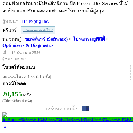
คอมพิวเตอร์อย่างมีประสิทธิภาพ ปิด Process และ Services ที่ไม่
จำเป็น และปรับแต่งคอมพิวเตอร์ให้ทำงานได้สูงสุด
ผู้พัฒนา :
BlueSprig Inc.
ฟรีแวร์
Freeware คืออะไร ?
หมวดหมู่ :
ซอฟต์แวร์ (Software)
>
โปรแกรมยูทิลิตี้
>
Optimizers & Diagnostics
เมื่อ : 18 ธันวาคม 2556
ผู้ชม : 106,303
โหวตให้คะแนน
คะแนนโหวต 4.33 (21 ครั้ง)
ดาวน์โหลด
20,155
ครั้ง
(สัปดาห์ก่อน 0 ครั้ง)
แชร์บทความนี้ :
0
»