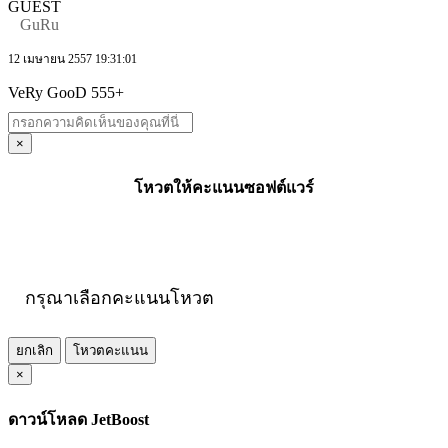
GUEST
GuRu
12 เมษายน 2557 19:31:01
VeRy GooD 555+
×
โหวตให้คะแนนซอฟต์แวร์
กรุณาเลือกคะแนนโหวต
ยกเลิก
โหวตคะแนน
×
ดาวน์โหลด JetBoost