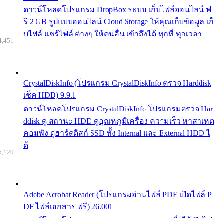
ดาวน์โหลดโปรแกรม DropBox ระบบ เก็บไฟล์ออนไลน์ ฟ
รี 2 GB รูปแบบออนไลน์ Cloud Storage ให้คุณเก็บข้อมูล เก็
บไฟล์ แชร์ไฟล์ ต่างๆ ให้คนอื่น เข้าถึงได้ ทุกที่ ทุกเวลา
4,451
CrystalDiskInfo (โปรแกรม CrystalDiskInfo ตรวจ Harddisk
เช็ค HDD) 9.9.1
ดาวน์โหลดโปรแกรม CrystalDiskInfo โปรแกรมตรวจ Har
ddisk ดู สถานะ HDD ดูอุณหภูมิเครื่อง ความเร็ว หาสาเหต
คอมพัง ดูฮาร์ดดิสก์ SSD ทั้ง Internal และ External HDD ไ
ด้
5,120
Adobe Acrobat Reader (โปรแกรมอ่านไฟล์ PDF เปิดไฟล์ P
DF ไฟล์เอกสาร ฟรี) 26.001