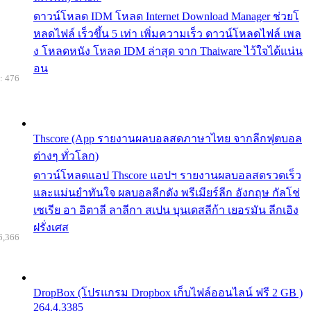
ดาวน์โหลด IDM โหลด Internet Download Manager ช่วยโ
หลดไฟล์ เร็วขึ้น 5 เท่า เพิ่มความเร็ว ดาวน์โหลดไฟล์ เพล
ง โหลดหนัง โหลด IDM ล่าสุด จาก Thaiware ไว้ใจได้แน่น
อน
: 476
Thscore (App รายงานผลบอลสดภาษาไทย จากลีกฟุตบอล
ต่างๆ ทั่วโลก)
ดาวน์โหลดแอป Thscore แอปฯ รายงานผลบอลสดรวดเร็ว
และแม่นยำทันใจ ผลบอลลีกดัง พรีเมียร์ลีก อังกฤษ กัลโช่
เซเรีย อา อิตาลี ลาลีกา สเปน บุนเดสลีก้า เยอรมัน ลีกเอิง
ฝรั่งเศส
6,366
DropBox (โปรแกรม Dropbox เก็บไฟล์ออนไลน์ ฟรี 2 GB )
264.4.3385