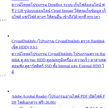
ดาวน์โหลดโปรแกรม DropBox ระบบ เก็บไฟล์ออนไลน์ ฟ
รี 2 GB รูปแบบออนไลน์ Cloud Storage ให้คุณเก็บข้อมูล เก็
บไฟล์ แชร์ไฟล์ ต่างๆ ให้คนอื่น เข้าถึงได้ ทุกที่ ทุกเวลา
4,435
CrystalDiskInfo (โปรแกรม CrystalDiskInfo ตรวจ Harddisk
เช็ค HDD) 9.9.1
ดาวน์โหลดโปรแกรม CrystalDiskInfo โปรแกรมตรวจ Har
ddisk ดู สถานะ HDD ดูอุณหภูมิเครื่อง ความเร็ว หาสาเหต
คอมพัง ดูฮาร์ดดิสก์ SSD ทั้ง Internal และ External HDD ไ
ด้
5,111
Adobe Acrobat Reader (โปรแกรมอ่านไฟล์ PDF เปิดไฟล์ P
DF ไฟล์เอกสาร ฟรี) 26.001