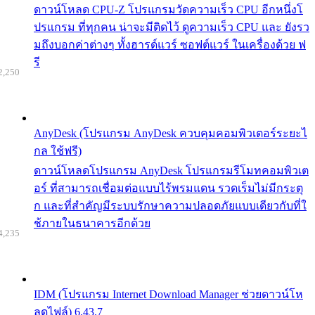
ดาวน์โหลด CPU-Z โปรแกรมวัดความเร็ว CPU อีกหนึ่งโ
ปรแกรม ที่ทุกคน น่าจะมีติดไว้ ดูความเร็ว CPU และ ยังรว
มถึงบอกค่าต่างๆ ทั้งฮารด์แวร์ ซอฟต์แวร์ ในเครื่องด้วย ฟ
รี
2,250
AnyDesk (โปรแกรม AnyDesk ควบคุมคอมพิวเตอร์ระยะไ
กล ใช้ฟรี)
ดาวน์โหลดโปรแกรม AnyDesk โปรแกรมรีโมทคอมพิวเต
อร์ ที่สามารถเชื่อมต่อแบบไร้พรมแดน รวดเร็มไม่มีกระตุ
ก และที่สำคัญมีระบบรักษาความปลอดภัยแบบเดียวกับที่ใ
ช้ภายในธนาคารอีกด้วย
4,235
IDM (โปรแกรม Internet Download Manager ช่วยดาวน์โห
ลดไฟล์) 6.43.7