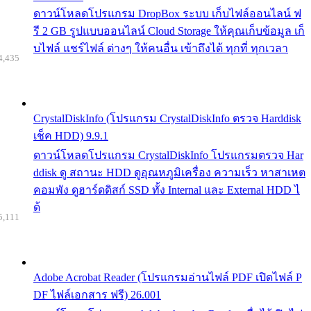
ดาวน์โหลดโปรแกรม DropBox ระบบ เก็บไฟล์ออนไลน์ ฟ
รี 2 GB รูปแบบออนไลน์ Cloud Storage ให้คุณเก็บข้อมูล เก็
บไฟล์ แชร์ไฟล์ ต่างๆ ให้คนอื่น เข้าถึงได้ ทุกที่ ทุกเวลา
4,435
CrystalDiskInfo (โปรแกรม CrystalDiskInfo ตรวจ Harddisk
เช็ค HDD) 9.9.1
ดาวน์โหลดโปรแกรม CrystalDiskInfo โปรแกรมตรวจ Har
ddisk ดู สถานะ HDD ดูอุณหภูมิเครื่อง ความเร็ว หาสาเหต
คอมพัง ดูฮาร์ดดิสก์ SSD ทั้ง Internal และ External HDD ไ
ด้
5,111
Adobe Acrobat Reader (โปรแกรมอ่านไฟล์ PDF เปิดไฟล์ P
DF ไฟล์เอกสาร ฟรี) 26.001