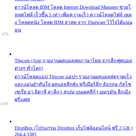
ดาวน์โหลด IDM โหลด Internet Download Manager ช่วยโ
หลดไฟล์ เร็วขึ้น 5 เท่า เพิ่มความเร็ว ดาวน์โหลดไฟล์ เพล
ง โหลดหนัง โหลด IDM ล่าสุด จาก Thaiware ไว้ใจได้แน่น
อน
: 476
Thscore (App รายงานผลบอลสดภาษาไทย จากลีกฟุตบอล
ต่างๆ ทั่วโลก)
ดาวน์โหลดแอป Thscore แอปฯ รายงานผลบอลสดรวดเร็ว
และแม่นยำทันใจ ผลบอลลีกดัง พรีเมียร์ลีก อังกฤษ กัลโช่
เซเรีย อา อิตาลี ลาลีกา สเปน บุนเดสลีก้า เยอรมัน ลีกเอิง
ฝรั่งเศส
6,366
DropBox (โปรแกรม Dropbox เก็บไฟล์ออนไลน์ ฟรี 2 GB )
264.4.3385