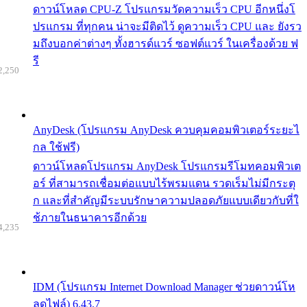
ดาวน์โหลด CPU-Z โปรแกรมวัดความเร็ว CPU อีกหนึ่งโ
ปรแกรม ที่ทุกคน น่าจะมีติดไว้ ดูความเร็ว CPU และ ยังรว
มถึงบอกค่าต่างๆ ทั้งฮารด์แวร์ ซอฟต์แวร์ ในเครื่องด้วย ฟ
รี
2,250
AnyDesk (โปรแกรม AnyDesk ควบคุมคอมพิวเตอร์ระยะไ
กล ใช้ฟรี)
ดาวน์โหลดโปรแกรม AnyDesk โปรแกรมรีโมทคอมพิวเต
อร์ ที่สามารถเชื่อมต่อแบบไร้พรมแดน รวดเร็มไม่มีกระตุ
ก และที่สำคัญมีระบบรักษาความปลอดภัยแบบเดียวกับที่ใ
ช้ภายในธนาคารอีกด้วย
4,235
IDM (โปรแกรม Internet Download Manager ช่วยดาวน์โห
ลดไฟล์) 6.43.7