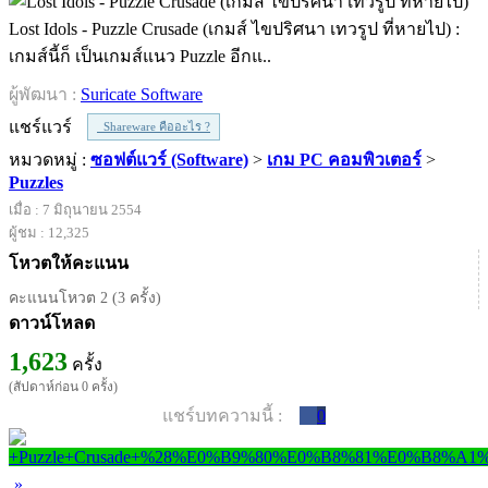
Lost Idols - Puzzle Crusade (เกมส์ ไขปริศนา เทวรูป ที่หายไป) :
เกมส์นี้ก็ เป็นเกมส์แนว Puzzle อีกแ..
ผู้พัฒนา :
Suricate Software
แชร์แวร์
Shareware คืออะไร ?
หมวดหมู่ :
ซอฟต์แวร์ (Software)
>
เกม PC คอมพิวเตอร์
>
Puzzles
เมื่อ : 7 มิถุนายน 2554
ผู้ชม : 12,325
โหวตให้คะแนน
คะแนนโหวต 2 (3 ครั้ง)
ดาวน์โหลด
1,623
ครั้ง
(สัปดาห์ก่อน 0 ครั้ง)
แชร์บทความนี้ :
0
»