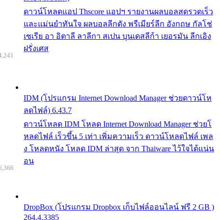
ดาวน์โหลดแอป Thscore แอปฯ รายงานผลบอลสดรวดเร็ว
และแม่นยำทันใจ ผลบอลลีกดัง พรีเมียร์ลีก อังกฤษ กัลโช่
เซเรีย อา อิตาลี ลาลีกา สเปน บุนเดสลีก้า เยอรมัน ลีกเอิง
ฝรั่งเศส
4,241
IDM (โปรแกรม Internet Download Manager ช่วยดาวน์โห
ลดไฟล์) 6.43.7
ดาวน์โหลด IDM โหลด Internet Download Manager ช่วยโ
หลดไฟล์ เร็วขึ้น 5 เท่า เพิ่มความเร็ว ดาวน์โหลดไฟล์ เพล
ง โหลดหนัง โหลด IDM ล่าสุด จาก Thaiware ไว้ใจได้แน่น
อน
6,366
DropBox (โปรแกรม Dropbox เก็บไฟล์ออนไลน์ ฟรี 2 GB )
264.4.3385