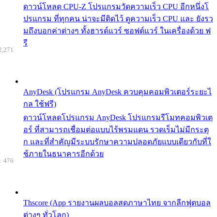
ดาวน์โหลด CPU-Z โปรแกรมวัดความเร็ว CPU อีกหนึ่งโ
ปรแกรม ที่ทุกคน น่าจะมีติดไว้ ดูความเร็ว CPU และ ยังรว
มถึงบอกค่าต่างๆ ทั้งฮารด์แวร์ ซอฟต์แวร์ ในเครื่องด้วย ฟ
รี
2,271
AnyDesk (โปรแกรม AnyDesk ควบคุมคอมพิวเตอร์ระยะไ
กล ใช้ฟรี)
ดาวน์โหลดโปรแกรม AnyDesk โปรแกรมรีโมทคอมพิวเต
อร์ ที่สามารถเชื่อมต่อแบบไร้พรมแดน รวดเร็มไม่มีกระตุ
ก และที่สำคัญมีระบบรักษาความปลอดภัยแบบเดียวกับที่ใ
ช้ภายในธนาคารอีกด้วย
: 476
Thscore (App รายงานผลบอลสดภาษาไทย จากลีกฟุตบอล
ต่างๆ ทั่วโลก)