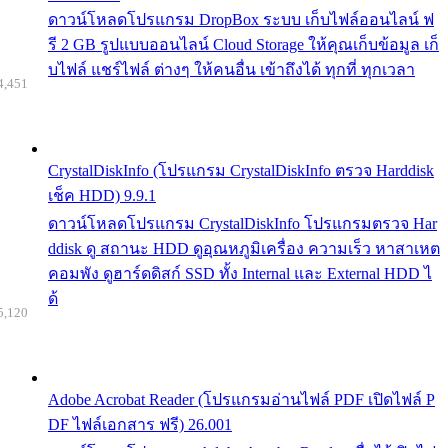
ดาวน์โหลดโปรแกรม DropBox ระบบ เก็บไฟล์ออนไลน์ ฟ
รี 2 GB รูปแบบออนไลน์ Cloud Storage ให้คุณเก็บข้อมูล เก็
บไฟล์ แชร์ไฟล์ ต่างๆ ให้คนอื่น เข้าถึงได้ ทุกที่ ทุกเวลา
4,451
CrystalDiskInfo (โปรแกรม CrystalDiskInfo ตรวจ Harddisk
เช็ค HDD) 9.9.1
ดาวน์โหลดโปรแกรม CrystalDiskInfo โปรแกรมตรวจ Har
ddisk ดู สถานะ HDD ดูอุณหภูมิเครื่อง ความเร็ว หาสาเหต
คอมพัง ดูฮาร์ดดิสก์ SSD ทั้ง Internal และ External HDD ไ
ด้
5,120
Adobe Acrobat Reader (โปรแกรมอ่านไฟล์ PDF เปิดไฟล์ P
DF ไฟล์เอกสาร ฟรี) 26.001