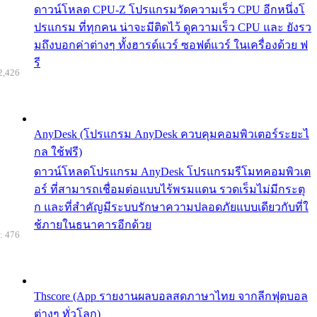
ดาวน์โหลด CPU-Z โปรแกรมวัดความเร็ว CPU อีกหนึ่งโ
ปรแกรม ที่ทุกคน น่าจะมีติดไว้ ดูความเร็ว CPU และ ยังรว
มถึงบอกค่าต่างๆ ทั้งฮารด์แวร์ ซอฟต์แวร์ ในเครื่องด้วย ฟ
รี
2,426
AnyDesk (โปรแกรม AnyDesk ควบคุมคอมพิวเตอร์ระยะไ
กล ใช้ฟรี)
ดาวน์โหลดโปรแกรม AnyDesk โปรแกรมรีโมทคอมพิวเต
อร์ ที่สามารถเชื่อมต่อแบบไร้พรมแดน รวดเร็มไม่มีกระตุ
ก และที่สำคัญมีระบบรักษาความปลอดภัยแบบเดียวกับที่ใ
ช้ภายในธนาคารอีกด้วย
: 476
Thscore (App รายงานผลบอลสดภาษาไทย จากลีกฟุตบอล
ต่างๆ ทั่วโลก)