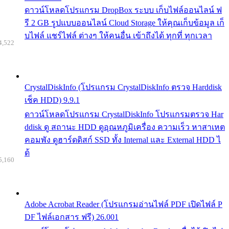
ดาวน์โหลดโปรแกรม DropBox ระบบ เก็บไฟล์ออนไลน์ ฟ
รี 2 GB รูปแบบออนไลน์ Cloud Storage ให้คุณเก็บข้อมูล เก็
บไฟล์ แชร์ไฟล์ ต่างๆ ให้คนอื่น เข้าถึงได้ ทุกที่ ทุกเวลา
4,522
CrystalDiskInfo (โปรแกรม CrystalDiskInfo ตรวจ Harddisk
เช็ค HDD) 9.9.1
ดาวน์โหลดโปรแกรม CrystalDiskInfo โปรแกรมตรวจ Har
ddisk ดู สถานะ HDD ดูอุณหภูมิเครื่อง ความเร็ว หาสาเหต
คอมพัง ดูฮาร์ดดิสก์ SSD ทั้ง Internal และ External HDD ไ
ด้
5,160
Adobe Acrobat Reader (โปรแกรมอ่านไฟล์ PDF เปิดไฟล์ P
DF ไฟล์เอกสาร ฟรี) 26.001