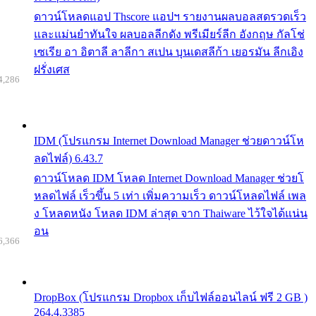
ดาวน์โหลดแอป Thscore แอปฯ รายงานผลบอลสดรวดเร็ว
และแม่นยำทันใจ ผลบอลลีกดัง พรีเมียร์ลีก อังกฤษ กัลโช่
เซเรีย อา อิตาลี ลาลีกา สเปน บุนเดสลีก้า เยอรมัน ลีกเอิง
ฝรั่งเศส
4,286
IDM (โปรแกรม Internet Download Manager ช่วยดาวน์โห
ลดไฟล์) 6.43.7
ดาวน์โหลด IDM โหลด Internet Download Manager ช่วยโ
หลดไฟล์ เร็วขึ้น 5 เท่า เพิ่มความเร็ว ดาวน์โหลดไฟล์ เพล
ง โหลดหนัง โหลด IDM ล่าสุด จาก Thaiware ไว้ใจได้แน่น
อน
6,366
DropBox (โปรแกรม Dropbox เก็บไฟล์ออนไลน์ ฟรี 2 GB )
264.4.3385