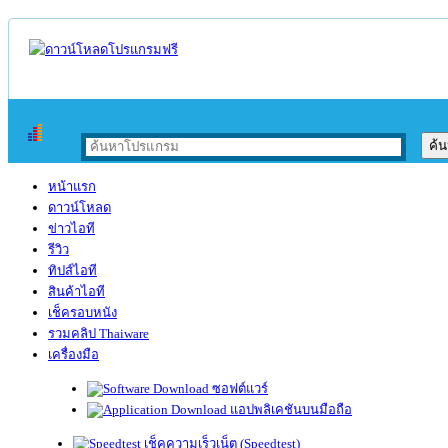
หน้าแรก
ดาวน์โหลด
ข่าวไอที
รีวิว
ทิปส์ไอที
สินค้าไอที
เช็ครอบหนัง
รวมคลิป Thaiware
เครื่องมือ
ซอฟต์แวร์
แอปพลิเคชันบนมือถือ
เช็คความเร็วเน็ต (Speedtest)