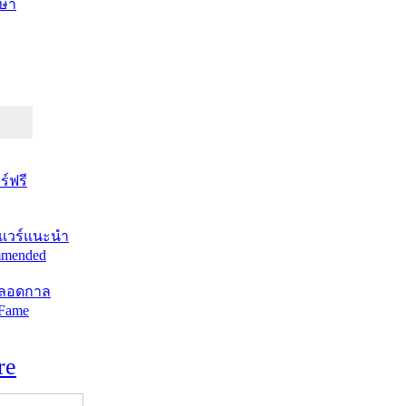
ษา
์ฟรี
แวร์แนะนำ
mended
ตลอดกาล
 Fame
re