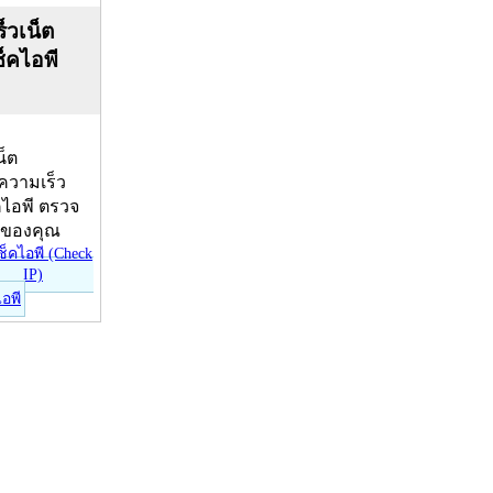
็วเน็ต
ช็คไอพี
น็ต
บความเร็ว
คไอพี ตรวจ
ีของคุณ
ไอพี