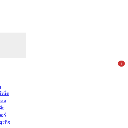
4
ด
์เน็ต
คคล
ดีย
อร์
ุรกิจ