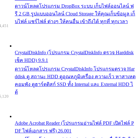
ดาวน์โหลดโปรแกรม DropBox ระบบ เก็บไฟล์ออนไลน์ ฟ
รี 2 GB รูปแบบออนไลน์ Cloud Storage ให้คุณเก็บข้อมูล เก็
บไฟล์ แชร์ไฟล์ ต่างๆ ให้คนอื่น เข้าถึงได้ ทุกที่ ทุกเวลา
4,451
CrystalDiskInfo (โปรแกรม CrystalDiskInfo ตรวจ Harddisk
เช็ค HDD) 9.9.1
ดาวน์โหลดโปรแกรม CrystalDiskInfo โปรแกรมตรวจ Har
ddisk ดู สถานะ HDD ดูอุณหภูมิเครื่อง ความเร็ว หาสาเหต
คอมพัง ดูฮาร์ดดิสก์ SSD ทั้ง Internal และ External HDD ไ
ด้
5,120
Adobe Acrobat Reader (โปรแกรมอ่านไฟล์ PDF เปิดไฟล์ P
DF ไฟล์เอกสาร ฟรี) 26.001