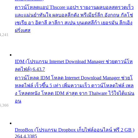
ดาวน์โหลดแอป Thscore แอปฯ รายงานผลบอลสดรวดเร็ว
และแม่นยำทันใจ ผลบอลลีกดัง พรีเมียร์ลีก อังกฤษ กัลโช่
เซเรีย อา อิตาลี ลาลีกา สเปน บุนเดสลีก้า เยอรมัน ลีกเอิง
ฝรั่งเศส
4,241
IDM (โปรแกรม Internet Download Manager ช่วยดาวน์โห
ลดไฟล์) 6.43.7
ดาวน์โหลด IDM โหลด Internet Download Manager ช่วยโ
หลดไฟล์ เร็วขึ้น 5 เท่า เพิ่มความเร็ว ดาวน์โหลดไฟล์ เพล
ง โหลดหนัง โหลด IDM ล่าสุด จาก Thaiware ไว้ใจได้แน่น
อน
6,366
DropBox (โปรแกรม Dropbox เก็บไฟล์ออนไลน์ ฟรี 2 GB )
264.4.3385