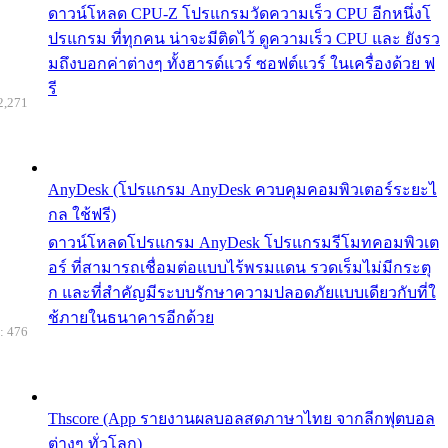
ดาวน์โหลด CPU-Z โปรแกรมวัดความเร็ว CPU อีกหนึ่งโ
ปรแกรม ที่ทุกคน น่าจะมีติดไว้ ดูความเร็ว CPU และ ยังรว
มถึงบอกค่าต่างๆ ทั้งฮารด์แวร์ ซอฟต์แวร์ ในเครื่องด้วย ฟ
รี
2,271
AnyDesk (โปรแกรม AnyDesk ควบคุมคอมพิวเตอร์ระยะไ
กล ใช้ฟรี)
ดาวน์โหลดโปรแกรม AnyDesk โปรแกรมรีโมทคอมพิวเต
อร์ ที่สามารถเชื่อมต่อแบบไร้พรมแดน รวดเร็มไม่มีกระตุ
ก และที่สำคัญมีระบบรักษาความปลอดภัยแบบเดียวกับที่ใ
ช้ภายในธนาคารอีกด้วย
: 476
Thscore (App รายงานผลบอลสดภาษาไทย จากลีกฟุตบอล
ต่างๆ ทั่วโลก)