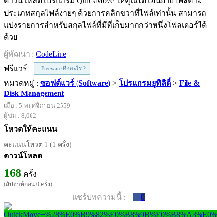
ดาวน์โหลดโปรแกรม QuickMove ให้คุณได้โอนย้ายไฟล์ตาม
ประเภทสกุลไฟล์ง่ายๆ ด้วยการคลิกขวาที่ไฟล์เท่านั้น สามารถ
แบ่งรายการสำหรับสกุลไฟล์ที่มีที่เก็บมากกว่าหนึ่งโฟลเดอร์ได้
ด้วย
ผู้พัฒนา :
CodeLine
ฟรีแวร์
Freeware คืออะไร ?
หมวดหมู่ :
ซอฟต์แวร์ (Software)
>
โปรแกรมยูทิลิตี้
>
File &
Disk Management
เมื่อ : 5 พฤศจิกายน 2559
ผู้ชม : 8,062
โหวตให้คะแนน
คะแนนโหวต 1 (1 ครั้ง)
ดาวน์โหลด
168
ครั้ง
(สัปดาห์ก่อน 0 ครั้ง)
แชร์บทความนี้ :
0