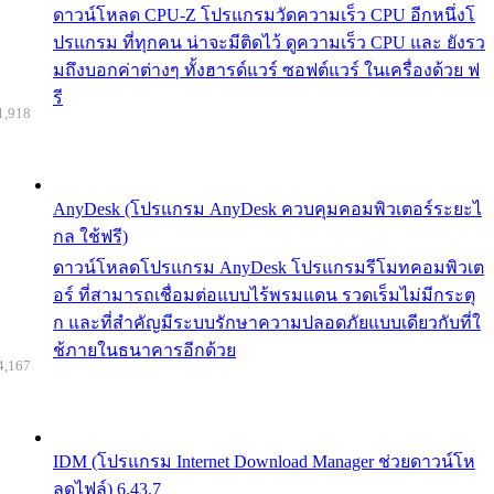
ดาวน์โหลด CPU-Z โปรแกรมวัดความเร็ว CPU อีกหนึ่งโ
ปรแกรม ที่ทุกคน น่าจะมีติดไว้ ดูความเร็ว CPU และ ยังรว
มถึงบอกค่าต่างๆ ทั้งฮารด์แวร์ ซอฟต์แวร์ ในเครื่องด้วย ฟ
รี
1,918
AnyDesk (โปรแกรม AnyDesk ควบคุมคอมพิวเตอร์ระยะไ
กล ใช้ฟรี)
ดาวน์โหลดโปรแกรม AnyDesk โปรแกรมรีโมทคอมพิวเต
อร์ ที่สามารถเชื่อมต่อแบบไร้พรมแดน รวดเร็มไม่มีกระตุ
ก และที่สำคัญมีระบบรักษาความปลอดภัยแบบเดียวกับที่ใ
ช้ภายในธนาคารอีกด้วย
4,167
IDM (โปรแกรม Internet Download Manager ช่วยดาวน์โห
ลดไฟล์) 6.43.7