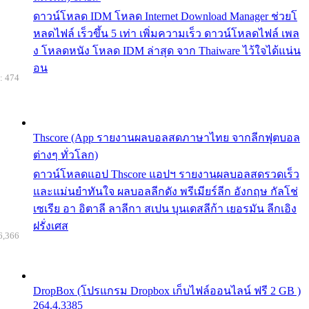
ดาวน์โหลด IDM โหลด Internet Download Manager ช่วยโ
หลดไฟล์ เร็วขึ้น 5 เท่า เพิ่มความเร็ว ดาวน์โหลดไฟล์ เพล
ง โหลดหนัง โหลด IDM ล่าสุด จาก Thaiware ไว้ใจได้แน่น
อน
: 474
Thscore (App รายงานผลบอลสดภาษาไทย จากลีกฟุตบอล
ต่างๆ ทั่วโลก)
ดาวน์โหลดแอป Thscore แอปฯ รายงานผลบอลสดรวดเร็ว
และแม่นยำทันใจ ผลบอลลีกดัง พรีเมียร์ลีก อังกฤษ กัลโช่
เซเรีย อา อิตาลี ลาลีกา สเปน บุนเดสลีก้า เยอรมัน ลีกเอิง
ฝรั่งเศส
6,366
DropBox (โปรแกรม Dropbox เก็บไฟล์ออนไลน์ ฟรี 2 GB )
264.4.3385