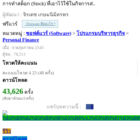
การทำสต็อก (Stock) ที่เอาไว้ใช้ในกิจการส่..
ผู้พัฒนา :
จิรเดช เกษมนิมิตรพร
ฟรีแวร์
Freeware คืออะไร ?
หมวดหมู่ :
ซอฟต์แวร์ (Software)
>
โปรแกรมบริหารธุรกิจ
>
Personal Finance
เมื่อ : 6 พฤษภาคม 2545
ผู้ชม : 78,513
โหวตให้คะแนน
คะแนนโหวต 4.23 (48 ครั้ง)
ดาวน์โหลด
43,626
ครั้ง
(สัปดาห์ก่อน 0 ครั้ง)
แชร์บทความนี้ :
0
รีวิว
ดาวน์โหลด