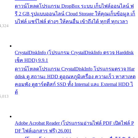
ดาวน์โหลดโปรแกรม DropBox ระบบ เก็บไฟล์ออนไลน์ ฟ
รี 2 GB รูปแบบออนไลน์ Cloud Storage ให้คุณเก็บข้อมูล เก็
บไฟล์ แชร์ไฟล์ ต่างๆ ให้คนอื่น เข้าถึงได้ ทุกที่ ทุกเวลา
4,324
CrystalDiskInfo (โปรแกรม CrystalDiskInfo ตรวจ Harddisk
เช็ค HDD) 9.9.1
ดาวน์โหลดโปรแกรม CrystalDiskInfo โปรแกรมตรวจ Har
ddisk ดู สถานะ HDD ดูอุณหภูมิเครื่อง ความเร็ว หาสาเหต
คอมพัง ดูฮาร์ดดิสก์ SSD ทั้ง Internal และ External HDD ไ
ด้
5,013
Adobe Acrobat Reader (โปรแกรมอ่านไฟล์ PDF เปิดไฟล์ P
DF ไฟล์เอกสาร ฟรี) 26.001