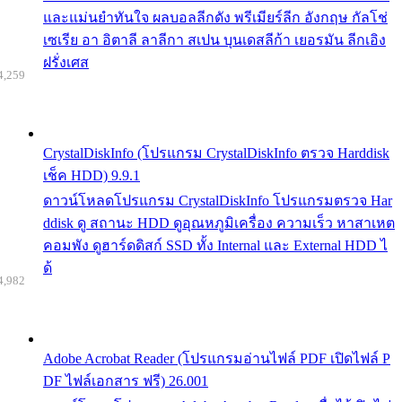
และแม่นยำทันใจ ผลบอลลีกดัง พรีเมียร์ลีก อังกฤษ กัลโช่
เซเรีย อา อิตาลี ลาลีกา สเปน บุนเดสลีก้า เยอรมัน ลีกเอิง
ฝรั่งเศส
4,259
CrystalDiskInfo (โปรแกรม CrystalDiskInfo ตรวจ Harddisk
เช็ค HDD) 9.9.1
ดาวน์โหลดโปรแกรม CrystalDiskInfo โปรแกรมตรวจ Har
ddisk ดู สถานะ HDD ดูอุณหภูมิเครื่อง ความเร็ว หาสาเหต
คอมพัง ดูฮาร์ดดิสก์ SSD ทั้ง Internal และ External HDD ไ
ด้
4,982
Adobe Acrobat Reader (โปรแกรมอ่านไฟล์ PDF เปิดไฟล์ P
DF ไฟล์เอกสาร ฟรี) 26.001