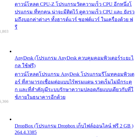
ดาวน์โหลด CPU-Z โปรแกรมวัดความเร็ว CPU อีกหนึ่งโ
ปรแกรม ที่ทุกคน น่าจะมีติดไว้ ดูความเร็ว CPU และ ยังรว
มถึงบอกค่าต่างๆ ทั้งฮารด์แวร์ ซอฟต์แวร์ ในเครื่องด้วย ฟ
รี
1,803
AnyDesk (โปรแกรม AnyDesk ควบคุมคอมพิวเตอร์ระยะไ
กล ใช้ฟรี)
ดาวน์โหลดโปรแกรม AnyDesk โปรแกรมรีโมทคอมพิวเต
อร์ ที่สามารถเชื่อมต่อแบบไร้พรมแดน รวดเร็มไม่มีกระตุ
ก และที่สำคัญมีระบบรักษาความปลอดภัยแบบเดียวกับที่ใ
ช้ภายในธนาคารอีกด้วย
6,366
DropBox (โปรแกรม Dropbox เก็บไฟล์ออนไลน์ ฟรี 2 GB )
264.4.3385