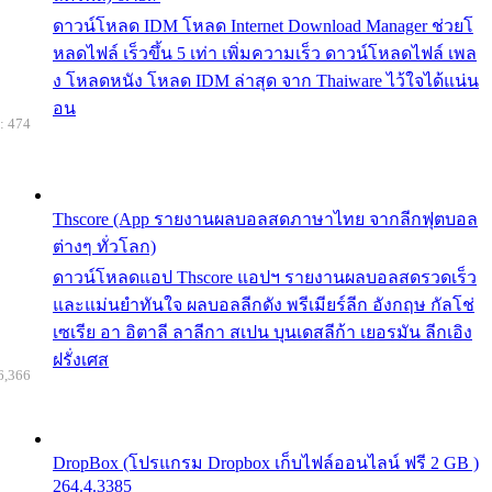
ดาวน์โหลด IDM โหลด Internet Download Manager ช่วยโ
หลดไฟล์ เร็วขึ้น 5 เท่า เพิ่มความเร็ว ดาวน์โหลดไฟล์ เพล
ง โหลดหนัง โหลด IDM ล่าสุด จาก Thaiware ไว้ใจได้แน่น
อน
: 474
Thscore (App รายงานผลบอลสดภาษาไทย จากลีกฟุตบอล
ต่างๆ ทั่วโลก)
ดาวน์โหลดแอป Thscore แอปฯ รายงานผลบอลสดรวดเร็ว
และแม่นยำทันใจ ผลบอลลีกดัง พรีเมียร์ลีก อังกฤษ กัลโช่
เซเรีย อา อิตาลี ลาลีกา สเปน บุนเดสลีก้า เยอรมัน ลีกเอิง
ฝรั่งเศส
6,366
DropBox (โปรแกรม Dropbox เก็บไฟล์ออนไลน์ ฟรี 2 GB )
264.4.3385