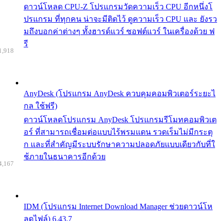
ดาวน์โหลด CPU-Z โปรแกรมวัดความเร็ว CPU อีกหนึ่งโ
ปรแกรม ที่ทุกคน น่าจะมีติดไว้ ดูความเร็ว CPU และ ยังรว
มถึงบอกค่าต่างๆ ทั้งฮารด์แวร์ ซอฟต์แวร์ ในเครื่องด้วย ฟ
รี
1,918
AnyDesk (โปรแกรม AnyDesk ควบคุมคอมพิวเตอร์ระยะไ
กล ใช้ฟรี)
ดาวน์โหลดโปรแกรม AnyDesk โปรแกรมรีโมทคอมพิวเต
อร์ ที่สามารถเชื่อมต่อแบบไร้พรมแดน รวดเร็มไม่มีกระตุ
ก และที่สำคัญมีระบบรักษาความปลอดภัยแบบเดียวกับที่ใ
ช้ภายในธนาคารอีกด้วย
4,167
IDM (โปรแกรม Internet Download Manager ช่วยดาวน์โห
ลดไฟล์) 6.43.7