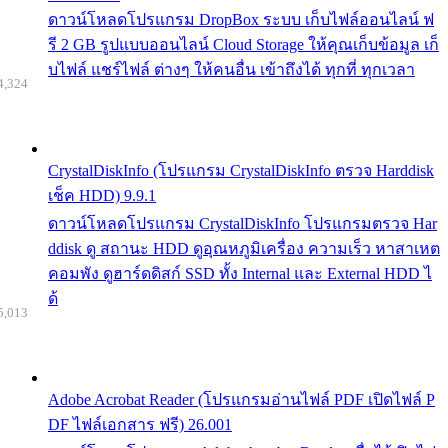
ดาวน์โหลดโปรแกรม DropBox ระบบ เก็บไฟล์ออนไลน์ ฟ
รี 2 GB รูปแบบออนไลน์ Cloud Storage ให้คุณเก็บข้อมูล เก็
บไฟล์ แชร์ไฟล์ ต่างๆ ให้คนอื่น เข้าถึงได้ ทุกที่ ทุกเวลา
4,324
CrystalDiskInfo (โปรแกรม CrystalDiskInfo ตรวจ Harddisk
เช็ค HDD) 9.9.1
ดาวน์โหลดโปรแกรม CrystalDiskInfo โปรแกรมตรวจ Har
ddisk ดู สถานะ HDD ดูอุณหภูมิเครื่อง ความเร็ว หาสาเหต
คอมพัง ดูฮาร์ดดิสก์ SSD ทั้ง Internal และ External HDD ไ
ด้
5,013
Adobe Acrobat Reader (โปรแกรมอ่านไฟล์ PDF เปิดไฟล์ P
DF ไฟล์เอกสาร ฟรี) 26.001