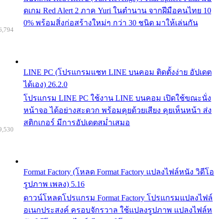
ดเกม Red Alert 2 ภาค Yuri ในตำนาน จากฝีมือคนไทย 10
0% พร้อมสิ่งก่อสร้างใหม่ๆ กว่า 30 ชนิด มาให้เล่นกัน
6,794
LINE PC (โปรแกรมแชท LINE บนคอม ติดตั้งง่าย อัปเดต
ได้เอง) 26.2.0
โปรแกรม LINE PC ใช้งาน LINE บนคอม เปิดใช้ขณะนั่ง
หน้าจอ ได้อย่างสะดวก พร้อมคุยด้วยเสียง คุยเห็นหน้า ส่ง
สติกเกอร์ มีการอัปเดตสม่ำเสมอ
9,530
Format Factory (โหลด Format Factory แปลงไฟล์หนัง วิดีโอ
รูปภาพ เพลง) 5.16
ดาวน์โหลดโปรแกรม Format Factory โปรแกรมแปลงไฟล์
อเนกประสงค์ ครอบจักรวาล ใช้แปลงรูปภาพ แปลงไฟล์ห