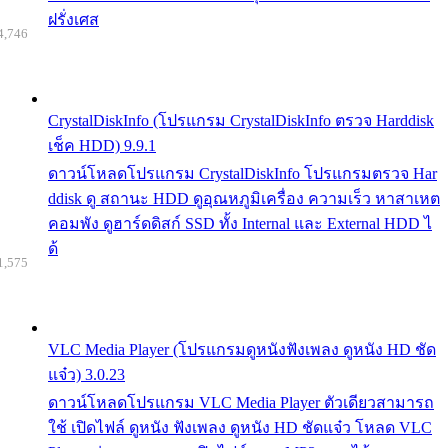
ฝรั่งเศส
4,746
CrystalDiskInfo (โปรแกรม CrystalDiskInfo ตรวจ Harddisk
เช็ค HDD) 9.9.1
ดาวน์โหลดโปรแกรม CrystalDiskInfo โปรแกรมตรวจ Har
ddisk ดู สถานะ HDD ดูอุณหภูมิเครื่อง ความเร็ว หาสาเหต
คอมพัง ดูฮาร์ดดิสก์ SSD ทั้ง Internal และ External HDD ไ
ด้
1,575
VLC Media Player (โปรแกรมดูหนังฟังเพลง ดูหนัง HD ชัด
แจ๋ว) 3.0.23
ดาวน์โหลดโปรแกรม VLC Media Player ตัวเดียวสามารถ
ใช้ เปิดไฟล์ ดูหนัง ฟังเพลง ดูหนัง HD ชัดแจ๋ว โหลด VLC