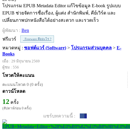
โปรแกรม EPUB Metadata Editor แก้ไขข้อมูล E-book รูปแบบ
EPUB ช่วยจัดการชื่อเรื่อง, ผู้แต่ง สำนักพิมพ์, คีย์เวิร์ด และ
เปลี่ยนภาพปกหนังสือได้อย่างสะดวก และรวดเร็ว
ผู้พัฒนา :
Ben
ฟรีแวร์
Freeware คืออะไร ?
หมวดหมู่ :
ซอฟต์แวร์ (Software)
>
โปรแกรมส่วนบุคคล
>
E-
Books
เมื่อ : 29 มิถุนายน 2569
ผู้ชม : 556
โหวตให้คะแนน
คะแนนโหวต 0 (0 ครั้ง)
ดาวน์โหลด
12
ครั้ง
(สัปดาห์ก่อน 0 ครั้ง)
แชร์บทความนี้ :
0