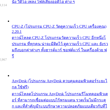
นัง วิดีโอ เพลง ไฟล์เสียงออดิโอ ต่าง ๆ
9,114
CPU-Z (โปรแกรม CPU-Z วัดดูความเร็ว CPU เครื่องคุณ)
2.20.1
ดาวน์โหลด CPU-Z โปรแกรมวัดความเร็ว CPU อีกหนึ่งโ
ปรแกรม ที่ทุกคน น่าจะมีติดไว้ ดูความเร็ว CPU และ ยังรว
มถึงบอกค่าต่างๆ ทั้งฮารด์แวร์ ซอฟต์แวร์ ในเครื่องด้วย ฟ
รี
2,967
AnyDesk (โปรแกรม AnyDesk ควบคุมคอมพิวเตอร์ระยะไ
กล ใช้ฟรี)
ดาวน์โหลดโปรแกรม AnyDesk โปรแกรมรีโมทคอมพิวเต
อร์ ที่สามารถเชื่อมต่อแบบไร้พรมแดน รวดเร็มไม่มีกระตุ
ก และที่สำคัญมีระบบรักษาความปลอดภัยแบบเดียวกับที่ใ