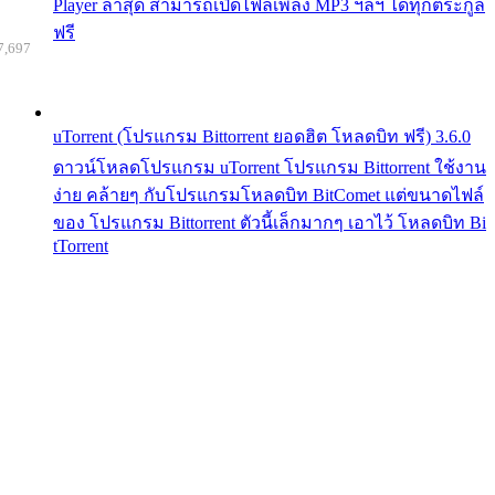
Player ล่าสุด สามารถเปิดไฟล์เพลง MP3 ฯลฯ ได้ทุกตระกูล
ฟรี
7,697
uTorrent (โปรแกรม Bittorrent ยอดฮิต โหลดบิท ฟรี) 3.6.0
ดาวน์โหลดโปรแกรม uTorrent โปรแกรม Bittorrent ใช้งาน
ง่าย คล้ายๆ กับโปรแกรมโหลดบิท BitComet แต่ขนาดไฟล์
ของ โปรแกรม Bittorrent ตัวนี้เล็กมากๆ เอาไว้ โหลดบิท Bi
tTorrent