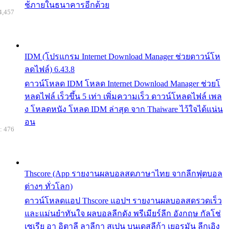
ช้ภายในธนาคารอีกด้วย
4,457
IDM (โปรแกรม Internet Download Manager ช่วยดาวน์โห
ลดไฟล์) 6.43.8
ดาวน์โหลด IDM โหลด Internet Download Manager ช่วยโ
หลดไฟล์ เร็วขึ้น 5 เท่า เพิ่มความเร็ว ดาวน์โหลดไฟล์ เพล
ง โหลดหนัง โหลด IDM ล่าสุด จาก Thaiware ไว้ใจได้แน่น
อน
: 476
Thscore (App รายงานผลบอลสดภาษาไทย จากลีกฟุตบอล
ต่างๆ ทั่วโลก)
ดาวน์โหลดแอป Thscore แอปฯ รายงานผลบอลสดรวดเร็ว
และแม่นยำทันใจ ผลบอลลีกดัง พรีเมียร์ลีก อังกฤษ กัลโช่
เซเรีย อา อิตาลี ลาลีกา สเปน บุนเดสลีก้า เยอรมัน ลีกเอิง