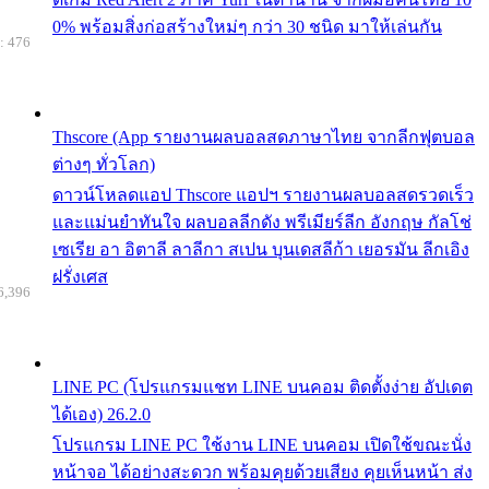
0% พร้อมสิ่งก่อสร้างใหม่ๆ กว่า 30 ชนิด มาให้เล่นกัน
: 476
Thscore (App รายงานผลบอลสดภาษาไทย จากลีกฟุตบอล
ต่างๆ ทั่วโลก)
ดาวน์โหลดแอป Thscore แอปฯ รายงานผลบอลสดรวดเร็ว
และแม่นยำทันใจ ผลบอลลีกดัง พรีเมียร์ลีก อังกฤษ กัลโช่
เซเรีย อา อิตาลี ลาลีกา สเปน บุนเดสลีก้า เยอรมัน ลีกเอิง
ฝรั่งเศส
6,396
LINE PC (โปรแกรมแชท LINE บนคอม ติดตั้งง่าย อัปเดต
ได้เอง) 26.2.0
โปรแกรม LINE PC ใช้งาน LINE บนคอม เปิดใช้ขณะนั่ง
หน้าจอ ได้อย่างสะดวก พร้อมคุยด้วยเสียง คุยเห็นหน้า ส่ง