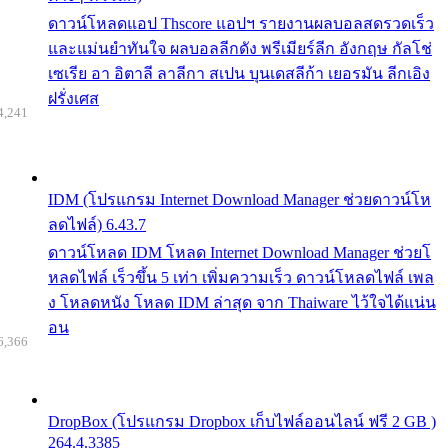
ดาวน์โหลดแอป Thscore แอปฯ รายงานผลบอลสดรวดเร็ว
และแม่นยำทันใจ ผลบอลลีกดัง พรีเมียร์ลีก อังกฤษ กัลโช่
เซเรีย อา อิตาลี ลาลีกา สเปน บุนเดสลีก้า เยอรมัน ลีกเอิง
ฝรั่งเศส
4,241
IDM (โปรแกรม Internet Download Manager ช่วยดาวน์โห
ลดไฟล์) 6.43.7
ดาวน์โหลด IDM โหลด Internet Download Manager ช่วยโ
หลดไฟล์ เร็วขึ้น 5 เท่า เพิ่มความเร็ว ดาวน์โหลดไฟล์ เพล
ง โหลดหนัง โหลด IDM ล่าสุด จาก Thaiware ไว้ใจได้แน่น
อน
6,366
DropBox (โปรแกรม Dropbox เก็บไฟล์ออนไลน์ ฟรี 2 GB )
264.4.3385