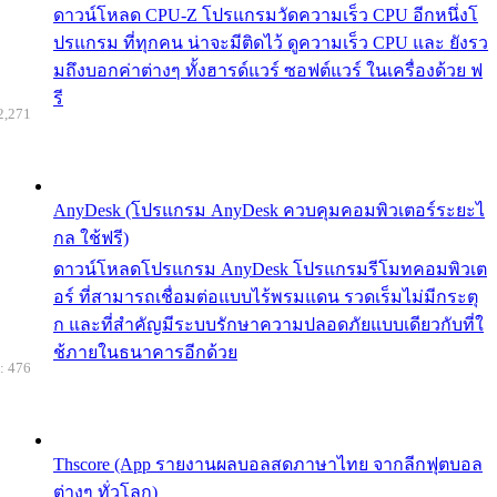
ดาวน์โหลด CPU-Z โปรแกรมวัดความเร็ว CPU อีกหนึ่งโ
ปรแกรม ที่ทุกคน น่าจะมีติดไว้ ดูความเร็ว CPU และ ยังรว
มถึงบอกค่าต่างๆ ทั้งฮารด์แวร์ ซอฟต์แวร์ ในเครื่องด้วย ฟ
รี
2,271
AnyDesk (โปรแกรม AnyDesk ควบคุมคอมพิวเตอร์ระยะไ
กล ใช้ฟรี)
ดาวน์โหลดโปรแกรม AnyDesk โปรแกรมรีโมทคอมพิวเต
อร์ ที่สามารถเชื่อมต่อแบบไร้พรมแดน รวดเร็มไม่มีกระตุ
ก และที่สำคัญมีระบบรักษาความปลอดภัยแบบเดียวกับที่ใ
ช้ภายในธนาคารอีกด้วย
: 476
Thscore (App รายงานผลบอลสดภาษาไทย จากลีกฟุตบอล
ต่างๆ ทั่วโลก)