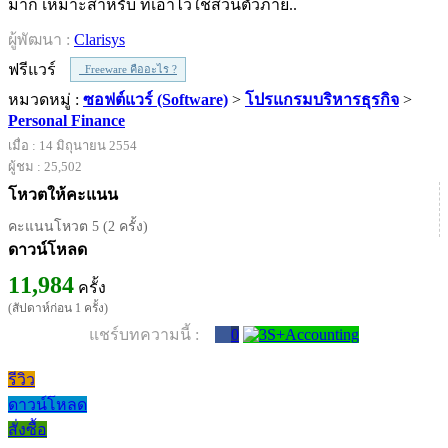
มาก เหมาะสำหรับ ที่เอาไว้ใช้ส่วนตัวภาย..
ผู้พัฒนา :
Clarisys
ฟรีแวร์
Freeware คืออะไร ?
หมวดหมู่ :
ซอฟต์แวร์ (Software)
>
โปรแกรมบริหารธุรกิจ
>
Personal Finance
เมื่อ : 14 มิถุนายน 2554
ผู้ชม : 25,502
โหวตให้คะแนน
คะแนนโหวต 5 (2 ครั้ง)
ดาวน์โหลด
11,984
ครั้ง
(สัปดาห์ก่อน 1 ครั้ง)
แชร์บทความนี้ :
0
รีวิว
ดาวน์โหลด
สั่งซื้อ