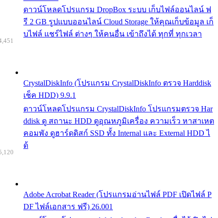
ดาวน์โหลดโปรแกรม DropBox ระบบ เก็บไฟล์ออนไลน์ ฟ
รี 2 GB รูปแบบออนไลน์ Cloud Storage ให้คุณเก็บข้อมูล เก็
บไฟล์ แชร์ไฟล์ ต่างๆ ให้คนอื่น เข้าถึงได้ ทุกที่ ทุกเวลา
4,451
CrystalDiskInfo (โปรแกรม CrystalDiskInfo ตรวจ Harddisk
เช็ค HDD) 9.9.1
ดาวน์โหลดโปรแกรม CrystalDiskInfo โปรแกรมตรวจ Har
ddisk ดู สถานะ HDD ดูอุณหภูมิเครื่อง ความเร็ว หาสาเหต
คอมพัง ดูฮาร์ดดิสก์ SSD ทั้ง Internal และ External HDD ไ
ด้
5,120
Adobe Acrobat Reader (โปรแกรมอ่านไฟล์ PDF เปิดไฟล์ P
DF ไฟล์เอกสาร ฟรี) 26.001