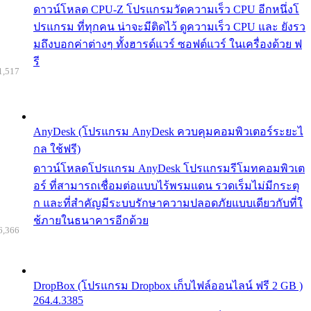
ดาวน์โหลด CPU-Z โปรแกรมวัดความเร็ว CPU อีกหนึ่งโ
ปรแกรม ที่ทุกคน น่าจะมีติดไว้ ดูความเร็ว CPU และ ยังรว
มถึงบอกค่าต่างๆ ทั้งฮารด์แวร์ ซอฟต์แวร์ ในเครื่องด้วย ฟ
รี
1,517
AnyDesk (โปรแกรม AnyDesk ควบคุมคอมพิวเตอร์ระยะไ
กล ใช้ฟรี)
ดาวน์โหลดโปรแกรม AnyDesk โปรแกรมรีโมทคอมพิวเต
อร์ ที่สามารถเชื่อมต่อแบบไร้พรมแดน รวดเร็มไม่มีกระตุ
ก และที่สำคัญมีระบบรักษาความปลอดภัยแบบเดียวกับที่ใ
ช้ภายในธนาคารอีกด้วย
6,366
DropBox (โปรแกรม Dropbox เก็บไฟล์ออนไลน์ ฟรี 2 GB )
264.4.3385