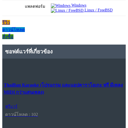
Windows
แพลตฟอร์ม
Linux / FreeBSD
รีวิว
ดาวน์โหลด
สั่งซื้อ
ซอฟต์แวร์ที่เกี่ยวข้อง
ThaiBan Karaoke (โปรแกรม และแอปคาราโอเกะ ฟรี มีเพลง
MIDI กว่าแสนเพลง)
ฟรีแวร์
ดาวน์โหลด : 102