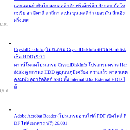
และแม่นยำทันใจ ผลบอลลีกดัง พรีเมียร์ลีก อังกฤษ กัลโช่
เซเรีย อา อิตาลี ลาลีกา สเปน บุนเดสลีก้า เยอรมัน ลีกเอิง
ฝรั่งเศส
4,191
CrystalDiskInfo (โปรแกรม CrystalDiskInfo ตรวจ Harddisk
เช็ค HDD) 9.9.1
ดาวน์โหลดโปรแกรม CrystalDiskInfo โปรแกรมตรวจ Har
ddisk ดู สถานะ HDD ดูอุณหภูมิเครื่อง ความเร็ว หาสาเหต
คอมพัง ดูฮาร์ดดิสก์ SSD ทั้ง Internal และ External HDD ไ
ด้
4,916
Adobe Acrobat Reader (โปรแกรมอ่านไฟล์ PDF เปิดไฟล์ P
DF ไฟล์เอกสาร ฟรี) 26.001