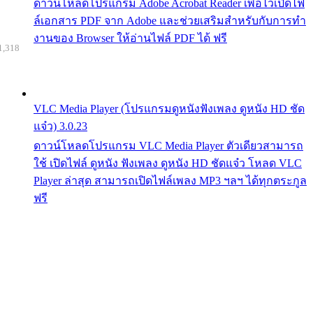
ดาวน์โหลดโปรแกรม Adobe Acrobat Reader เพื่อไว้เปิดไฟ
ล์เอกสาร PDF จาก Adobe และช่วยเสริมสำหรับกับการทำ
งานของ Browser ให้อ่านไฟล์ PDF ได้ ฟรี
1,318
VLC Media Player (โปรแกรมดูหนังฟังเพลง ดูหนัง HD ชัด
แจ๋ว) 3.0.23
ดาวน์โหลดโปรแกรม VLC Media Player ตัวเดียวสามารถ
ใช้ เปิดไฟล์ ดูหนัง ฟังเพลง ดูหนัง HD ชัดแจ๋ว โหลด VLC
Player ล่าสุด สามารถเปิดไฟล์เพลง MP3 ฯลฯ ได้ทุกตระกูล
ฟรี