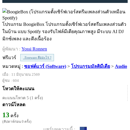
โปรแกรม BoogieBox โปรแกรมตั้งเซิร์ฟเวอร์สตรีมเพลงส่วนตัว
ในบ้าน แบบ Spotify รองรับไฟล์มีเดียคุณภาพสูง มีระบบ AI DJ
มิกซ์เพลง และดึงเนื้อร้อง
ผู้พัฒนา :
Yossi Ronnen
ฟรีแวร์
Freeware คืออะไร ?
หมวดหมู่ :
ซอฟต์แวร์ (Software)
>
โปรแกรมมัลติมีเดีย
>
Audio
เมื่อ : 11 มิถุนายน 2569
ผู้ชม : 604
โหวตให้คะแนน
คะแนนโหวต 5 (1 ครั้ง)
ดาวน์โหลด
13
ครั้ง
(สัปดาห์ก่อน 0 ครั้ง)
แชร์บทความนี้ :
0