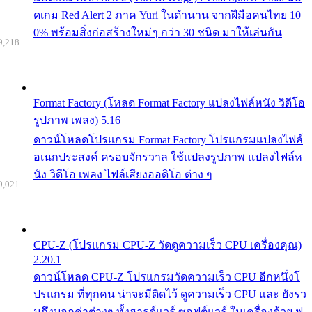
ดเกม Red Alert 2 ภาค Yuri ในตำนาน จากฝีมือคนไทย 10
0% พร้อมสิ่งก่อสร้างใหม่ๆ กว่า 30 ชนิด มาให้เล่นกัน
9,218
Format Factory (โหลด Format Factory แปลงไฟล์หนัง วิดีโอ
รูปภาพ เพลง) 5.16
ดาวน์โหลดโปรแกรม Format Factory โปรแกรมแปลงไฟล์
อเนกประสงค์ ครอบจักรวาล ใช้แปลงรูปภาพ แปลงไฟล์ห
นัง วิดีโอ เพลง ไฟล์เสียงออดิโอ ต่าง ๆ
9,021
CPU-Z (โปรแกรม CPU-Z วัดดูความเร็ว CPU เครื่องคุณ)
2.20.1
ดาวน์โหลด CPU-Z โปรแกรมวัดความเร็ว CPU อีกหนึ่งโ
ปรแกรม ที่ทุกคน น่าจะมีติดไว้ ดูความเร็ว CPU และ ยังรว
มถึงบอกค่าต่างๆ ทั้งฮารด์แวร์ ซอฟต์แวร์ ในเครื่องด้วย ฟ