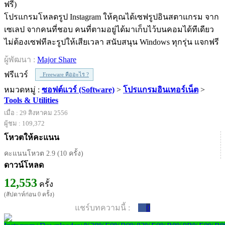
โปรแกรมโหลดรูป Instagram ให้คุณได้เซฟรูปอินสตาแกรม จาก
เซเลป จากคนที่ชอบ คนที่ตามอยู่ได้มาเก็บไว้บนคอมได้ทีเดียว
ไม่ต้องเซฟทีละรูปให้เสียเวลา สนับสนุน Windows ทุกรุ่น แจกฟรี
ผู้พัฒนา :
Major Share
ฟรีแวร์
Freeware คืออะไร ?
หมวดหมู่ :
ซอฟต์แวร์ (Software)
>
โปรแกรมอินเทอร์เน็ต
>
Tools & Utilities
เมื่อ : 29 สิงหาคม 2556
ผู้ชม : 109,372
โหวตให้คะแนน
คะแนนโหวต 2.9 (10 ครั้ง)
ดาวน์โหลด
12,553
ครั้ง
(สัปดาห์ก่อน 0 ครั้ง)
แชร์บทความนี้ :
0