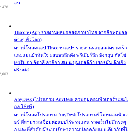
อน
: 476
Thscore (App รายงานผลบอลสดภาษาไทย จากลีกฟุตบอล
ต่างๆ ทั่วโลก)
ดาวน์โหลดแอป Thscore แอปฯ รายงานผลบอลสดรวดเร็ว
และแม่นยำทันใจ ผลบอลลีกดัง พรีเมียร์ลีก อังกฤษ กัลโช่
เซเรีย อา อิตาลี ลาลีกา สเปน บุนเดสลีก้า เยอรมัน ลีกเอิง
ฝรั่งเศส
2,603
AnyDesk (โปรแกรม AnyDesk ควบคุมคอมพิวเตอร์ระยะไ
กล ใช้ฟรี)
ดาวน์โหลดโปรแกรม AnyDesk โปรแกรมรีโมทคอมพิวเต
อร์ ที่สามารถเชื่อมต่อแบบไร้พรมแดน รวดเร็มไม่มีกระตุ
ก และที่สำคัญมีระบบรักษาความปลอดภัยแบบเดียวกับที่ใ