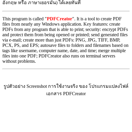
อังกฤษ หรือ ภาษาเยอรมัน) ได้เลยทันที
This program is called "
PDFCreator
". It is a tool to create PDF
files from nearly any Windows application. Key features: create
PDFs from any program that is able to print; security: encrypt PDFs
and protect them from being opened or printed; send generated files
via e-mail; create more than just PDFs: PNG, JPG, TIFF, BMP,
PCX, PS, and EPS; autosave files to folders and filenames based on
tags like username, computer name, date, and time; merge multiple
files into one PDF; PDFCreator also runs on terminal servers
without problems.
รูปตัวอย่าง Screenshot การใช้งานจริง ของ โปรแกรมแปลงไฟล์
เอกสาร PDFCreator