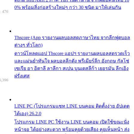
0% พร้อมสิ่งก่อสร้างใหม่ๆ กว่า 30 ชนิด มาให้เล่นกัน
: 476
Thscore (App รายงานผลบอลสดภาษาไทย จากลีกฟุตบอล
ต่างๆ ทั่วโลก)
ดาวน์โหลดแอป Thscore แอปฯ รายงานผลบอลสดรวดเร็ว
และแม่นยำทันใจ ผลบอลลีกดัง พรีเมียร์ลีก อังกฤษ กัลโช่
เซเรีย อา อิตาลี ลาลีกา สเปน บุนเดสลีก้า เยอรมัน ลีกเอิง
ฝรั่งเศส
6,396
LINE PC (โปรแกรมแชท LINE บนคอม ติดตั้งง่าย อัปเดต
ได้เอง) 26.2.0
โปรแกรม LINE PC ใช้งาน LINE บนคอม เปิดใช้ขณะนั่ง
หน้าจอ ได้อย่างสะดวก พร้อมคุยด้วยเสียง คุยเห็นหน้า ส่ง