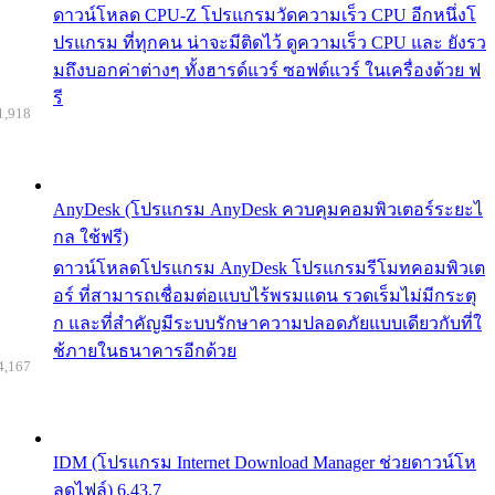
ดาวน์โหลด CPU-Z โปรแกรมวัดความเร็ว CPU อีกหนึ่งโ
ปรแกรม ที่ทุกคน น่าจะมีติดไว้ ดูความเร็ว CPU และ ยังรว
มถึงบอกค่าต่างๆ ทั้งฮารด์แวร์ ซอฟต์แวร์ ในเครื่องด้วย ฟ
รี
1,918
AnyDesk (โปรแกรม AnyDesk ควบคุมคอมพิวเตอร์ระยะไ
กล ใช้ฟรี)
ดาวน์โหลดโปรแกรม AnyDesk โปรแกรมรีโมทคอมพิวเต
อร์ ที่สามารถเชื่อมต่อแบบไร้พรมแดน รวดเร็มไม่มีกระตุ
ก และที่สำคัญมีระบบรักษาความปลอดภัยแบบเดียวกับที่ใ
ช้ภายในธนาคารอีกด้วย
4,167
IDM (โปรแกรม Internet Download Manager ช่วยดาวน์โห
ลดไฟล์) 6.43.7