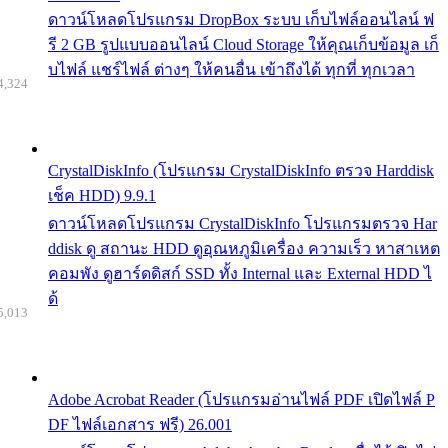
ดาวน์โหลดโปรแกรม DropBox ระบบ เก็บไฟล์ออนไลน์ ฟ
รี 2 GB รูปแบบออนไลน์ Cloud Storage ให้คุณเก็บข้อมูล เก็
บไฟล์ แชร์ไฟล์ ต่างๆ ให้คนอื่น เข้าถึงได้ ทุกที่ ทุกเวลา
4,324
CrystalDiskInfo (โปรแกรม CrystalDiskInfo ตรวจ Harddisk
เช็ค HDD) 9.9.1
ดาวน์โหลดโปรแกรม CrystalDiskInfo โปรแกรมตรวจ Har
ddisk ดู สถานะ HDD ดูอุณหภูมิเครื่อง ความเร็ว หาสาเหต
คอมพัง ดูฮาร์ดดิสก์ SSD ทั้ง Internal และ External HDD ไ
ด้
5,013
Adobe Acrobat Reader (โปรแกรมอ่านไฟล์ PDF เปิดไฟล์ P
DF ไฟล์เอกสาร ฟรี) 26.001