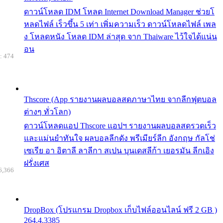
ดาวน์โหลด IDM โหลด Internet Download Manager ช่วยโ
หลดไฟล์ เร็วขึ้น 5 เท่า เพิ่มความเร็ว ดาวน์โหลดไฟล์ เพล
ง โหลดหนัง โหลด IDM ล่าสุด จาก Thaiware ไว้ใจได้แน่น
อน
: 474
Thscore (App รายงานผลบอลสดภาษาไทย จากลีกฟุตบอล
ต่างๆ ทั่วโลก)
ดาวน์โหลดแอป Thscore แอปฯ รายงานผลบอลสดรวดเร็ว
และแม่นยำทันใจ ผลบอลลีกดัง พรีเมียร์ลีก อังกฤษ กัลโช่
เซเรีย อา อิตาลี ลาลีกา สเปน บุนเดสลีก้า เยอรมัน ลีกเอิง
ฝรั่งเศส
6,366
DropBox (โปรแกรม Dropbox เก็บไฟล์ออนไลน์ ฟรี 2 GB )
264.4.3385