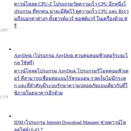
ดาวน์โหลด CPU-Z โปรแกรมวัดความเร็ว CPU อีกหนึ่งโ
ปรแกรม ที่ทุกคน น่าจะมีติดไว้ ดูความเร็ว CPU และ ยังรว
มถึงบอกค่าต่างๆ ทั้งฮารด์แวร์ ซอฟต์แวร์ ในเครื่องด้วย ฟ
รี
1,887
AnyDesk (โปรแกรม AnyDesk ควบคุมคอมพิวเตอร์ระยะไ
กล ใช้ฟรี)
ดาวน์โหลดโปรแกรม AnyDesk โปรแกรมรีโมทคอมพิวเต
อร์ ที่สามารถเชื่อมต่อแบบไร้พรมแดน รวดเร็มไม่มีกระตุ
ก และที่สำคัญมีระบบรักษาความปลอดภัยแบบเดียวกับที่ใ
ช้ภายในธนาคารอีกด้วย
4,159
IDM (โปรแกรม Internet Download Manager ช่วยดาวน์โห
ลดไฟล์) 6.43.7