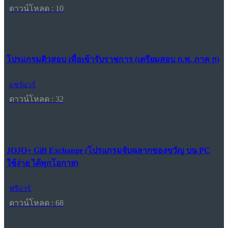
ดาวน์โหลด : 10
โปรแกรมติวสอบ เพื่อเข้ารับราชการ (เตรียมสอบ ก.พ. ภาค ก)
แชร์แวร์
ดาวน์โหลด : 32
JOJO+ Gift Exchange (โปรแกรมจับฉลากของขวัญ บน PC
ใช้ง่าย ได้ทุกโอกาส)
ฟรีแวร์
ดาวน์โหลด : 68