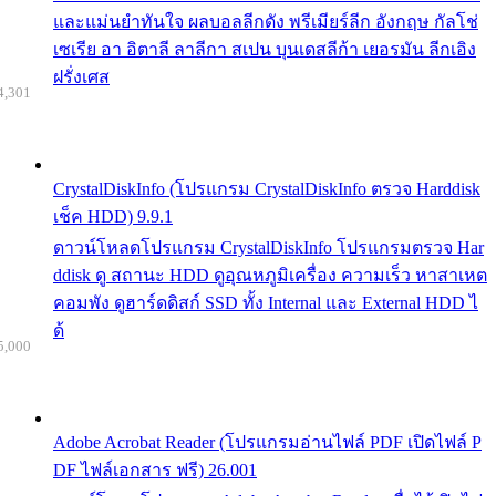
และแม่นยำทันใจ ผลบอลลีกดัง พรีเมียร์ลีก อังกฤษ กัลโช่
เซเรีย อา อิตาลี ลาลีกา สเปน บุนเดสลีก้า เยอรมัน ลีกเอิง
ฝรั่งเศส
4,301
CrystalDiskInfo (โปรแกรม CrystalDiskInfo ตรวจ Harddisk
เช็ค HDD) 9.9.1
ดาวน์โหลดโปรแกรม CrystalDiskInfo โปรแกรมตรวจ Har
ddisk ดู สถานะ HDD ดูอุณหภูมิเครื่อง ความเร็ว หาสาเหต
คอมพัง ดูฮาร์ดดิสก์ SSD ทั้ง Internal และ External HDD ไ
ด้
5,000
Adobe Acrobat Reader (โปรแกรมอ่านไฟล์ PDF เปิดไฟล์ P
DF ไฟล์เอกสาร ฟรี) 26.001