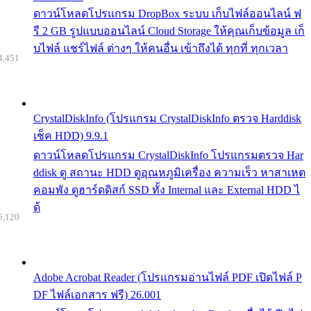
ดาวน์โหลดโปรแกรม DropBox ระบบ เก็บไฟล์ออนไลน์ ฟ
รี 2 GB รูปแบบออนไลน์ Cloud Storage ให้คุณเก็บข้อมูล เก็
บไฟล์ แชร์ไฟล์ ต่างๆ ให้คนอื่น เข้าถึงได้ ทุกที่ ทุกเวลา
4,451
CrystalDiskInfo (โปรแกรม CrystalDiskInfo ตรวจ Harddisk
เช็ค HDD) 9.9.1
ดาวน์โหลดโปรแกรม CrystalDiskInfo โปรแกรมตรวจ Har
ddisk ดู สถานะ HDD ดูอุณหภูมิเครื่อง ความเร็ว หาสาเหต
คอมพัง ดูฮาร์ดดิสก์ SSD ทั้ง Internal และ External HDD ไ
ด้
5,120
Adobe Acrobat Reader (โปรแกรมอ่านไฟล์ PDF เปิดไฟล์ P
DF ไฟล์เอกสาร ฟรี) 26.001