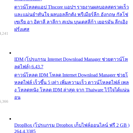
ดาวน์โหลดแอป Thscore แอปฯ รายงานผลบอลสดรวดเร็ว
และแม่นยำทันใจ ผลบอลลีกดัง พรีเมียร์ลีก อังกฤษ กัลโช่
เซเรีย อา อิตาลี ลาลีกา สเปน บุนเดสลีก้า เยอรมัน ลีกเอิง
ฝรั่งเศส
4,241
IDM (โปรแกรม Internet Download Manager ช่วยดาวน์โห
ลดไฟล์) 6.43.7
ดาวน์โหลด IDM โหลด Internet Download Manager ช่วยโ
หลดไฟล์ เร็วขึ้น 5 เท่า เพิ่มความเร็ว ดาวน์โหลดไฟล์ เพล
ง โหลดหนัง โหลด IDM ล่าสุด จาก Thaiware ไว้ใจได้แน่น
อน
6,366
DropBox (โปรแกรม Dropbox เก็บไฟล์ออนไลน์ ฟรี 2 GB )
264.4.3385