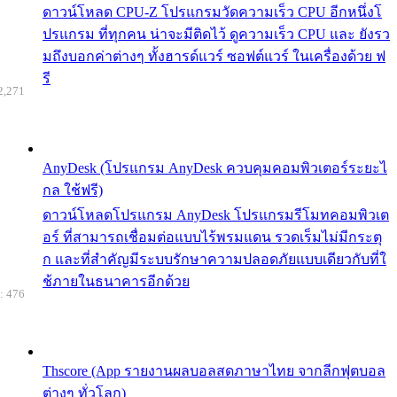
ดาวน์โหลด CPU-Z โปรแกรมวัดความเร็ว CPU อีกหนึ่งโ
ปรแกรม ที่ทุกคน น่าจะมีติดไว้ ดูความเร็ว CPU และ ยังรว
มถึงบอกค่าต่างๆ ทั้งฮารด์แวร์ ซอฟต์แวร์ ในเครื่องด้วย ฟ
รี
2,271
AnyDesk (โปรแกรม AnyDesk ควบคุมคอมพิวเตอร์ระยะไ
กล ใช้ฟรี)
ดาวน์โหลดโปรแกรม AnyDesk โปรแกรมรีโมทคอมพิวเต
อร์ ที่สามารถเชื่อมต่อแบบไร้พรมแดน รวดเร็มไม่มีกระตุ
ก และที่สำคัญมีระบบรักษาความปลอดภัยแบบเดียวกับที่ใ
ช้ภายในธนาคารอีกด้วย
: 476
Thscore (App รายงานผลบอลสดภาษาไทย จากลีกฟุตบอล
ต่างๆ ทั่วโลก)