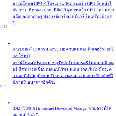
ดาวน์โหลด CPU-Z โปรแกรมวัดความเร็ว CPU อีกหนึ่งโ
ปรแกรม ที่ทุกคน น่าจะมีติดไว้ ดูความเร็ว CPU และ ยังรว
มถึงบอกค่าต่างๆ ทั้งฮารด์แวร์ ซอฟต์แวร์ ในเครื่องด้วย ฟ
รี
1,918
AnyDesk (โปรแกรม AnyDesk ควบคุมคอมพิวเตอร์ระยะไ
กล ใช้ฟรี)
ดาวน์โหลดโปรแกรม AnyDesk โปรแกรมรีโมทคอมพิวเต
อร์ ที่สามารถเชื่อมต่อแบบไร้พรมแดน รวดเร็มไม่มีกระตุ
ก และที่สำคัญมีระบบรักษาความปลอดภัยแบบเดียวกับที่ใ
ช้ภายในธนาคารอีกด้วย
4,167
IDM (โปรแกรม Internet Download Manager ช่วยดาวน์โห
ลดไฟล์) 6.43.7