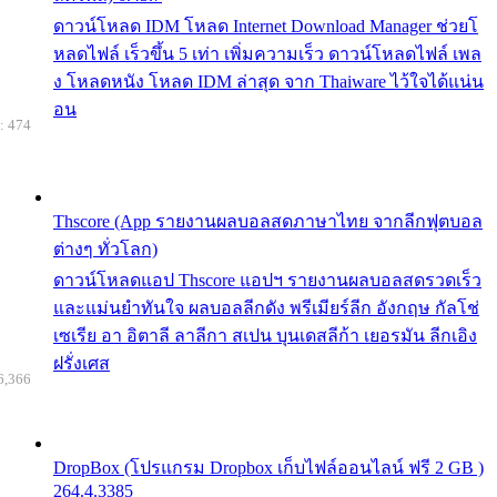
ดาวน์โหลด IDM โหลด Internet Download Manager ช่วยโ
หลดไฟล์ เร็วขึ้น 5 เท่า เพิ่มความเร็ว ดาวน์โหลดไฟล์ เพล
ง โหลดหนัง โหลด IDM ล่าสุด จาก Thaiware ไว้ใจได้แน่น
อน
: 474
Thscore (App รายงานผลบอลสดภาษาไทย จากลีกฟุตบอล
ต่างๆ ทั่วโลก)
ดาวน์โหลดแอป Thscore แอปฯ รายงานผลบอลสดรวดเร็ว
และแม่นยำทันใจ ผลบอลลีกดัง พรีเมียร์ลีก อังกฤษ กัลโช่
เซเรีย อา อิตาลี ลาลีกา สเปน บุนเดสลีก้า เยอรมัน ลีกเอิง
ฝรั่งเศส
6,366
DropBox (โปรแกรม Dropbox เก็บไฟล์ออนไลน์ ฟรี 2 GB )
264.4.3385