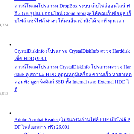
ดาวน์โหลดโปรแกรม DropBox ระบบ เก็บไฟล์ออนไลน์ ฟ
รี 2 GB รูปแบบออนไลน์ Cloud Storage ให้คุณเก็บข้อมูล เก็
บไฟล์ แชร์ไฟล์ ต่างๆ ให้คนอื่น เข้าถึงได้ ทุกที่ ทุกเวลา
4,324
CrystalDiskInfo (โปรแกรม CrystalDiskInfo ตรวจ Harddisk
เช็ค HDD) 9.9.1
ดาวน์โหลดโปรแกรม CrystalDiskInfo โปรแกรมตรวจ Har
ddisk ดู สถานะ HDD ดูอุณหภูมิเครื่อง ความเร็ว หาสาเหต
คอมพัง ดูฮาร์ดดิสก์ SSD ทั้ง Internal และ External HDD ไ
ด้
5,013
Adobe Acrobat Reader (โปรแกรมอ่านไฟล์ PDF เปิดไฟล์ P
DF ไฟล์เอกสาร ฟรี) 26.001