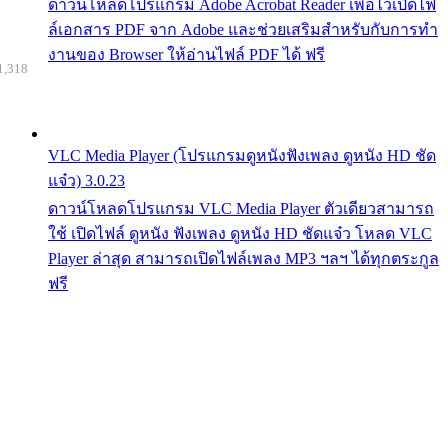
ดาวน์โหลดโปรแกรม Adobe Acrobat Reader เพื่อไว้เปิดไฟ
ล์เอกสาร PDF จาก Adobe และช่วยเสริมสำหรับกับการทำ
งานของ Browser ให้อ่านไฟล์ PDF ได้ ฟรี
1,318
VLC Media Player (โปรแกรมดูหนังฟังเพลง ดูหนัง HD ชัด
แจ๋ว) 3.0.23
ดาวน์โหลดโปรแกรม VLC Media Player ตัวเดียวสามารถ
ใช้ เปิดไฟล์ ดูหนัง ฟังเพลง ดูหนัง HD ชัดแจ๋ว โหลด VLC
Player ล่าสุด สามารถเปิดไฟล์เพลง MP3 ฯลฯ ได้ทุกตระกูล
ฟรี