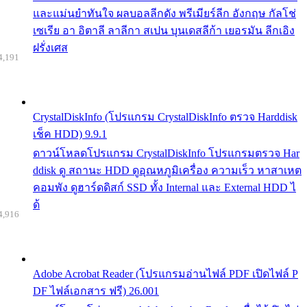
และแม่นยำทันใจ ผลบอลลีกดัง พรีเมียร์ลีก อังกฤษ กัลโช่
เซเรีย อา อิตาลี ลาลีกา สเปน บุนเดสลีก้า เยอรมัน ลีกเอิง
ฝรั่งเศส
4,191
CrystalDiskInfo (โปรแกรม CrystalDiskInfo ตรวจ Harddisk
เช็ค HDD) 9.9.1
ดาวน์โหลดโปรแกรม CrystalDiskInfo โปรแกรมตรวจ Har
ddisk ดู สถานะ HDD ดูอุณหภูมิเครื่อง ความเร็ว หาสาเหต
คอมพัง ดูฮาร์ดดิสก์ SSD ทั้ง Internal และ External HDD ไ
ด้
4,916
Adobe Acrobat Reader (โปรแกรมอ่านไฟล์ PDF เปิดไฟล์ P
DF ไฟล์เอกสาร ฟรี) 26.001