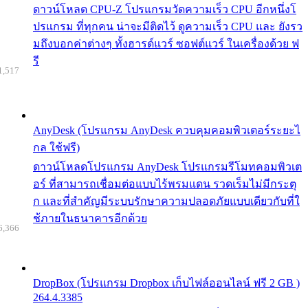
ดาวน์โหลด CPU-Z โปรแกรมวัดความเร็ว CPU อีกหนึ่งโ
ปรแกรม ที่ทุกคน น่าจะมีติดไว้ ดูความเร็ว CPU และ ยังรว
มถึงบอกค่าต่างๆ ทั้งฮารด์แวร์ ซอฟต์แวร์ ในเครื่องด้วย ฟ
รี
1,517
AnyDesk (โปรแกรม AnyDesk ควบคุมคอมพิวเตอร์ระยะไ
กล ใช้ฟรี)
ดาวน์โหลดโปรแกรม AnyDesk โปรแกรมรีโมทคอมพิวเต
อร์ ที่สามารถเชื่อมต่อแบบไร้พรมแดน รวดเร็มไม่มีกระตุ
ก และที่สำคัญมีระบบรักษาความปลอดภัยแบบเดียวกับที่ใ
ช้ภายในธนาคารอีกด้วย
6,366
DropBox (โปรแกรม Dropbox เก็บไฟล์ออนไลน์ ฟรี 2 GB )
264.4.3385