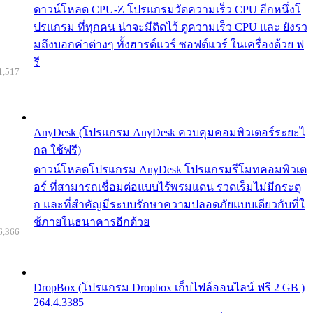
ดาวน์โหลด CPU-Z โปรแกรมวัดความเร็ว CPU อีกหนึ่งโ
ปรแกรม ที่ทุกคน น่าจะมีติดไว้ ดูความเร็ว CPU และ ยังรว
มถึงบอกค่าต่างๆ ทั้งฮารด์แวร์ ซอฟต์แวร์ ในเครื่องด้วย ฟ
รี
1,517
AnyDesk (โปรแกรม AnyDesk ควบคุมคอมพิวเตอร์ระยะไ
กล ใช้ฟรี)
ดาวน์โหลดโปรแกรม AnyDesk โปรแกรมรีโมทคอมพิวเต
อร์ ที่สามารถเชื่อมต่อแบบไร้พรมแดน รวดเร็มไม่มีกระตุ
ก และที่สำคัญมีระบบรักษาความปลอดภัยแบบเดียวกับที่ใ
ช้ภายในธนาคารอีกด้วย
6,366
DropBox (โปรแกรม Dropbox เก็บไฟล์ออนไลน์ ฟรี 2 GB )
264.4.3385