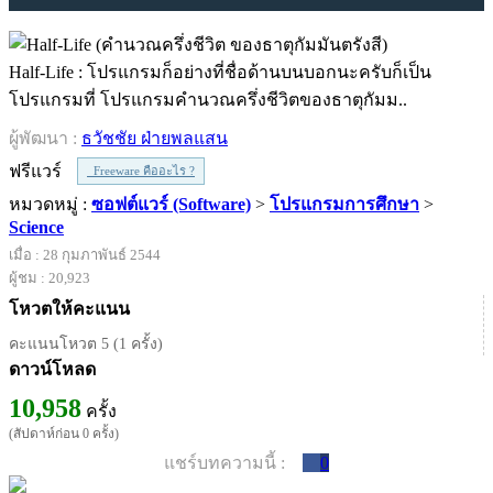
Half-Life : โปรแกรมก็อย่างที่ชื่อด้านบนบอกนะครับก็เป็น
โปรแกรมที่ โปรแกรมคำนวณครึ่งชีวิตของธาตุกัมม..
ผู้พัฒนา :
ธวัชชัย ฝ่ายพลแสน
ฟรีแวร์
Freeware คืออะไร ?
หมวดหมู่ :
ซอฟต์แวร์ (Software)
>
โปรแกรมการศึกษา
>
Science
เมื่อ : 28 กุมภาพันธ์ 2544
ผู้ชม : 20,923
โหวตให้คะแนน
คะแนนโหวต 5 (1 ครั้ง)
ดาวน์โหลด
10,958
ครั้ง
(สัปดาห์ก่อน 0 ครั้ง)
แชร์บทความนี้ :
0