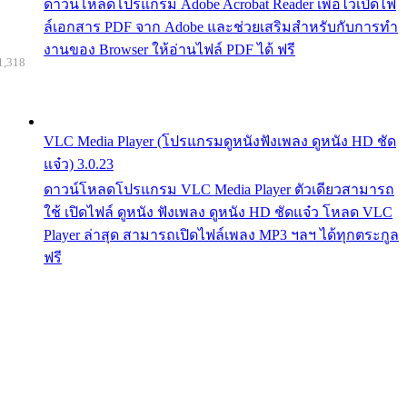
ดาวน์โหลดโปรแกรม Adobe Acrobat Reader เพื่อไว้เปิดไฟ
ล์เอกสาร PDF จาก Adobe และช่วยเสริมสำหรับกับการทำ
งานของ Browser ให้อ่านไฟล์ PDF ได้ ฟรี
1,318
VLC Media Player (โปรแกรมดูหนังฟังเพลง ดูหนัง HD ชัด
แจ๋ว) 3.0.23
ดาวน์โหลดโปรแกรม VLC Media Player ตัวเดียวสามารถ
ใช้ เปิดไฟล์ ดูหนัง ฟังเพลง ดูหนัง HD ชัดแจ๋ว โหลด VLC
Player ล่าสุด สามารถเปิดไฟล์เพลง MP3 ฯลฯ ได้ทุกตระกูล
ฟรี