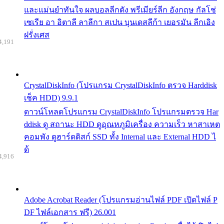
และแม่นยำทันใจ ผลบอลลีกดัง พรีเมียร์ลีก อังกฤษ กัลโช่
เซเรีย อา อิตาลี ลาลีกา สเปน บุนเดสลีก้า เยอรมัน ลีกเอิง
ฝรั่งเศส
4,191
CrystalDiskInfo (โปรแกรม CrystalDiskInfo ตรวจ Harddisk
เช็ค HDD) 9.9.1
ดาวน์โหลดโปรแกรม CrystalDiskInfo โปรแกรมตรวจ Har
ddisk ดู สถานะ HDD ดูอุณหภูมิเครื่อง ความเร็ว หาสาเหต
คอมพัง ดูฮาร์ดดิสก์ SSD ทั้ง Internal และ External HDD ไ
ด้
4,916
Adobe Acrobat Reader (โปรแกรมอ่านไฟล์ PDF เปิดไฟล์ P
DF ไฟล์เอกสาร ฟรี) 26.001