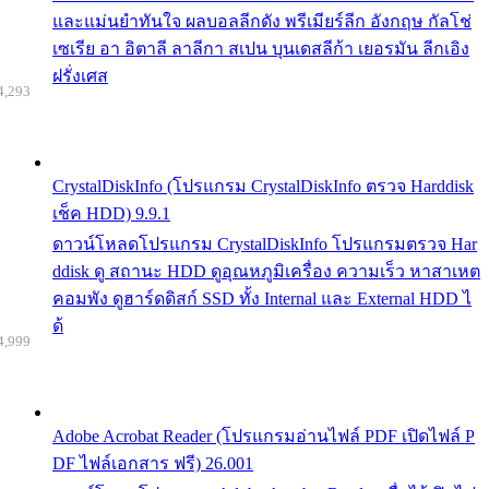
และแม่นยำทันใจ ผลบอลลีกดัง พรีเมียร์ลีก อังกฤษ กัลโช่
เซเรีย อา อิตาลี ลาลีกา สเปน บุนเดสลีก้า เยอรมัน ลีกเอิง
ฝรั่งเศส
4,293
CrystalDiskInfo (โปรแกรม CrystalDiskInfo ตรวจ Harddisk
เช็ค HDD) 9.9.1
ดาวน์โหลดโปรแกรม CrystalDiskInfo โปรแกรมตรวจ Har
ddisk ดู สถานะ HDD ดูอุณหภูมิเครื่อง ความเร็ว หาสาเหต
คอมพัง ดูฮาร์ดดิสก์ SSD ทั้ง Internal และ External HDD ไ
ด้
4,999
Adobe Acrobat Reader (โปรแกรมอ่านไฟล์ PDF เปิดไฟล์ P
DF ไฟล์เอกสาร ฟรี) 26.001