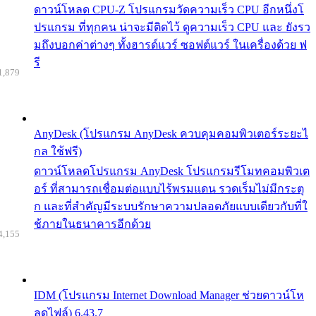
ดาวน์โหลด CPU-Z โปรแกรมวัดความเร็ว CPU อีกหนึ่งโ
ปรแกรม ที่ทุกคน น่าจะมีติดไว้ ดูความเร็ว CPU และ ยังรว
มถึงบอกค่าต่างๆ ทั้งฮารด์แวร์ ซอฟต์แวร์ ในเครื่องด้วย ฟ
รี
1,879
AnyDesk (โปรแกรม AnyDesk ควบคุมคอมพิวเตอร์ระยะไ
กล ใช้ฟรี)
ดาวน์โหลดโปรแกรม AnyDesk โปรแกรมรีโมทคอมพิวเต
อร์ ที่สามารถเชื่อมต่อแบบไร้พรมแดน รวดเร็มไม่มีกระตุ
ก และที่สำคัญมีระบบรักษาความปลอดภัยแบบเดียวกับที่ใ
ช้ภายในธนาคารอีกด้วย
4,155
IDM (โปรแกรม Internet Download Manager ช่วยดาวน์โห
ลดไฟล์) 6.43.7