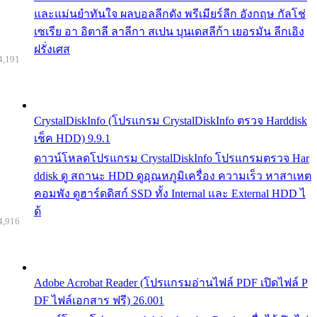
และแม่นยำทันใจ ผลบอลลีกดัง พรีเมียร์ลีก อังกฤษ กัลโช่
เซเรีย อา อิตาลี ลาลีกา สเปน บุนเดสลีก้า เยอรมัน ลีกเอิง
ฝรั่งเศส
4,191
CrystalDiskInfo (โปรแกรม CrystalDiskInfo ตรวจ Harddisk
เช็ค HDD) 9.9.1
ดาวน์โหลดโปรแกรม CrystalDiskInfo โปรแกรมตรวจ Har
ddisk ดู สถานะ HDD ดูอุณหภูมิเครื่อง ความเร็ว หาสาเหต
คอมพัง ดูฮาร์ดดิสก์ SSD ทั้ง Internal และ External HDD ไ
ด้
4,916
Adobe Acrobat Reader (โปรแกรมอ่านไฟล์ PDF เปิดไฟล์ P
DF ไฟล์เอกสาร ฟรี) 26.001