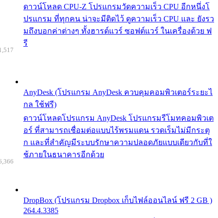
ดาวน์โหลด CPU-Z โปรแกรมวัดความเร็ว CPU อีกหนึ่งโ
ปรแกรม ที่ทุกคน น่าจะมีติดไว้ ดูความเร็ว CPU และ ยังรว
มถึงบอกค่าต่างๆ ทั้งฮารด์แวร์ ซอฟต์แวร์ ในเครื่องด้วย ฟ
รี
1,517
AnyDesk (โปรแกรม AnyDesk ควบคุมคอมพิวเตอร์ระยะไ
กล ใช้ฟรี)
ดาวน์โหลดโปรแกรม AnyDesk โปรแกรมรีโมทคอมพิวเต
อร์ ที่สามารถเชื่อมต่อแบบไร้พรมแดน รวดเร็มไม่มีกระตุ
ก และที่สำคัญมีระบบรักษาความปลอดภัยแบบเดียวกับที่ใ
ช้ภายในธนาคารอีกด้วย
6,366
DropBox (โปรแกรม Dropbox เก็บไฟล์ออนไลน์ ฟรี 2 GB )
264.4.3385