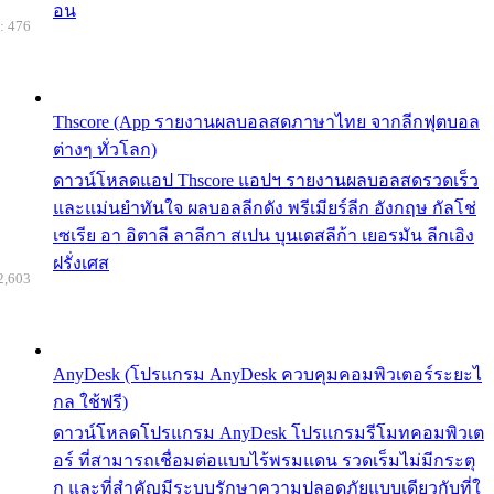
อน
: 476
Thscore (App รายงานผลบอลสดภาษาไทย จากลีกฟุตบอล
ต่างๆ ทั่วโลก)
ดาวน์โหลดแอป Thscore แอปฯ รายงานผลบอลสดรวดเร็ว
และแม่นยำทันใจ ผลบอลลีกดัง พรีเมียร์ลีก อังกฤษ กัลโช่
เซเรีย อา อิตาลี ลาลีกา สเปน บุนเดสลีก้า เยอรมัน ลีกเอิง
ฝรั่งเศส
2,603
AnyDesk (โปรแกรม AnyDesk ควบคุมคอมพิวเตอร์ระยะไ
กล ใช้ฟรี)
ดาวน์โหลดโปรแกรม AnyDesk โปรแกรมรีโมทคอมพิวเต
อร์ ที่สามารถเชื่อมต่อแบบไร้พรมแดน รวดเร็มไม่มีกระตุ
ก และที่สำคัญมีระบบรักษาความปลอดภัยแบบเดียวกับที่ใ