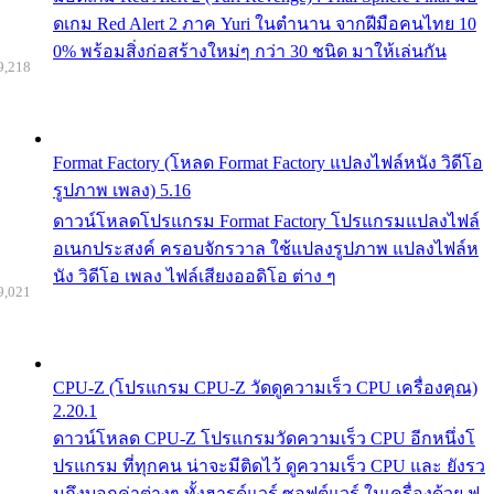
ดเกม Red Alert 2 ภาค Yuri ในตำนาน จากฝีมือคนไทย 10
0% พร้อมสิ่งก่อสร้างใหม่ๆ กว่า 30 ชนิด มาให้เล่นกัน
9,218
Format Factory (โหลด Format Factory แปลงไฟล์หนัง วิดีโอ
รูปภาพ เพลง) 5.16
ดาวน์โหลดโปรแกรม Format Factory โปรแกรมแปลงไฟล์
อเนกประสงค์ ครอบจักรวาล ใช้แปลงรูปภาพ แปลงไฟล์ห
นัง วิดีโอ เพลง ไฟล์เสียงออดิโอ ต่าง ๆ
9,021
CPU-Z (โปรแกรม CPU-Z วัดดูความเร็ว CPU เครื่องคุณ)
2.20.1
ดาวน์โหลด CPU-Z โปรแกรมวัดความเร็ว CPU อีกหนึ่งโ
ปรแกรม ที่ทุกคน น่าจะมีติดไว้ ดูความเร็ว CPU และ ยังรว
มถึงบอกค่าต่างๆ ทั้งฮารด์แวร์ ซอฟต์แวร์ ในเครื่องด้วย ฟ