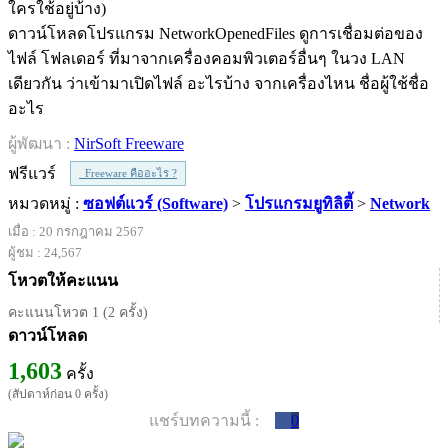
ดาวน์โหลดโปรแกรม NetworkOpenedFiles ดูการเชื่อมต่อของ
ไฟล์ โฟลเดอร์ ที่มาจากเครื่องคอมพิวเตอร์อื่นๆ ในวง LAN
เดียวกัน ว่าเข้ามาเปิดไฟล์ อะไรบ้าง จากเครื่องไหน ชื่อผู้ใช้ชื่อ
อะไร
ผู้พัฒนา :
NirSoft Freeware
ฟรีแวร์
Freeware คืออะไร ?
หมวดหมู่ :
ซอฟต์แวร์ (Software)
>
โปรแกรมยูทิลิตี้
>
Network
เมื่อ : 20 กรกฎาคม 2567
ผู้ชม : 24,567
โหวตให้คะแนน
คะแนนโหวต 1 (2 ครั้ง)
ดาวน์โหลด
1,603
ครั้ง
(สัปดาห์ก่อน 0 ครั้ง)
แชร์บทความนี้ :
0