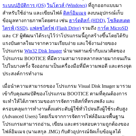
ระบบปฏิบัติการ (OS)
วินโดวส์ (Windows)
ที่ถูกออกแบบมา
สำหรับใช้อ่าน และเขียนไฟล์
ดิสก์อิมเมจ
ลงบนอุปกรณ์เก็บ
ข้อมูลทางกายภาพโดยตรง เช่น
ฮาร์ดดิสก์ (HDD)
,
โซลิดสเตต
ไดรฟ์ (SSD)
,
แฟลชไดร์ฟ (Flash Drive)
รวมถึง
การ์ด MicroSD
และ CF ผู้พัฒนาได้ระบุไว้ว่าโปรแกรมนี้ถูกสร้างขึ้นโดยได้รับ
แรงบันดาลใจมาจากความเรียบง่าย และใช้งานง่ายของ
โปรแกรม
Win32 Disk Imager
นำมาผสานเข้ากับแนวคิดของ
โปรแกรม BOOTICE ที่มีความสามารถหลากหลายมากจนเกิน
ไปในบางครั้ง จึงออกมาเป็นเครื่องมือที่มีความพอดี และตรงจุด
ประสงค์การทำงาน
เมื่อนำความสามารถของ โปรแกรม Visual Disk Imager มารวม
เข้ากับคุณสมบัติของโปรแกรม BOOTICE ตามที่คุณต้องการ
จะทำให้ได้ภาพรวมของการจัดการดิสก์ที่ทรงพลัง และ
ครอบคลุมการทำงานตั้งแต่ระดับผู้ใช้ทั่วไปจนถึงผู้ใช้ระดับสูง
(Advanced Users) โดยเริ่มจากการจัดการไฟล์อิมเมจพื้นฐาน
โปรแกรมสามารถอ่าน, เขียน และตรวจสอบความถูกต้องของ
ไฟล์อิมเมจ (นามสกุล .IMG) กับตัวอุปกรณ์จัดเก็บข้อมูลได้