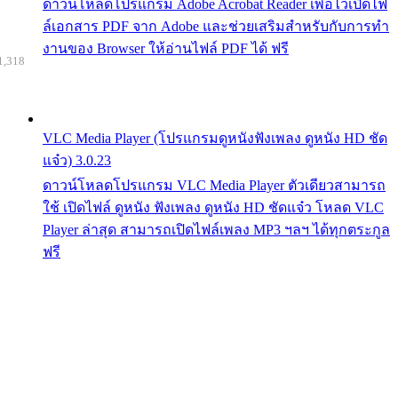
ดาวน์โหลดโปรแกรม Adobe Acrobat Reader เพื่อไว้เปิดไฟ
ล์เอกสาร PDF จาก Adobe และช่วยเสริมสำหรับกับการทำ
งานของ Browser ให้อ่านไฟล์ PDF ได้ ฟรี
1,318
VLC Media Player (โปรแกรมดูหนังฟังเพลง ดูหนัง HD ชัด
แจ๋ว) 3.0.23
ดาวน์โหลดโปรแกรม VLC Media Player ตัวเดียวสามารถ
ใช้ เปิดไฟล์ ดูหนัง ฟังเพลง ดูหนัง HD ชัดแจ๋ว โหลด VLC
Player ล่าสุด สามารถเปิดไฟล์เพลง MP3 ฯลฯ ได้ทุกตระกูล
ฟรี