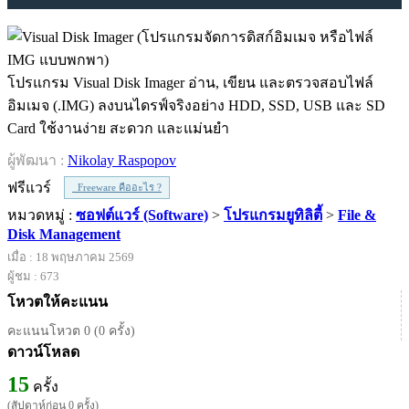
โปรแกรม Visual Disk Imager อ่าน, เขียน และตรวจสอบไฟล์
อิมเมจ (.IMG) ลงบนไดรฟ์จริงอย่าง HDD, SSD, USB และ SD
Card ใช้งานง่าย สะดวก และแม่นยำ
ผู้พัฒนา :
Nikolay Raspopov
ฟรีแวร์
Freeware คืออะไร ?
หมวดหมู่ :
ซอฟต์แวร์ (Software)
>
โปรแกรมยูทิลิตี้
>
File &
Disk Management
เมื่อ : 18 พฤษภาคม 2569
ผู้ชม : 673
โหวตให้คะแนน
คะแนนโหวต 0 (0 ครั้ง)
ดาวน์โหลด
15
ครั้ง
(สัปดาห์ก่อน 0 ครั้ง)