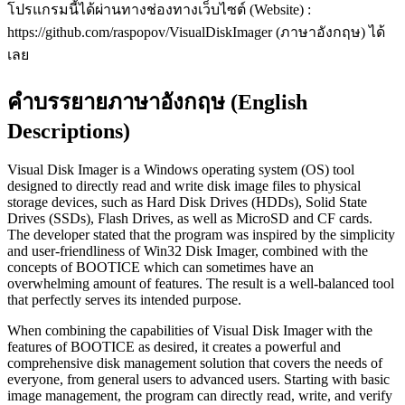
โปรแกรมนี้ได้ผ่านทางช่องทางเว็บไซต์ (Website) :
https://github.com/raspopov/VisualDiskImager (ภาษาอังกฤษ) ได้
เลย
คำบรรยายภาษาอังกฤษ (English
Descriptions)
Visual Disk Imager is a Windows operating system (OS) tool
designed to directly read and write disk image files to physical
storage devices, such as Hard Disk Drives (HDDs), Solid State
Drives (SSDs), Flash Drives, as well as MicroSD and CF cards.
The developer stated that the program was inspired by the simplicity
and user-friendliness of Win32 Disk Imager, combined with the
concepts of BOOTICE which can sometimes have an
overwhelming amount of features. The result is a well-balanced tool
that perfectly serves its intended purpose.
When combining the capabilities of Visual Disk Imager with the
features of BOOTICE as desired, it creates a powerful and
comprehensive disk management solution that covers the needs of
everyone, from general users to advanced users. Starting with basic
image management, the program can directly read, write, and verify