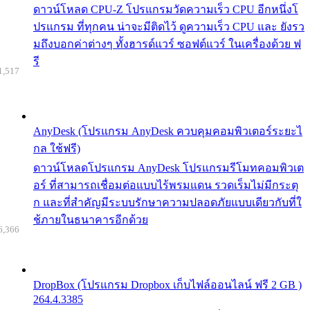
ดาวน์โหลด CPU-Z โปรแกรมวัดความเร็ว CPU อีกหนึ่งโ
ปรแกรม ที่ทุกคน น่าจะมีติดไว้ ดูความเร็ว CPU และ ยังรว
มถึงบอกค่าต่างๆ ทั้งฮารด์แวร์ ซอฟต์แวร์ ในเครื่องด้วย ฟ
รี
1,517
AnyDesk (โปรแกรม AnyDesk ควบคุมคอมพิวเตอร์ระยะไ
กล ใช้ฟรี)
ดาวน์โหลดโปรแกรม AnyDesk โปรแกรมรีโมทคอมพิวเต
อร์ ที่สามารถเชื่อมต่อแบบไร้พรมแดน รวดเร็มไม่มีกระตุ
ก และที่สำคัญมีระบบรักษาความปลอดภัยแบบเดียวกับที่ใ
ช้ภายในธนาคารอีกด้วย
6,366
DropBox (โปรแกรม Dropbox เก็บไฟล์ออนไลน์ ฟรี 2 GB )
264.4.3385