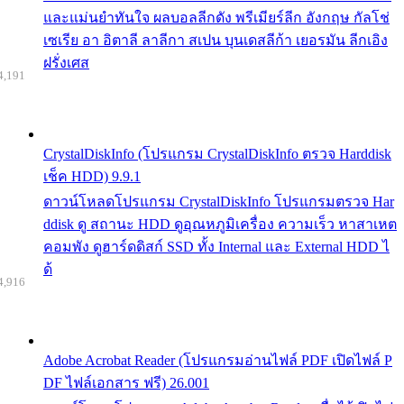
และแม่นยำทันใจ ผลบอลลีกดัง พรีเมียร์ลีก อังกฤษ กัลโช่
เซเรีย อา อิตาลี ลาลีกา สเปน บุนเดสลีก้า เยอรมัน ลีกเอิง
ฝรั่งเศส
4,191
CrystalDiskInfo (โปรแกรม CrystalDiskInfo ตรวจ Harddisk
เช็ค HDD) 9.9.1
ดาวน์โหลดโปรแกรม CrystalDiskInfo โปรแกรมตรวจ Har
ddisk ดู สถานะ HDD ดูอุณหภูมิเครื่อง ความเร็ว หาสาเหต
คอมพัง ดูฮาร์ดดิสก์ SSD ทั้ง Internal และ External HDD ไ
ด้
4,916
Adobe Acrobat Reader (โปรแกรมอ่านไฟล์ PDF เปิดไฟล์ P
DF ไฟล์เอกสาร ฟรี) 26.001