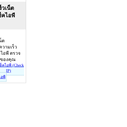
็วเน็ต
ช็คไอพี
น็ต
บความเร็ว
คไอพี ตรวจ
ีของคุณ
ไอพี