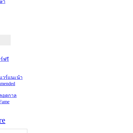
ษา
์ฟรี
แวร์แนะนำ
mended
ตลอดกาล
 Fame
re