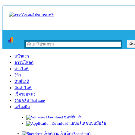
หน้าแรก
ดาวน์โหลด
ข่าวไอที
รีวิว
ทิปส์ไอที
สินค้าไอที
เช็ครอบหนัง
รวมคลิป Thaiware
เครื่องมือ
ซอฟต์แวร์
แอปพลิเคชันบนมือถือ
เช็คความเร็วเน็ต (Speedtest)