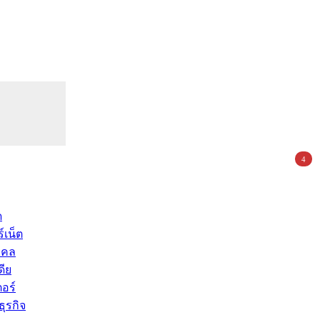
4
ด
์เน็ต
คคล
ดีย
อร์
ุรกิจ