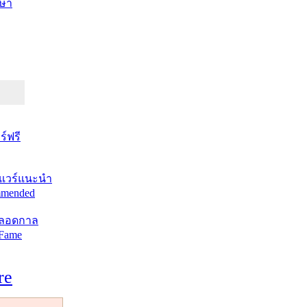
ษา
์ฟรี
แวร์แนะนำ
mended
ตลอดกาล
 Fame
re