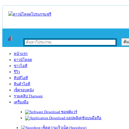
หน้าแรก
ดาวน์โหลด
ข่าวไอที
รีวิว
ทิปส์ไอที
สินค้าไอที
เช็ครอบหนัง
รวมคลิป Thaiware
เครื่องมือ
ซอฟต์แวร์
แอปพลิเคชันบนมือถือ
เช็คความเร็วเน็ต (Speedtest)