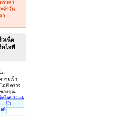
คา
็วเน็ต
ช็คไอพี
น็ต
บความเร็ว
คไอพี ตรวจ
ีของคุณ
ไอพี