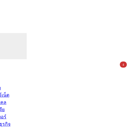
4
ด
์เน็ต
คคล
ดีย
อร์
ุรกิจ