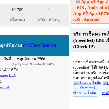
10,709
1
App ฟรี App ลดรา
iOS , Android
(ทั้งหมด)
(สัปดาห์ก่อน)
บริการเช็คความเร
(Speedtest) และ เ
อมูลทั่วไป ก่อน
ดาวน์โหลดโปรแกรม
(Check IP)
ื่อ
วันที่ 11 พฤศจิกายน 2560
บริการเช็คความเร็วเ
(Last Updated :
November 11, 2017
)
(Speedtest) ใช้ทดสอ
07,277 ครั้ง
เน็ต พร้อมบริการ เช็
anner LLC
สอบความถูกต้องไอพ
์ม
ndroid
เช็คความเร็วเน็ต
เช็ค